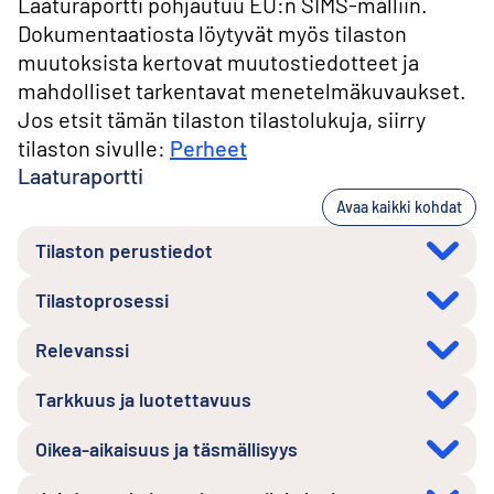
Laaturaportti pohjautuu EU:n SIMS-malliin.
Dokumentaatiosta löytyvät myös tilaston
muutoksista kertovat muutostiedotteet ja
mahdolliset tarkentavat menetelmäkuvaukset.
Jos etsit tämän tilaston tilastolukuja, siirry
tilaston sivulle:
Perheet
Laaturaportti
Avaa kaikki kohdat
Tilaston perustiedot
Tilastoprosessi
Relevanssi
Tarkkuus ja luotettavuus
Oikea-aikaisuus ja täsmällisyys