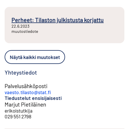
Perheet: Tilaston julkistusta korjattu
22.6.2023
muutostiedote
Näytä kaikki muutokset
Yhteystiedot
Palvelusähköposti
vaesto.tilasto@stat.fi
Tiedustelut ensisijaisesti
Marjut Pietiläinen
erikoistutkija
029 551 2798