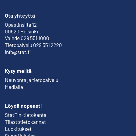
Ota yhteyttä
Opastinsilta 12
Ulkoinen linkki
00520 Helsinki
Vaihde 029 551 1000
Tietopalvelu 029 551 2220
info@stat.fi
Kysy meiltä
Neuvonta ja tietopalvelu
Medialle
Löydä nopeasti
StatFin-tietokanta
Ulkoinen linkki
Tilastotietokannat
Luokitukset
Suomi lukuina