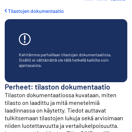
i
r
Tilastojen dokumentaatio
r
y
s
i
s
ä
l
t
Kehitämme parhaillaan tilastojen dokumentaatiota.
ö
Sisältö ei välttämättä ole tällä hetkellä kaikilta osin
ajantasaista.
ö
n
Perheet: tilaston dokumentaatio
Tilaston dokumentaatiossa kuvataan, miten
tilasto on laadittu ja mitä menetelmiä
laadinnassa on käytetty. Tiedot auttavat
tulkitsemaan tilastojen lukuja sekä arvioimaan
niiden luotettavuutta ja vertailukelpoisuutta.