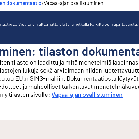
jen dokumentaatio
/
Vapaa-ajan osallistuminen
tiota. Sisältö ei välttämättä ole tällä hetkellä kaikilta osin ajantasaista.
uminen: tilaston dokument
en tilasto on laadittu ja mitä menetelmiä laadinnas
ilastojen lukuja sekä arvioimaan niiden luotettavuutt
hjautuu EU:n SIMS-malliin. Dokumentaatiosta löytyvä
edotteet ja mahdolliset tarkentavat menetelmäkuva
rry tilaston sivulle:
Vapaa-ajan osallistuminen