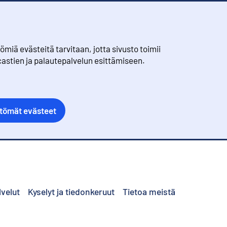
iä evästeitä tarvitaan, jotta sivusto toimii
castien ja palautepalvelun esittämiseen.
ttömät evästeet
lvelut
Kyselyt ja tiedonkeruut
Tietoa meistä