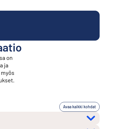
aatio
sa on
a ja
t myös
ukset.
Avaa kaikki kohdat