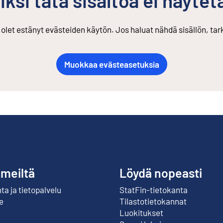
iksi tätä sisältöä ei näytet
s olet estänyt evästeiden käytön. Jos haluat nähdä sisällön, ta
Muokkaa evästeasetuksia
 meiltä
Löydä nopeasti
a ja tietopalvelu
StatFin-tietokanta
Ulkoinen linkki
e
Tilastotietokannat
Luokitukset