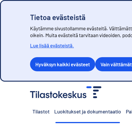
Tietoa evästeistä
Käytämme sivustollamme evästeitä. Välttämättöm
oikein. Muita evästeitä tarvitaan videoiden, pod
Lue lisää evästeistä.
Hyväksyn kaikki evästeet
Vain välttämä
S
i
i
r
Tilastot
Luokitukset ja dokumentaatio
Pa
r
y
s
i