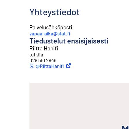
Yhteystiedot
Palvelusähköposti
vapaa-aika@stat.fi
Tiedustelut ensisijaisesti
Riitta Hanifi
tutkija
029 551 2946
Ulkoinen linkki
@RiittaHanifi
Twitter