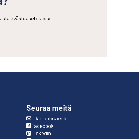
ä?
rkista evästeasetuksesi.
Seuraa meitä
Tilaa uutisviesti
Ulkoinen linkki
Facebook
Ulkoinen linkki
LinkedIn
Ulkoinen linkki