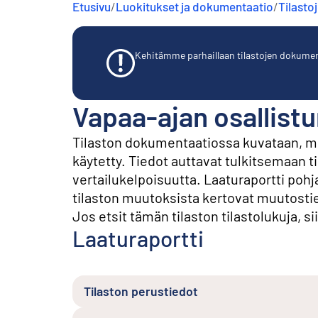
Etusivu
/
Luokitukset ja dokumentaatio
/
Tilasto
s
ä
l
t
Kehitämme parhaillaan tilastojen dokumentaa
ö
ö
n
Vapaa-ajan osallist
Tilaston dokumentaatiossa kuvataan, mit
käytetty. Tiedot auttavat tulkitsemaan t
vertailukelpoisuutta. Laaturaportti po
tilaston muutoksista kertovat muutosti
Jos etsit tämän tilaston tilastolukuja, sii
Laaturaportti
Tilaston perustiedot