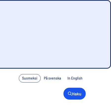
Suomeksi
På svenska
In English
Haku