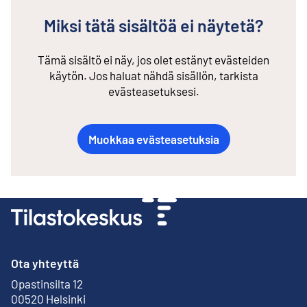
Miksi tätä sisältöä ei näytetä?
Tämä sisältö ei näy, jos olet estänyt evästeiden
käytön. Jos haluat nähdä sisällön, tarkista
evästeasetuksesi.
Muokkaa evästeasetuksia
Ota yhteyttä
Opastinsilta 12
Ulkoinen linkki
00520 Helsinki