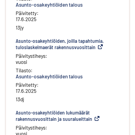
Asunto-osakeyhtiöiden talous
Päivitetty
:
17.6.2025
13jy
Asunto-osakeyhtiöiden, joilla tapahtumia,
tuloslaskelmaerät rakennusvuosittain
(
Ulkoinen linkki
)
Päivitystiheys
:
vuosi
Tilasto
:
Asunto-osakeyhtiöiden talous
Päivitetty
:
17.6.2025
13dj
Asunto-osakeyhtiöiden lukumäärät
rakennusvuosittain ja suuralueittain
(
Ulkoinen linkki
)
Päivitystiheys
:
vuosi