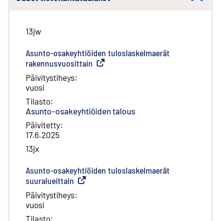
13jw
Asunto-osakeyhtiöiden tuloslaskelmaerät
rakennusvuosittain
(
Ulkoinen linkki
)
Päivitystiheys
:
vuosi
Tilasto
:
Asunto-osakeyhtiöiden talous
Päivitetty
:
17.6.2025
13jx
Asunto-osakeyhtiöiden tuloslaskelmaerät
suuralueittain
(
Ulkoinen linkki
)
Päivitystiheys
:
vuosi
Tilasto
: