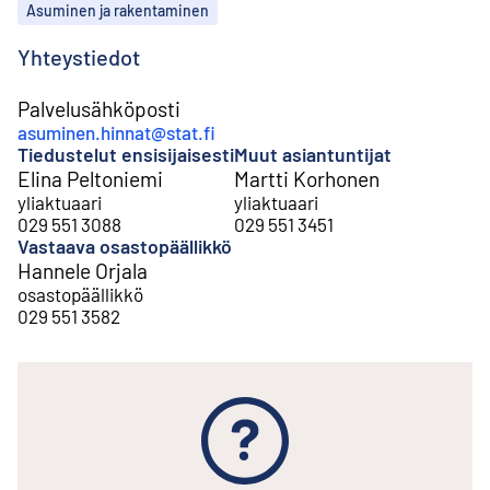
Aiheet
Asuminen ja rakentaminen
Yhteystiedot
Palvelusähköposti
asuminen.hinnat@stat.fi
Tiedustelut ensisijaisesti
Muut asiantuntijat
Elina Peltoniemi
Martti Korhonen
yliaktuaari
yliaktuaari
029 551 3088
029 551 3451
Vastaava osastopäällikkö
Hannele Orjala
osastopäällikkö
029 551 3582