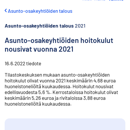
i
r
Asunto-osakeyhtiöiden talous
r
y
s
Asunto-osakeyhtiöiden talous
2021
i
s
Asunto-osakeyhtiöiden hoitokulut
ä
nousivat vuonna 2021
l
t
ö
16.6.2022
tiedote
ö
n
Tilastokeskuksen mukaan asunto-osakeyhtiöiden
hoitokulut olivat vuonna 2021 keskimäärin 4,68 euroa
huoneistoneliöltä kuukaudessa. Hoitokulut nousivat
edellisvuodesta 5,6 %. Kerrostaloissa hoitokulut olivat
keskimäärin 5,26 euroa ja rivitaloissa 3,88 euroa
huoneistoneliöltä kuukaudessa.