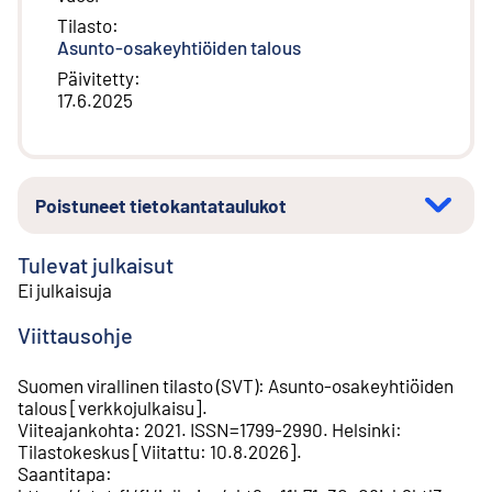
Tilasto
:
Asunto-osakeyhtiöiden talous
Päivitetty
:
17.6.2025
Poistuneet tietokantataulukot
Tulevat julkaisut
Ei julkaisuja
Viittausohje
Suomen virallinen tilasto (SVT)
:
Asunto-osakeyhtiöiden
talous
[
verkkojulkaisu
].
Viiteajankohta
:
2021
.
ISSN=
1799-2990
.
Helsinki
:
Tilastokeskus
[
Viitattu
:
10.8.2026
].
Saantitapa
: