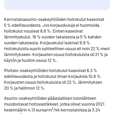
Kerrostaloasunto-osakeyhtiöiden hoitokulut kasvoivat
5 % edellisvuodesta. Jos korjauskuluja ei huomioida,
hoitokulut nousivat 8,6 %. Eniten kasvoivat
lämmityskulut, 16 % vuoden takaisesta ja 5 % kahden
vuoden takaisesta. Korjauskulut laskivat 6,8 %.
Hoitokuluista suurin suhteellinen osuus eli noin 22 % meni
lämmitykseen. Korjausten osuus hoitokuluista oli 21 % ja
käytön ja huollon osuus 12 %.
Rivitalo-osakeyhtiöiden hoitokulut kasvoivat 6,3 %
edellisvuodesta ja hoitokulut ilman korjauksia 10,6 %.
Korjausten osuus hoitokuluista oli 22 %, lämmityksen
20 % ja hallinnon 12 %.
Asunto-osakeyhtiöiden pääasiallisen tulonlähteen
muodostavat hoitovastikkeet, jotka olivat vuonna 2021
keskimäärin 4,13 euroa/m²/kk kerrostaloissa ja 3,24