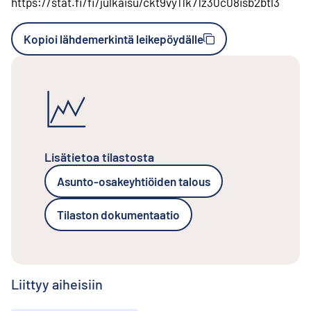
https://stat.fi/fi/julkaisu/ckt9vy11k71z30c08isb2btl3
Kopioi lähdemerkintä leikepöydälle
Lisätietoa tilastosta
Asunto-osakeyhtiöiden talous
Tilaston dokumentaatio
Liittyy aiheisiin