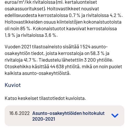
euroa/m²/kk rivitaloissa (ml. kertaluonteiset
osakassuoritukset). Hoitovastikkeet nousivat
edellisvuodesta kerrostaloissa 0,7 % ja rivitaloissa 4,2 %.
Hoitovastikkeiden osuus kiinteistöjen kokonaistuotoista
oli noin 85 %. Kokonaistuotot kasvoivat kerrostaloissa
1,9 % ja rivitaloissa 3,6 %.
Vuoden 2021 tilastoaineisto sisältää 1 524 asunto-
osakeyhtiön tiedot, joista kerrostaloja on 58,3 % ja
rivitaloja 41,7 %. Tiedustelu lähetettiin 3 200 yhtiölle.
Otoskehikko käsittää 44 638 yhtiötä, mikä on noin puolet
kaikista asunto-osakeyhtiöistä.
Kuviot
Katso keskeiset tilastotiedot kuvioista.
16.6.2022
Asunto-osakeyhtiöiden hoitokulut
2020-2021