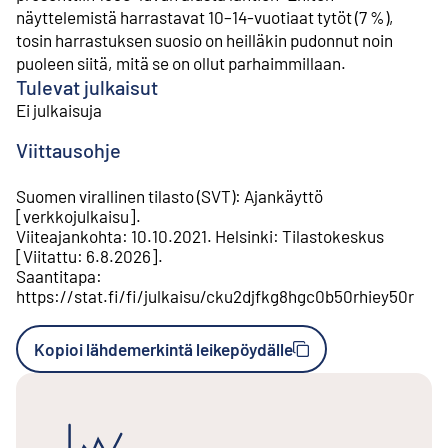
näyttelemistä harrastavat 10–14-vuotiaat tytöt (7 %),
tosin harrastuksen suosio on heilläkin pudonnut noin
puoleen siitä, mitä se on ollut parhaimmillaan.
Tulevat julkaisut
Ei julkaisuja
Viittausohje
Suomen virallinen tilasto (SVT)
:
Ajankäyttö
[
verkkojulkaisu
].
Viiteajankohta
:
10.10.2021
.
Helsinki
:
Tilastokeskus
[
Viitattu
:
6.8.2026
].
Saantitapa
:
https://stat.fi/fi/julkaisu/cku2djfkg8hgc0b50rhiey50r
Kopioi lähdemerkintä leikepöydälle