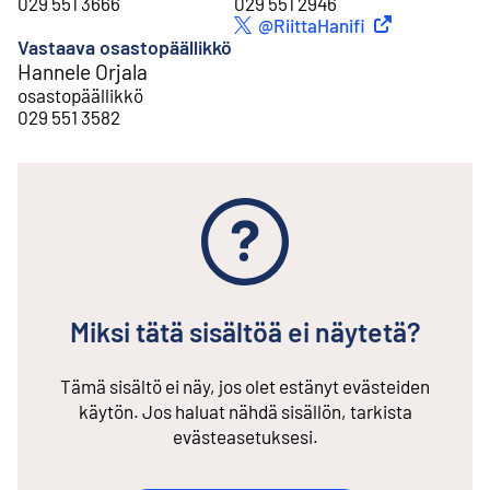
029 551 3666
029 551 2946
Ulkoinen linkki
@RiittaHanifi
Twitter
Vastaava osastopäällikkö
Hannele Orjala
osastopäällikkö
029 551 3582
Miksi tätä sisältöä ei näytetä?
Tämä sisältö ei näy, jos olet estänyt evästeiden
käytön. Jos haluat nähdä sisällön, tarkista
evästeasetuksesi.