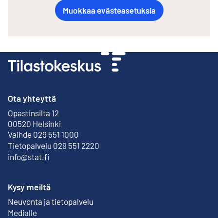
Muokkaa evästeasetuksia
Ota yhteyttä
Opastinsilta 12
Ulkoinen linkki
00520 Helsinki
Vaihde 029 551 1000
Tietopalvelu 029 551 2220
info@stat.fi
Kysy meiltä
Neuvonta ja tietopalvelu
Medialle