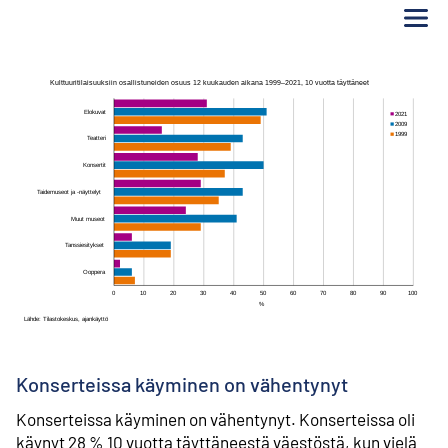
Va
Konserteissa käyminen on vähentynyt
Konserteissa käyminen on vähentynyt. Konserteissa oli
käynyt 28 % 10 vuotta täyttäneestä väestöstä, kun vielä