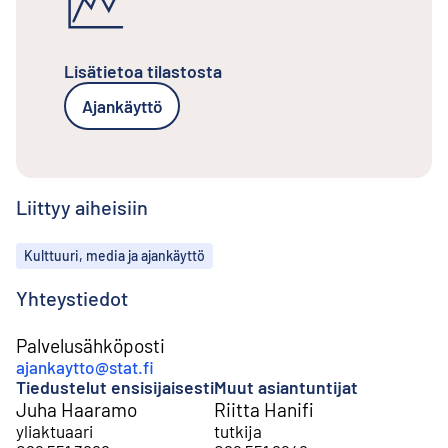
Lisätietoa tilastosta
Ajankäyttö
Liittyy aiheisiin
Aiheet
Kulttuuri, media ja ajankäyttö
Yhteystiedot
Palvelusähköposti
ajankaytto@stat.fi
Tiedustelut ensisijaisesti
Muut asiantuntijat
Juha Haaramo
Riitta Hanifi
yliaktuaari
tutkija