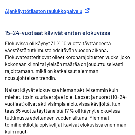
Ajankäyttötilaston taulukkopalvelu
Ulkoinen linkki
15–24-vuotiaat kävivät eniten elokuvissa
Elokuvissa oli käynyt 31 % 10 vuotta täyttäneestä
väestöstä tutkimusta edeltävän vuoden aikana.
Elokuvateatterit ovat olleet koronarajoitusten vuoksi joko
kokonaan kiinni tai yleisön määrää on jouduttu selvästi
rajoittamaan, mikä on katkaissut aiemman
nousujohteisen trendin.
Naiset käyvät elokuvissa hieman aktiivisemmin kuin
miehet, tosin suuria eroja ei ole. Lapset ja nuoret (10–24-
vuotiaat) olivat aktiivisimpia elokuvissa kävijöitä, kun
taas 65 vuotta täyttäneistä 17 % oli käynyt elokuvissa
tutkimusta edeltäneen vuoden aikana. Ylemmät
toimihenkilöt ja opiskelijat kävivät elokuvissa enemmän
kuin muut.