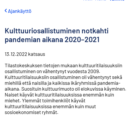
i
r
Ajankäyttö
r
y
s
Kulttuuriosallistuminen notkahti
i
s
pandemian aikana 2020–2021
ä
l
t
13.12.2022
katsaus
ö
Tilastokeskuksen tietojen mukaan kulttuuritilaisuuksiin
ö
osallistuminen on vähentynyt vuodesta 2009.
n
Kulttuuritilaisuuksiin osallistuminen oli vähentynyt sekä
miehillä että naisilla ja kaikissa ikäryhmissä pandemia-
aikana. Suosituin kulttuurimuoto oli elokuvissa käyminen.
Naiset käyvät kulttuuritilaisuuksissa enemmän kuin
miehet. Ylemmät toimihenkilöt käyvät
kulttuuritilaisuuksissa enemmän kuin muut
sosioekonomiset ryhmät.