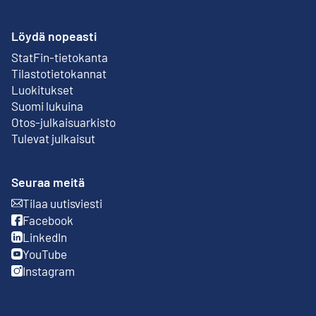
Löydä nopeasti
StatFin-tietokanta
Ulkoinen linkki
Tilastotietokannat
Luokitukset
Suomi lukuina
Otos-julkaisuarkisto
Ulkoinen linkki
Tulevat julkaisut
Seuraa meitä
Tilaa uutisviesti
Ulkoinen linkki
Facebook
Ulkoinen linkki
LinkedIn
Ulkoinen linkki
YouTube
Ulkoinen linkki
Instagram
Ulkoinen linkki