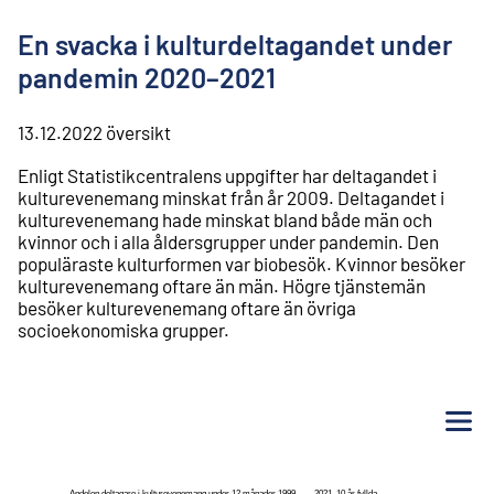
l
i
En svacka i kulturdeltagandet under
n
n
pandemin 2020–2021
e
h
å
13.12.2022
översikt
l
Enligt Statistikcentralens uppgifter har deltagandet i
l
kulturevenemang minskat från år 2009. Deltagandet i
kulturevenemang hade minskat bland både män och
kvinnor och i alla åldersgrupper under pandemin. Den
populäraste kulturformen var biobesök. Kvinnor besöker
kulturevenemang oftare än män. Högre tjänstemän
besöker kulturevenemang oftare än övriga
socioekonomiska grupper.
Me