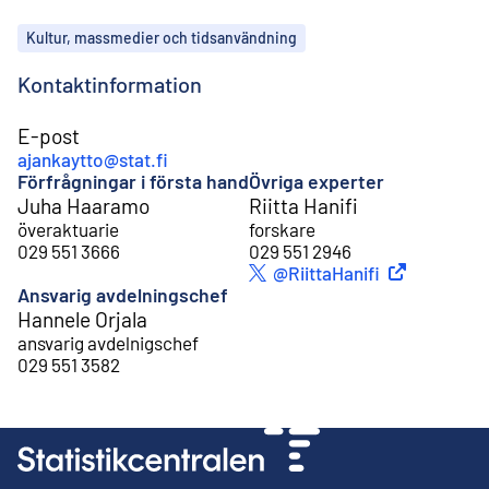
Ämnen
Kultur, massmedier och tidsanvändning
Kontaktinformation
E-post
ajankaytto@stat.fi
Förfrågningar i första hand
Övriga experter
Juha Haaramo
Riitta Hanifi
överaktuarie
forskare
029 551 3666
029 551 2946
Extern länk
@RiittaHanifi
Twitter
Ansvarig avdelningschef
Hannele Orjala
ansvarig avdelnigschef
029 551 3582