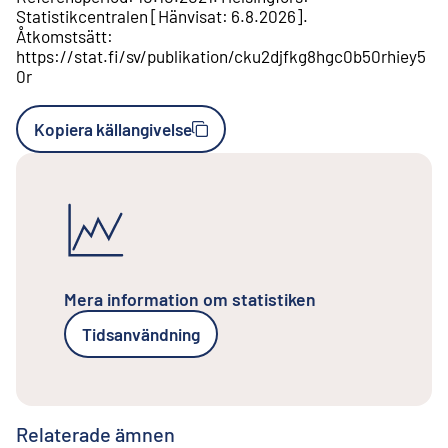
Statistikcentralen
[
Hänvisat
:
6.8.2026
].
Åtkomstsätt
:
https://stat.fi/sv/publikation/cku2djfkg8hgc0b50rhiey5
0r
Kopiera källangivelse
Mera information om statistiken
Tidsanvändning
Relaterade ämnen