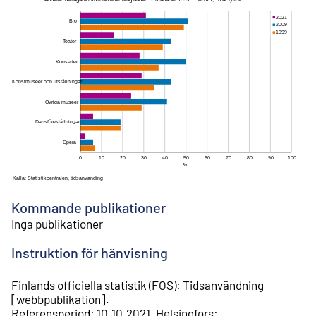
Kommande publikationer
Inga publikationer
Instruktion för hänvisning
Finlands officiella statistik (FOS)
:
Tidsanvändning
[
webbpublikation
].
Referensperiod
:
10.10.2021
.
Helsingfors
: