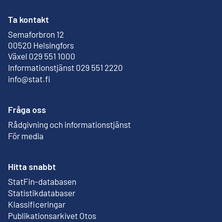
Ta kontakt
Semaforbron 12
Extern länk
00520 Helsingfors
Växel 029 551 1000
Informationstjänst 029 551 2220
info@stat.fi
Fråga oss
Rådgivning och informationstjänst
För media
Hitta snabbt
StatFin-databasen
Extern länk
Statistikdatabaser
Klassificeringar
Publikationsarkivet Otos
Extern länk