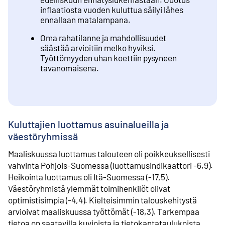
inflaatiosta vuoden kuluttua säilyi lähes
ennallaan matalampana.
Oma rahatilanne ja mahdollisuudet
säästää arvioitiin melko hyviksi.
Työttömyyden uhan koettiin pysyneen
tavanomaisena.
Kuluttajien luottamus asuinalueilla ja
väestöryhmissä
Maaliskuussa luottamus talouteen oli poikkeuksellisesti
vahvinta Pohjois-Suomessa (luottamusindikaattori -6,9).
Heikointa luottamus oli Itä-Suomessa (-17,5).
Väestöryhmistä ylemmät toimihenkilöt olivat
optimistisimpia (-4,4). Kielteisimmin talouskehitystä
arvioivat maaliskuussa työttömät (-18,3). Tarkempaa
tietoa on saatavilla kuvioista ja tietokantataulukoista.