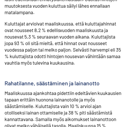
muutoksesta vuoden kuluttua säilyi lähes ennallaan
matalampana.
Kuluttajat arvioivat maaliskuussa, että kuluttajahinnat
ovat nousseet 8,2 % edellisvuoden maaliskuusta ja
nousevat 5,3 % seuraavan vuoden aikana. Kuluttajista
jopa 93 % oli sitä mieltä, että hinnat ovat nousseet
vuodessa paljon tai melko paljon. Selvästi harvempi eli 35
% kuluttajista odotti hintojen nousevan vähintään samaa
vauhtia myös tulevina kuukausina.
Rahatilanne, säästäminen ja lainanotto
Maaliskuussa ajankohtaa pidettiin edeltävien kuukausien
tapaan erittäin huonona lainanotolle ja myös
säästämiselle. Kuluttajista vain 10 % arvioi ajan
otolliseksi lainan ottamiselle ja 38 % piti säästämistä
kannattavana. Samalla myös aikomukset lainanottoon
olivat melko vähäisellä tasolla. Maaliskuussa 15 %