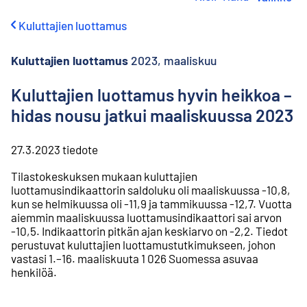
i
r
Kuluttajien luottamus
r
y
s
Kuluttajien luottamus
2023, maaliskuu
i
s
Kuluttajien luottamus hyvin heikkoa –
ä
hidas nousu jatkui maaliskuussa 2023
l
t
ö
27.3.2023
tiedote
ö
n
Tilastokeskuksen mukaan kuluttajien
luottamusindikaattorin saldoluku oli maaliskuussa -10,8,
kun se helmikuussa oli -11,9 ja tammikuussa -12,7. Vuotta
aiemmin maaliskuussa luottamusindikaattori sai arvon
-10,5. Indikaattorin pitkän ajan keskiarvo on -2,2. Tiedot
perustuvat kuluttajien luottamustutkimukseen, johon
vastasi 1.–16. maaliskuuta 1 026 Suomessa asuvaa
henkilöä.