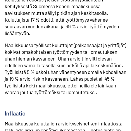
kehityksestä Suomessa koheni maaliskuussa
aavistuksen mutta säilyi pitkän ajan keskitasolla.
Kuluttajista 17 % odotti, että työttömyys vähenee
seuraavan vuoden aikana, ja 39 % arvioi työttömyyden
lisääntyvän.
Maaliskuussa työlliset kuluttajat (palkansaajat ja yrittäjät)
kokivat omakohtaisen työttömyyden tai lomautuksen
uhan hieman kasvaneen. Uhan arvioitiin silti olevan
edelleen samalla tasolla kuin pitkällä ajalla keskimäärin.
Työllisistä 5 % uskoi uhan vähentyneen omalla kohdallaan
ja 19 % arvioi riskin kasvaneen. Lähes puolet eli 45 %
työllisistä koki maaliskuussa, ettei heillä ole lainkaan
vaaraa joutua työttömäksi tai lomautetuksi.
Inflaatio
Maaliskuussa kuluttajien arvio kyselyhetken inflaatiosta
laski edelliskuun ennätyslukemastaan. Odotus hintojen