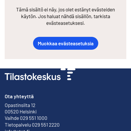
Tämä sisältö ei näy, jos olet estänyt evästeiden
käytön. Jos haluat nähdä sisällön, tarkista
evästeasetuksesi.
Muokkaa evästeasetuksia
Ota yhteyttä
Opastinsilta 12
Ulkoinen linkki
00520 Helsinki
Vaihde 029 551 1000
Tietopalvelu 029 551 2220