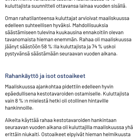
kuluttajista suunnitteli ottavansa lainaa vuoden sisällä.
Oman rahatilanteensa kuluttajat arvioivat maaliskuussa
edelleen suhteellisen hyväksi. Mahdollisuuksia
säästämiseen tulevina kuukausina ennakoitiin olevan
tavanomaista hieman enemmän. Rahaa oli maaliskuussa
jäänyt säästöön 58 %:lla kuluttajista ja 74 % uskoi
pystyvänsä säästämään seuraavan vuoden aikana.
Rahankäyttö ja isot ostoaikeet
Maaliskuussa ajankohtaa pidettiin edelleen hyvin
epäedullisena kestotavaroiden ostamiselle. Kuluttajista
vain 8 %:n mielestä hetki oli otollinen hintaville
hankinnoille.
Aikeita käyttää rahaa kestotavaroiden hankintaan
seuraavan vuoden aikana oli kuluttajilla maaliskuussa yhä
erittäin niukalti. Ostoaikeet elpyivät hieman helmikuusta