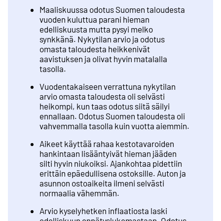
Maaliskuussa odotus Suomen taloudesta
vuoden kuluttua parani hieman
edelliskuusta mutta pysyi melko
synkkänä. Nykytilan arvio ja odotus
omasta taloudesta heikkenivät
aavistuksen ja olivat hyvin matalalla
tasolla.
Vuodentakaiseen verrattuna nykytilan
arvio omasta taloudesta oli selvästi
heikompi, kun taas odotus siitä säilyi
ennallaan. Odotus Suomen taloudesta oli
vahvemmalla tasolla kuin vuotta aiemmin.
Aikeet käyttää rahaa kestotavaroiden
hankintaan lisääntyivät hieman jääden
silti hyvin niukoiksi. Ajankohtaa pidettiin
erittäin epäedullisena ostoksille. Auton ja
asunnon ostoaikeita ilmeni selvästi
normaalia vähemmän.
Arvio kyselyhetken inflaatiosta laski
edelliskuun ennätyslukemastaan. Odotus