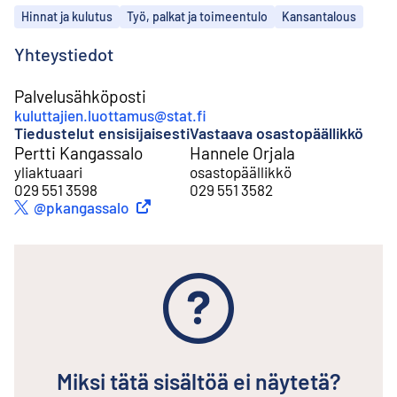
Aiheet
Hinnat ja kulutus
Työ, palkat ja toimeentulo
Kansantalous
Yhteystiedot
Palvelusähköposti
kuluttajien.luottamus@stat.fi
Tiedustelut ensisijaisesti
Vastaava osastopäällikkö
Pertti Kangassalo
Hannele Orjala
yliaktuaari
osastopäällikkö
029 551 3598
029 551 3582
Ulkoinen linkki
@pkangassalo
Twitter
Miksi tätä sisältöä ei näytetä?