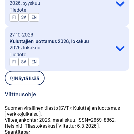
2026, syyskuu
Tiedote
Julkaistaan kielillä
FI
SV
EN
27.10.2026
Kuluttajien luottamus 2026, lokakuu
2026, lokakuu
Tiedote
Julkaistaan kielillä
FI
SV
EN
Näytä lisää
Viittausohje
Suomen virallinen tilasto (SVT)
:
Kuluttajien luottamus
[
verkkojulkaisu
].
Viiteajankohta
:
2023, maaliskuu
.
ISSN=
2669-8862
.
Helsinki
:
Tilastokeskus
[
Viitattu
:
6.8.2026
].
Saantitapa
: