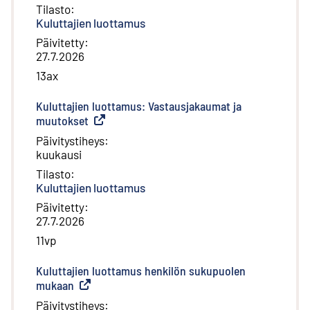
Tilasto
:
Kuluttajien luottamus
Päivitetty
:
27.7.2026
13ax
Kuluttajien luottamus: Vastausjakaumat ja
muutokset
(
Ulkoinen linkki
)
Päivitystiheys
:
kuukausi
Tilasto
:
Kuluttajien luottamus
Päivitetty
:
27.7.2026
11vp
Kuluttajien luottamus henkilön sukupuolen
mukaan
(
Ulkoinen linkki
)
Päivitystiheys
: