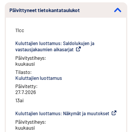
Päivittyneet tietokantataulukot
11cc
Kuluttajien luottamus: Saldolukujen ja
vastausjakaumien aikasarjat
(
Ulkoinen linkki
)
Päivitystiheys
:
kuukausi
Tilasto
:
Kuluttajien luottamus
Päivitetty
:
27.7.2026
13ai
Kuluttajien luottamus: Näkymät ja muutokset
(
Ulkoinen l
Päivitystiheys
:
kuukausi