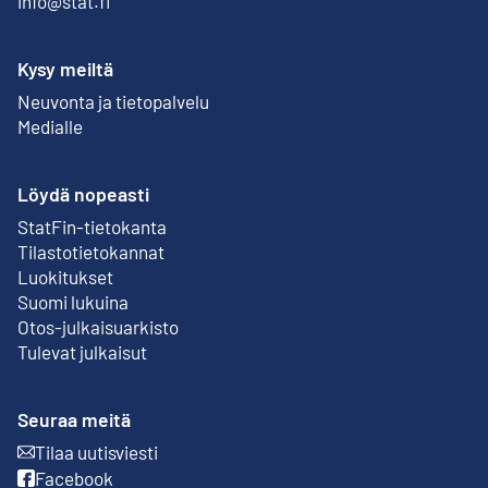
info@stat.fi
Kysy meiltä
Neuvonta ja tietopalvelu
Medialle
Löydä nopeasti
StatFin-tietokanta
Ulkoinen linkki
Tilastotietokannat
Luokitukset
Suomi lukuina
Otos-julkaisuarkisto
Ulkoinen linkki
Tulevat julkaisut
Seuraa meitä
Tilaa uutisviesti
Ulkoinen linkki
Facebook