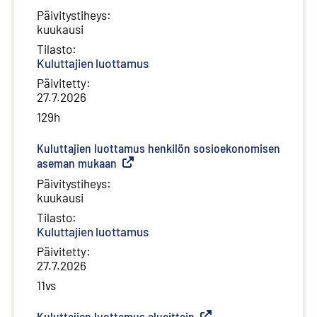
Päivitystiheys
:
kuukausi
Tilasto
:
Kuluttajien luottamus
Päivitetty
:
27.7.2026
129h
Kuluttajien luottamus henkilön sosioekonomisen
aseman mukaan
(
Ulkoinen linkki
)
Päivitystiheys
:
kuukausi
Tilasto
:
Kuluttajien luottamus
Päivitetty
:
27.7.2026
11vs
Kuluttajien luottamus alueittain
(
Ulkoinen linkki
)