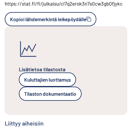
https://stat.fi/fi/julkaisu/cl7q2erok3n7s0cw3gb0fjykc
Kopioi lähdemerkintä leikepöydälle
Lisätietoa tilastosta
Kuluttajien luottamus
Tilaston dokumentaatio
Liittyy aiheisiin