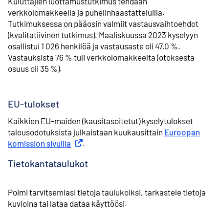
Kuluttajien luottamustutkimus tehdään
verkkolomakkeella ja puhelinhaastatteluilla.
Tutkimuksessa on pääosin valmiit vastausvaihtoehdot
(kvalitatiivinen tutkimus). Maaliskuussa 2023 kyselyyn
osallistui 1 026 henkilöä ja vastausaste oli 47,0 %.
Vastauksista 76 % tuli verkkolomakkeelta (otoksesta
osuus oli 35 %).
EU-tulokset
Kaikkien EU-maiden (kausitasoitetut) kyselytulokset
talousodotuksista julkaistaan kuukausittain
Euroopan
komission sivuilla
Ulkoinen linkki
.
Tietokantataulukot
Poimi tarvitsemiasi tietoja taulukoiksi, tarkastele tietoja
kuvioina tai lataa dataa käyttöösi.