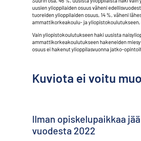
Suurin osa, 46 %, uusista ylioppilaista haki va
uusien ylioppilaiden osuus väheni edellisvuod
tuoreiden ylioppilaiden osuus, 14 %, väheni läh
ammattikorkeakoulu- ja yliopistokoulutukseen, 
Vain yliopistokoulutukseen haki uusista naisyliop
ammattikorkeakoulutukseen hakeneiden miesyliopp
osuus ei hakenut ylioppilasvuonna jatko-opintoih
Kuviota ei voitu mu
Ilman opiskelupaikkaa jää
vuodesta 2022