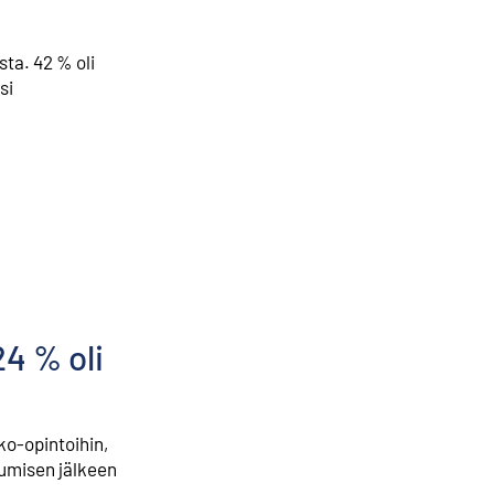
ta. 42 % oli
si
4 % oli
ko-opintoihin,
tumisen jälkeen