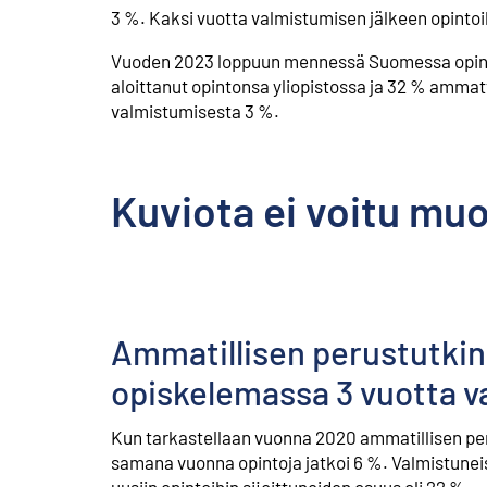
3 %. Kaksi vuotta valmistumisen jälkeen opintoih
Vuoden 2023 loppuun mennessä Suomessa opintons
aloittanut opintonsa yliopistossa ja 32 % ammat
valmistumisesta 3 %.
Kuviota ei voitu mu
Ammatillisen perustutkin
opiskelemassa 3 vuotta v
Kun tarkastellaan vuonna 2020 ammatillisen peru
samana vuonna opintoja jatkoi 6 %. Valmistunei
uusiin opintoihin sijoittuneiden osuus oli 22 %.