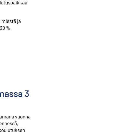
ulutuspaikkaa
 miestä ja
 39 %.
emassa 3
, samana vuonna
mennessä,
skoulutuksen