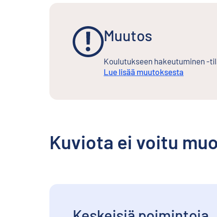
Muutos
Koulutukseen hakeutuminen -tila
Lue lisää muutoksesta
Kuviota ei voitu mu
Keskeisiä poimintoja