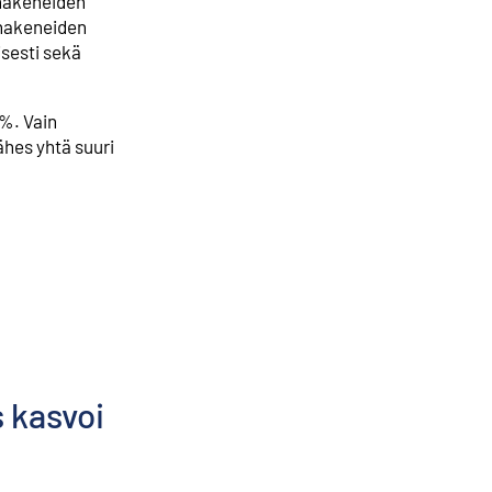
 hakeneiden
 hakeneiden
isesti sekä
 %. Vain
ähes yhtä suuri
 kasvoi