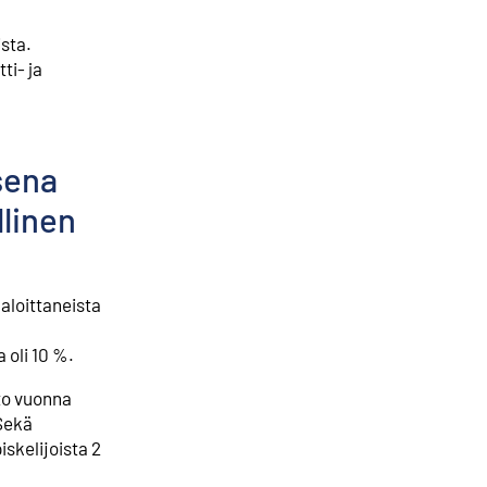
sta.
ti- ja
sena
llinen
loittaneista
 oli 10 %.
nto vuonna
 Sekä
iskelijoista 2