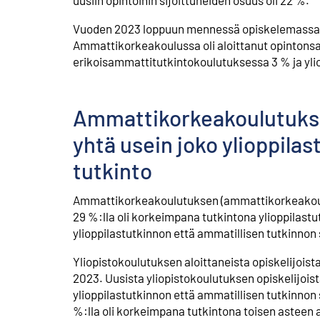
Vuoden 2023 loppuun mennessä opiskelemassa o
Ammattikorkeakoulussa oli aloittanut opintonsa
erikoisammattitutkintokoulutuksessa 3 % ja yli
Ammattikorkeakoulutuksen
yhtä usein joko ylioppilas
tutkinto
Ammattikorkeakoulutuksen (ammattikorkeakoulu
29 %:lla oli korkeimpana tutkintona ylioppilastu
ylioppilastutkinnon että ammatillisen tutkinnon
Yliopistokoulutuksen aloittaneista opiskelijoist
2023. Uusista yliopistokoulutuksen opiskelijois
ylioppilastutkinnon että ammatillisen tutkinnon s
%:lla oli korkeimpana tutkintona toisen asteen 