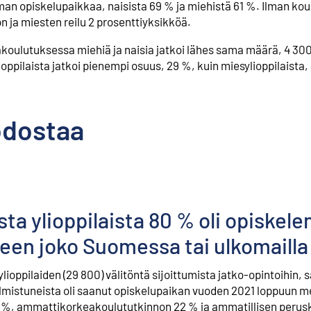
lman opiskelupaikkaa, naisista 69 % ja miehistä 61 %. Ilman ko
n ja miesten reilu 2 prosenttiyksikköä.
akoulutuksessa miehiä ja naisia jatkoi lähes sama määrä, 4 300
ioppilaista jatkoi pienempi osuus, 29 %, kuin miesylioppilaista,
odostaa
a ylioppilaista 80 % oli opiskel
keen joko Suomessa tai ulkomailla
ioppilaiden (29 800) välitöntä sijoittumista jatko-opintoihin
lmistuneista oli saanut opiskelupaikan vuoden 2021 loppuun 
1 %, ammattikorkeakoulututkinnon 22 % ja ammatillisen peru