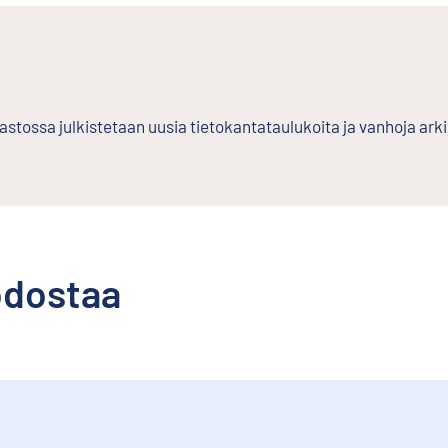
stossa julkistetaan uusia tietokantataulukoita ja vanhoja ark
odostaa