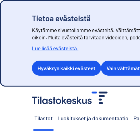
Tietoa evästeistä
Käytämme sivustollamme evästeitä. Välttämättöm
oikein. Muita evästeitä tarvitaan videoiden, pod
Lue lisää evästeistä.
Hyväksyn kaikki evästeet
Vain välttämä
S
i
i
r
Tilastot
Luokitukset ja dokumentaatio
Pa
r
y
s
i