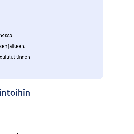
omessa.
sen jälkeen.
koulututkinnon.
intoihin