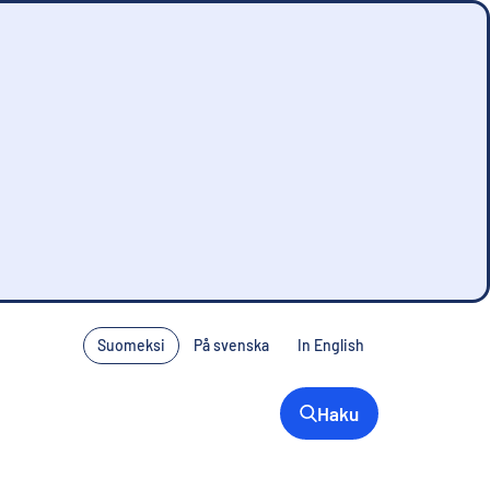
Suomeksi
På svenska
In English
Haku