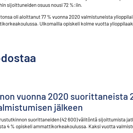
in sijoittuneiden osuus nousi 72 %:iin.
a oli aloittanut 77 % vuonna 2020 valmistuneista ylioppilais
tikorkeakoulussa. Ulkomailla opiskeli kolme vuotta ylioppilaak
odostaa
non vuonna 2020 suorittaneista 2
almistumisen jälkeen
stutkinnon suorittaneiden (42 600) välitöntä sijoittumista jat
sta 4 % opiskeli ammattikorkeakoulussa. Kaksi vuotta valmis