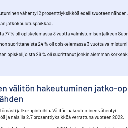
eutuminen vähentyi 2 prosenttiyksikköä edellisvuoteen nähden.
lman jatkokoulutuspaikkaa.
sta 77 % oli opiskelemassa 3 vuotta valmistumisen jälkeen Su
on suorittaneista 24 % oli opiskelemassa 3 vuotta valmistumi
en opiskelijoista 28 % oli suorittanut jonkin aiemman korkea
en välitön hakeutuminen jatko-op
nähden
ittömästi jatko-opintoihin. Välitön hakeutuminen vähentyi
köä ja naisilla 2,7 prosenttiyksikköä verrattuna vuoteen 2022.