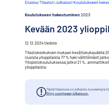
Etusivu
/
Tilastot
/
Julkaisut
/
Koulutukseen hake
s
ä
l
Koulutukseen hakeutuminen
2023
t
ö
Kevään 2023 ylioppil
ö
n
12.12.2024
tiedote
Tilastokeskuksen mukaan kevätlukukaudella 2023 u
Uusista ylioppilaista 77 % haki välittömästi jatk
Yliopistokoulutuksessa jatkoi 21 %, ammattikor
ylioppilaista.
Tästä tilastosta on julkaistu tuoreempia ti
Siirry uusimpaan julkaisuun.