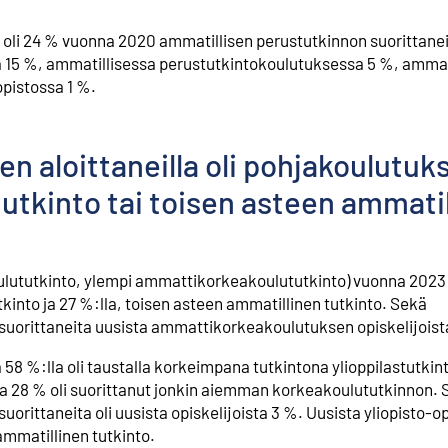
li 24 % vuonna 2020 ammatillisen perustutkinnon suorittanei
 15 %, ammatillisessa perustutkintokoulutuksessa 5 %, ammat
opistossa 1 %.
 aloittaneilla oli pohjakoulutuk
tutkinto tai toisen asteen ammati
tutkinto, ylempi ammattikorkeakoulututkinto) vuonna 2023 a
tkinto ja 27 %:lla, toisen asteen ammatillinen tutkinto. Sekä
 suorittaneita uusista ammattikorkeakoulutuksen opiskelijoista
a 58 %:lla oli taustalla korkeimpana tutkintona ylioppilastutki
ta 28 % oli suorittanut jonkin aiemman korkeakoulututkinnon.
uorittaneita oli uusista opiskelijoista 3 %. Uusista yliopisto-op
ammatillinen tutkinto.