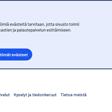
iä evästeitä tarvitaan, jotta sivusto toimii
castien ja palautepalvelun esittämiseen.
ttömät evästeet
lvelut
Kyselyt ja tiedonkeruut
Tietoa meistä