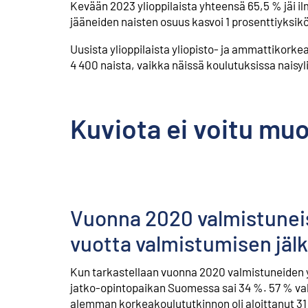
Kevään 2023 ylioppilaista yhteensä 65,5 % jäi i
jääneiden naisten osuus kasvoi 1 prosenttiyksikö
Uusista ylioppilaista yliopisto- ja ammattikorke
4 400 naista, vaikka näissä koulutuksissa naisyl
Kuviota ei voitu mu
Vuonna 2020 valmistuneist
vuotta valmistumisen jäl
Kun tarkastellaan vuonna 2020 valmistuneiden yl
jatko-opintopaikan Suomessa sai 34 %. 57 % va
alemman korkeakoulututkinnon oli aloittanut 3