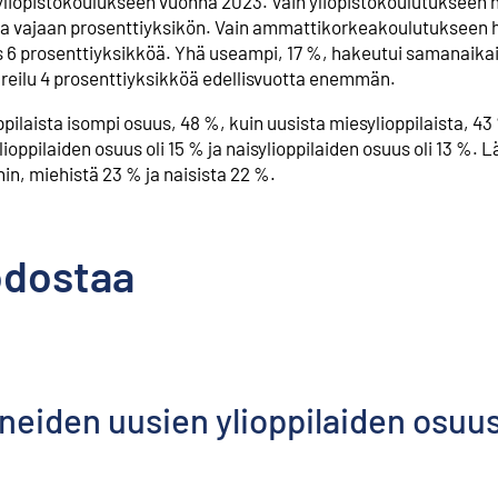
in yliopistokoulukseen vuonna 2023. Vain yliopistokoulutukseen
esta vajaan prosenttiyksikön. Vain ammattikorkeakoulutukseen
es 6 prosenttiyksikköä. Yhä useampi, 17 %, hakeutui samanaika
reilu 4 prosenttiyksikköä edellisvuotta enemmän.
pilaista isompi osuus, 48 %, kuin uusista miesylioppilaista, 43
ilaiden osuus oli 15 % ja naisylioppilaiden osuus oli 13 %. L
in, miehistä 23 % ja naisista 22 %.
odostaa
neiden uusien ylioppilaiden osuus