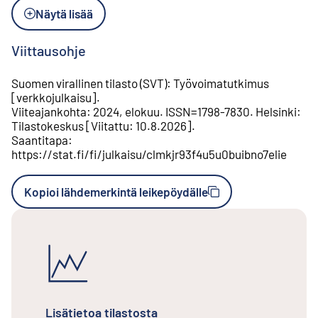
Näytä lisää
Viittausohje
Suomen virallinen tilasto (SVT)
:
Työvoimatutkimus
[
verkkojulkaisu
].
Viiteajankohta
:
2024, elokuu
.
ISSN=
1798-7830
.
Helsinki
:
Tilastokeskus
[
Viitattu
:
10.8.2026
].
Saantitapa
:
https://stat.fi/fi/julkaisu/clmkjr93f4u5u0buibno7elie
Kopioi lähdemerkintä leikepöydälle
Lisätietoa tilastosta