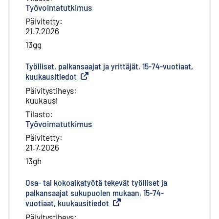
Työvoimatutkimus
Päivitetty
:
21.7.2026
13gg
Työlliset, palkansaajat ja yrittäjät, 15-74-vuotiaat,
kuukausitiedot
(
Ulkoinen linkki
)
Päivitystiheys
:
kuukausi
Tilasto
:
Työvoimatutkimus
Päivitetty
:
21.7.2026
13gh
Osa- tai kokoaikatyötä tekevät työlliset ja
palkansaajat sukupuolen mukaan, 15-74-
vuotiaat, kuukausitiedot
(
Ulkoinen linkki
)
Päivitystiheys
: