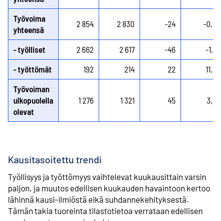
Työvoima
2 854
2 830
-24
-0,9
yhteensä
- työlliset
2 662
2 617
-46
-1,7
- työttömät
192
214
22
11,2
Työvoiman
ulkopuolella
1 276
1 321
45
3,5
olevat
Kausitasoitettu trendi
Työllisyys ja työttömyys vaihtelevat kuukausittain varsin
paljon, ja muutos edellisen kuukauden havaintoon kertoo
lähinnä kausi-ilmiöstä eikä suhdannekehityksestä.
Tämän takia tuoreinta tilastotietoa verrataan edellisen