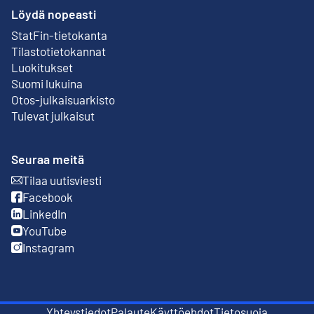
Löydä nopeasti
StatFin-tietokanta
Ulkoinen linkki
Tilastotietokannat
Luokitukset
Suomi lukuina
Otos-julkaisuarkisto
Ulkoinen linkki
Tulevat julkaisut
Seuraa meitä
Tilaa uutisviesti
Ulkoinen linkki
Facebook
Ulkoinen linkki
LinkedIn
Ulkoinen linkki
YouTube
Ulkoinen linkki
Instagram
Ulkoinen linkki
Yhteystiedot
Palaute
Käyttöehdot
Tietosuoja