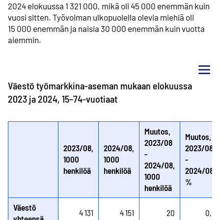
2024 elokuussa 1 321 000, mikä oli 45 000 enemmän kuin
vuosi sitten. Työvoiman ulkopuolella olevia miehiä oli
15 000 enemmän ja naisia 30 000 enemmän kuin vuotta
aiemmin.
Va
Väestö työmarkkina-aseman mukaan elokuussa
2023 ja 2024, 15–74-vuotiaat
Muutos,
Muutos,
2023/08
2023/08,
2024/08,
2023/08
-
1000
1000
-
2024/08,
henkilöä
henkilöä
2024/08,
1000
%
henkilöä
Väestö
4 131
4 151
20
0,5
yhteensä