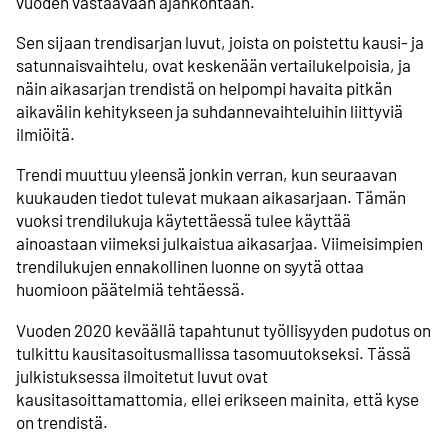
vuoden vastaavaan ajankohtaan.
Sen sijaan trendisarjan luvut, joista on poistettu kausi- ja
satunnaisvaihtelu, ovat keskenään vertailukelpoisia, ja
näin aikasarjan trendistä on helpompi havaita pitkän
aikavälin kehitykseen ja suhdannevaihteluihin liittyviä
ilmiöitä.
Trendi muuttuu yleensä jonkin verran, kun seuraavan
kuukauden tiedot tulevat mukaan aikasarjaan. Tämän
vuoksi trendilukuja käytettäessä tulee käyttää
ainoastaan viimeksi julkaistua aikasarjaa. Viimeisimpien
trendilukujen ennakollinen luonne on syytä ottaa
huomioon päätelmiä tehtäessä.
Vuoden 2020 keväällä tapahtunut työllisyyden pudotus on
tulkittu kausitasoitusmallissa tasomuutokseksi. Tässä
julkistuksessa ilmoitetut luvut ovat
kausitasoittamattomia, ellei erikseen mainita, että kyse
on trendistä.