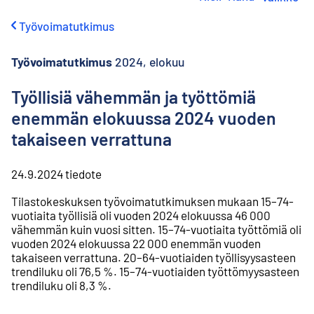
i
r
Työvoimatutkimus
r
y
s
Työvoimatutkimus
2024, elokuu
i
s
Työllisiä vähemmän ja työttömiä
ä
enemmän elokuussa 2024 vuoden
l
t
takaiseen verrattuna
ö
ö
n
24.9.2024
tiedote
Tilastokeskuksen työvoimatutkimuksen mukaan 15–74-
vuotiaita työllisiä oli vuoden 2024 elokuussa 46 000
vähemmän kuin vuosi sitten. 15–74-vuotiaita työttömiä oli
vuoden 2024 elokuussa 22 000 enemmän vuoden
takaiseen verrattuna. ⁠20–64-vuotiaiden työllisyysasteen
trendiluku oli 76,5 %. 15–74-vuotiaiden työttömyysasteen
trendiluku oli 8,3 %.