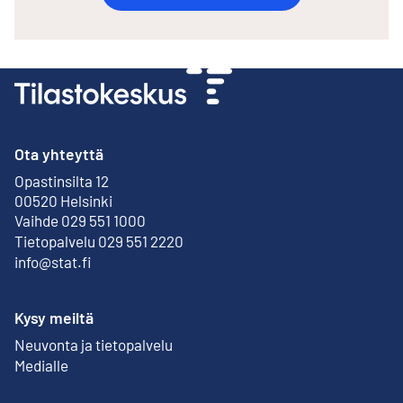
Ota yhteyttä
Opastinsilta 12
Ulkoinen linkki
00520 Helsinki
Vaihde 029 551 1000
Tietopalvelu 029 551 2220
info@stat.fi
Kysy meiltä
Neuvonta ja tietopalvelu
Medialle