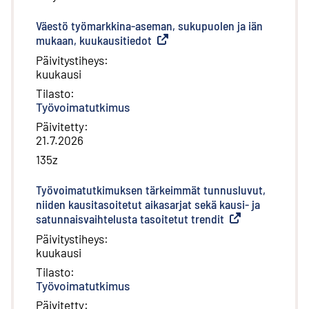
Väestö työmarkkina-aseman, sukupuolen ja iän
mukaan, kuukausitiedot
(
Ulkoinen linkki
)
Päivitystiheys
:
kuukausi
Tilasto
:
Työvoimatutkimus
Päivitetty
:
21.7.2026
135z
Työvoimatutkimuksen tärkeimmät tunnusluvut,
niiden kausitasoitetut aikasarjat sekä kausi- ja
satunnaisvaihtelusta tasoitetut trendit
(
Ulkoinen linkki
)
Päivitystiheys
:
kuukausi
Tilasto
:
Työvoimatutkimus
Päivitetty
: