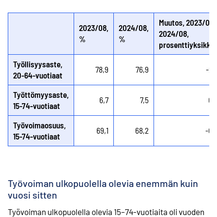
Muutos, 2023/08 
2023/08,
2024/08,
2024/08,
%
%
prosenttiyksikkö
Työllisyysaste,
78,9
76,9
-2,
20-64-vuotiaat
Työttömyysaste,
6,7
7,5
0,
15-74-vuotiaat
Työvoimaosuus,
69,1
68,2
-0,
15-74-vuotiaat
Työvoiman ulkopuolella olevia enemmän kuin
vuosi sitten
Työvoiman ulkopuolella olevia 15–74-vuotiaita oli vuoden