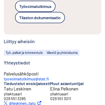
Työvoimatutkimus
Tilaston dokumentaatio
Liittyy aiheisiin
Aiheet
Työ, palkat ja toimeentulo
Väestö ja yhteiskunta
Yhteystiedot
Palvelusähköposti
tyovoimatutkimus@stat.fi
Tiedustelut ensisijaisesti
Muut asiantuntijat
Tatu Leskinen
Elina Pelkonen
yliaktuaari
yliaktuaari
029 551 3285
029 551 3011
Ulkoinen linkki
@leskinen_tatu
Twitter