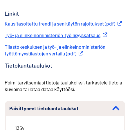
Linkit
Kausitasoitettu trendi ja sen käytön rajoitukset (pdf)
Ulkoine
Työ- ja elinkeinoministeriön Työllisyyskatsaus
Ulkoinen linkk
Tilastokeskuksen ja työ- ja elinkeinoministeriön
työttömyystilastojen vertailu (pdf)
Ulkoinen linkki
Tietokantataulukot
Poimi tarvitsemiasi tietoja taulukoiksi, tarkastele tietoja
kuvioina tai lataa dataa käyttöösi.
Päivittyneet tietokantataulukot
135y