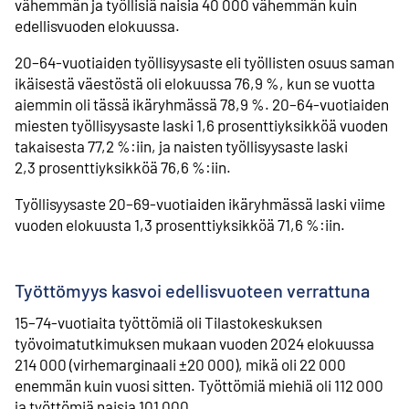
vähemmän ja työllisiä naisia 40 000 vähemmän kuin
edellisvuoden elokuussa.
20–64-vuotiaiden työllisyysaste eli työllisten osuus saman
ikäisestä väestöstä oli elokuussa 76,9 %, kun se vuotta
aiemmin oli tässä ikäryhmässä 78,9 %. 20–64-vuotiaiden
miesten työllisyysaste laski 1,6 prosenttiyksikköä vuoden
takaisesta 77,2 %:iin, ja naisten työllisyysaste laski
2,3 prosenttiyksikköä 76,6 %:iin.
Työllisyysaste 20–69-vuotiaiden ikäryhmässä laski viime
vuoden elokuusta 1,3 prosenttiyksikköä 71,6 %:iin.
Työttömyys kasvoi edellisvuoteen verrattuna
15–74-vuotiaita työttömiä oli Tilastokeskuksen
työvoimatutkimuksen mukaan vuoden 2024 elokuussa
214 000 (virhemarginaali ±20 000), mikä oli 22 000
enemmän kuin vuosi sitten. Työttömiä miehiä oli 112 000
ja työttömiä naisia 101 000.