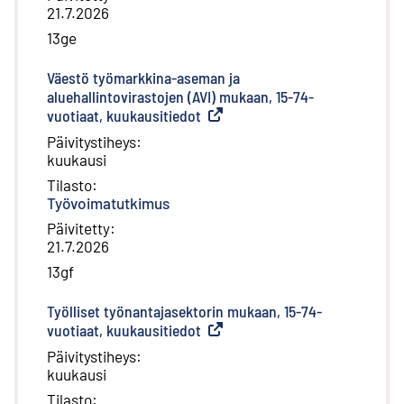
21.7.2026
13ge
Väestö työmarkkina-aseman ja
aluehallintovirastojen (AVI) mukaan, 15-74-
vuotiaat, kuukausitiedot
(
Ulkoinen linkki
)
Päivitystiheys
:
kuukausi
Tilasto
:
Työvoimatutkimus
Päivitetty
:
21.7.2026
13gf
Työlliset työnantajasektorin mukaan, 15-74-
vuotiaat, kuukausitiedot
(
Ulkoinen linkki
)
Päivitystiheys
:
kuukausi
Tilasto
: