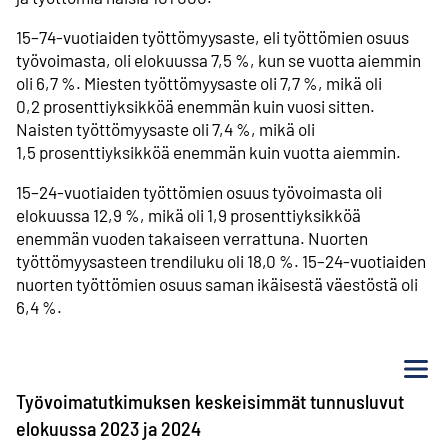
15–74-vuotiaiden työttömyysaste, eli työttömien osuus
työvoimasta, oli elokuussa 7,5 %, kun se vuotta aiemmin
oli 6,7 %. Miesten työttömyysaste oli 7,7 %, mikä oli
0,2 prosenttiyksikköä enemmän kuin vuosi sitten.
Naisten työttömyysaste oli 7,4 %, mikä oli
1,5 prosenttiyksikköä enemmän kuin vuotta aiemmin.
15–24-vuotiaiden työttömien osuus työvoimasta oli
elokuussa 12,9 %, mikä oli 1,9 prosenttiyksikköä
enemmän vuoden takaiseen verrattuna. Nuorten
työttömyysasteen trendiluku oli 18,0 %. 15–24-vuotiaiden
nuorten työttömien osuus saman ikäisestä väestöstä oli
6,4 %.
Va
Työvoimatutkimuksen keskeisimmät tunnusluvut
elokuussa 2023 ja 2024