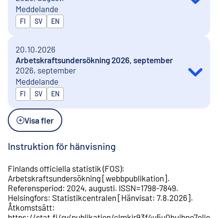
Meddelande
Publiceras på
FI
SV
EN
20.10.2026
Arbetskraftsundersökning 2026, september
2026, september
Meddelande
Publiceras på
FI
SV
EN
Visa fler
Instruktion för hänvisning
Finlands officiella statistik (FOS)
:
Arbetskraftsundersökning
[
webbpublikation
].
Referensperiod
:
2024, augusti
.
ISSN=
1798-7849
.
Helsingfors
:
Statistikcentralen
[
Hänvisat
:
7.8.2026
].
Åtkomstsätt
:
https://stat.fi/sv/publikation/clmkjr93f4u5u0buibno7elie