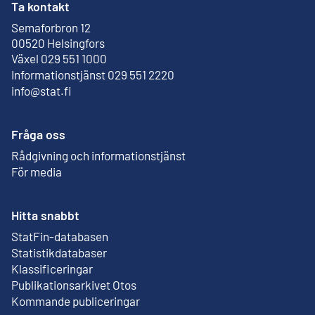
Ta kontakt
Semaforbron 12
Extern länk
00520 Helsingfors
Växel 029 551 1000
Informationstjänst 029 551 2220
info@stat.fi
Fråga oss
Rådgivning och informationstjänst
För media
Hitta snabbt
StatFin-databasen
Extern länk
Statistikdatabaser
Klassificeringar
Publikationsarkivet Otos
Extern länk
Kommande publiceringar