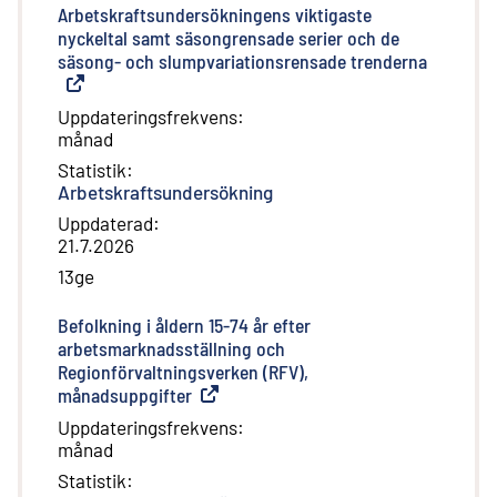
Arbetskraftsundersökningens viktigaste
nyckeltal samt säsongrensade serier och de
säsong- och slumpvariationsrensade trenderna
(
Extern l
Uppdateringsfrekvens
:
månad
Statistik
:
Arbetskraftsundersökning
Uppdaterad
:
21.7.2026
13ge
Befolkning i åldern 15-74 år efter
arbetsmarknadsställning och
Regionförvaltningsverken (RFV),
månadsuppgifter
(
Extern länk
)
Uppdateringsfrekvens
:
månad
Statistik
: