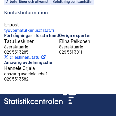
Ämnen
Arbete, löner och utkomst
Befolkning och samhälle
Kontaktinformation
E-post
tyovoimatutkimus@stat.fi
Förfrågningar i första hand
Övriga experter
Tatu Leskinen
Elina Pelkonen
överaktuarie
överaktuarie
029 551 3285
029 551 3011
Extern länk
@leskinen_tatu
Twitter
Ansvarig avdelningschef
Hannele Orjala
ansvarig avdelnigschef
029 551 3582