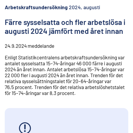
l
i
Arbetskraftsundersökning
2024, augusti
n
n
Färre sysselsatta och fler arbetslösa i
e
augusti 2024 jämfört med året innan
h
å
l
24.9.2024
meddelande
l
Enligt Statistikcentralens arbetskraftsundersökning var
antalet sysselsatta 15–74-åringar 46 000 färre i augusti
2024 än året innan. Antalet arbetslösa 15–74-åringar var
22 000 fler i augusti 2024 än året innan. Trenden för det
relativa sysselsättningstalet för 20–64-åringar var
76,5 procent. Trenden för det relativa arbetslöshetstalet
för 15–74-åringar var 8,3 procent.