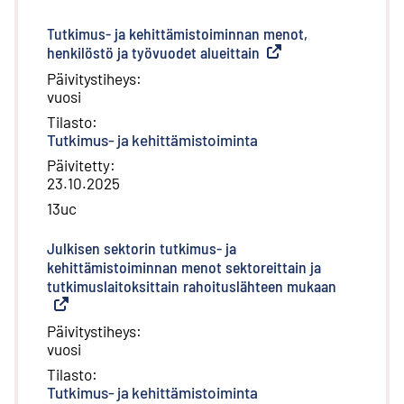
Tutkimus- ja kehittämistoiminnan menot,
henkilöstö ja työvuodet alueittain
(
Ulkoinen linkki
)
Päivitystiheys
:
vuosi
Tilasto
:
Tutkimus- ja kehittämistoiminta
Päivitetty
:
23.10.2025
13uc
Julkisen sektorin tutkimus- ja
kehittämistoiminnan menot sektoreittain ja
tutkimuslaitoksittain rahoituslähteen mukaan
(
Ulkoinen l
Päivitystiheys
:
vuosi
Tilasto
:
Tutkimus- ja kehittämistoiminta