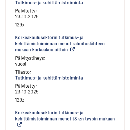
Tutkimus- ja kehittämistoiminta
Päivitetty
:
23.10.2025
129x
Korkeakoulusektorin tutkimus- ja
kehittämistoiminnan menot rahoituslähteen
mukaan korkeakouluittain
(
Ulkoinen linkki
)
Päivitystiheys
:
vuosi
Tilasto
:
Tutkimus- ja kehittämistoiminta
Päivitetty
:
23.10.2025
129z
Korkeakoulusektorin tutkimus- ja
kehittämistoiminnan menot t&k:n tyypin mukaan
(
Ulkoin