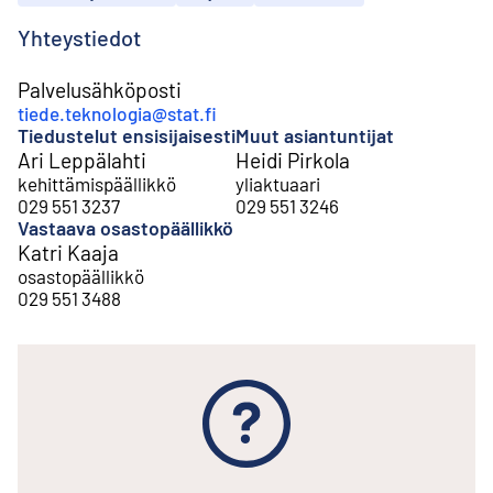
Yhteystiedot
Palvelusähköposti
tiede.teknologia@stat.fi
Tiedustelut ensisijaisesti
Muut asiantuntijat
Ari Leppälahti
Heidi Pirkola
kehittämispäällikkö
yliaktuaari
029 551 3237
029 551 3246
Vastaava osastopäällikkö
Katri Kaaja
osastopäällikkö
029 551 3488