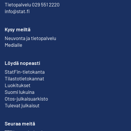
Tietopalvelu 029 551 2220
info@stat.fi
Kysy meiltä
Neuvonta ja tietopalvelu
Medialle
Löydä nopeasti
StatFin-tietokanta
Ulkoinen linkki
Tilastotietokannat
Luokitukset
Suomi lukuina
Otos-julkaisuarkisto
Ulkoinen linkki
Tulevat julkaisut
Seuraa meitä