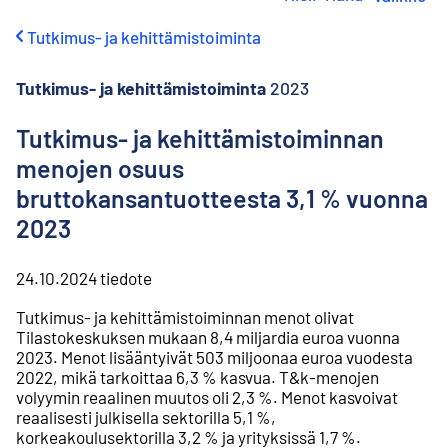
i
r
Tutkimus- ja kehittämistoiminta
r
y
s
Tutkimus- ja kehittämistoiminta
2023
i
s
Tutkimus- ja kehittämistoiminnan
ä
menojen osuus
l
t
bruttokansantuotteesta 3,1 % vuonna
ö
2023
ö
n
24.10.2024
tiedote
Tutkimus- ja kehittämistoiminnan menot olivat
Tilastokeskuksen mukaan 8,4 miljardia euroa vuonna
2023. Menot lisääntyivät 503 miljoonaa euroa vuodesta
2022, mikä tarkoittaa 6,3 % kasvua. T&k-menojen
volyymin reaalinen muutos oli 2,3 %. Menot kasvoivat
reaalisesti julkisella sektorilla 5,1 %,
korkeakoulusektorilla 3,2 % ja yrityksissä 1,7 %.