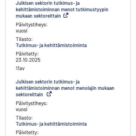
Julkisen sektorin tutkimus- ja
kehittämistoiminnan menot tutkimustyypin
mukaan sektoreittain
(
Ulkoinen linkki
)
Päivitystiheys
:
vuosi
Tilasto
:
Tutkimus- ja kehittämistoiminta
Päivitetty
:
23.10.2025
11av
Julkisen sektorin tutkimus- ja
kehittämistoiminnan menot menolajin mukaan
sektoreittain
(
Ulkoinen linkki
)
Päivitystiheys
:
vuosi
Tilasto
:
Tutkimus- ja kehittämistoiminta
Päivitetty
: