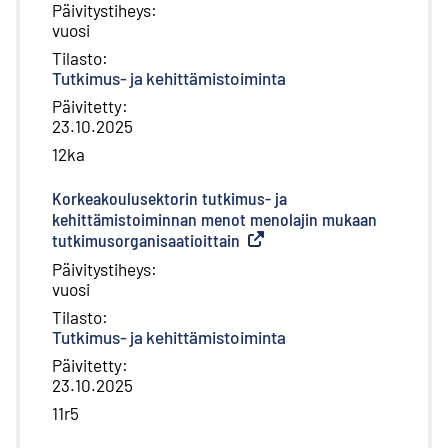
Päivitystiheys
:
vuosi
Tilasto
:
Tutkimus- ja kehittämistoiminta
Päivitetty
:
23.10.2025
12ka
Korkeakoulusektorin tutkimus- ja
kehittämistoiminnan menot menolajin mukaan
tutkimusorganisaatioittain
(
Ulkoinen linkki
)
Päivitystiheys
:
vuosi
Tilasto
:
Tutkimus- ja kehittämistoiminta
Päivitetty
:
23.10.2025
11r5