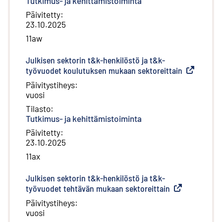
Tutkimus- ja kehittämistoiminta
Päivitetty
:
23.10.2025
11aw
Julkisen sektorin t&k-henkilöstö ja t&k-
työvuodet koulutuksen mukaan sektoreittain
(
Ulkoinen li
Päivitystiheys
:
vuosi
Tilasto
:
Tutkimus- ja kehittämistoiminta
Päivitetty
:
23.10.2025
11ax
Julkisen sektorin t&k-henkilöstö ja t&k-
työvuodet tehtävän mukaan sektoreittain
(
Ulkoinen linkk
Päivitystiheys
:
vuosi