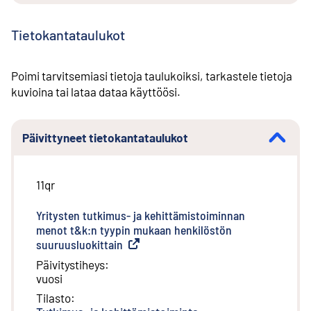
Tietokantataulukot
Poimi tarvitsemiasi tietoja taulukoiksi, tarkastele tietoja
kuvioina tai lataa dataa käyttöösi.
Päivittyneet tietokantataulukot
11qr
Yritysten tutkimus- ja kehittämistoiminnan
menot t&k:n tyypin mukaan henkilöstön
suuruusluokittain
(
Ulkoinen linkki
)
Päivitystiheys
:
vuosi
Tilasto
: