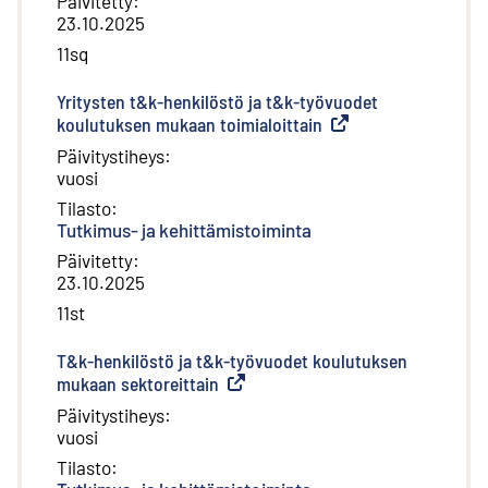
Päivitetty
:
23.10.2025
11sq
Yritysten t&k-henkilöstö ja t&k-työvuodet
koulutuksen mukaan toimialoittain
(
Ulkoinen linkki
)
Päivitystiheys
:
vuosi
Tilasto
:
Tutkimus- ja kehittämistoiminta
Päivitetty
:
23.10.2025
11st
T&k-henkilöstö ja t&k-työvuodet koulutuksen
mukaan sektoreittain
(
Ulkoinen linkki
)
Päivitystiheys
:
vuosi
Tilasto
: