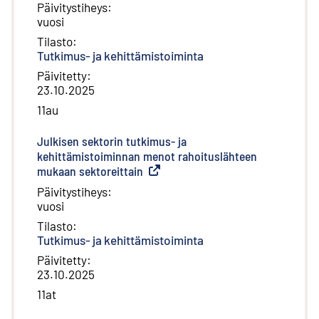
Päivitystiheys
:
vuosi
Tilasto
:
Tutkimus- ja kehittämistoiminta
Päivitetty
:
23.10.2025
11au
Julkisen sektorin tutkimus- ja
kehittämistoiminnan menot rahoituslähteen
mukaan sektoreittain
(
Ulkoinen linkki
)
Päivitystiheys
:
vuosi
Tilasto
:
Tutkimus- ja kehittämistoiminta
Päivitetty
:
23.10.2025
11at