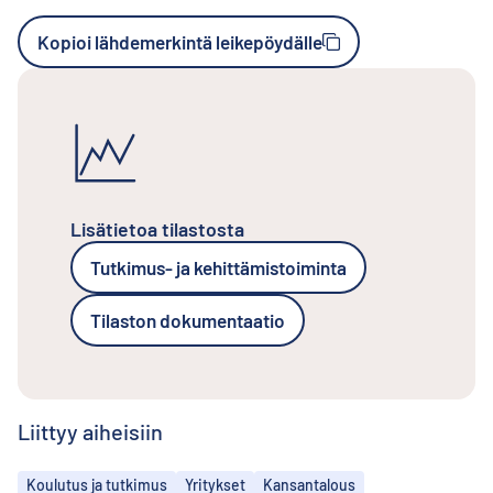
Kopioi lähdemerkintä leikepöydälle
Lisätietoa tilastosta
Tutkimus- ja kehittämistoiminta
Tilaston dokumentaatio
Liittyy aiheisiin
Aiheet
Koulutus ja tutkimus
Yritykset
Kansantalous