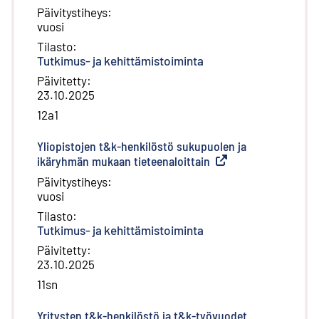
Päivitystiheys
:
vuosi
Tilasto
:
Tutkimus- ja kehittämistoiminta
Päivitetty
:
23.10.2025
12a1
Yliopistojen t&k-henkilöstö sukupuolen ja
ikäryhmän mukaan tieteenaloittain
(
Ulkoinen linkki
)
Päivitystiheys
:
vuosi
Tilasto
:
Tutkimus- ja kehittämistoiminta
Päivitetty
:
23.10.2025
11sn
Yritysten t&k-henkilöstö ja t&k-työvuodet