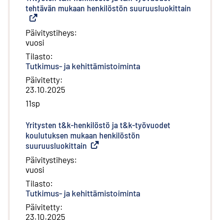
tehtävän mukaan henkilöstön suuruusluokittain
(
Ulkoine
Päivitystiheys
:
vuosi
Tilasto
:
Tutkimus- ja kehittämistoiminta
Päivitetty
:
23.10.2025
11sp
Yritysten t&k-henkilöstö ja t&k-työvuodet
koulutuksen mukaan henkilöstön
suuruusluokittain
(
Ulkoinen linkki
)
Päivitystiheys
:
vuosi
Tilasto
:
Tutkimus- ja kehittämistoiminta
Päivitetty
:
23.10.2025