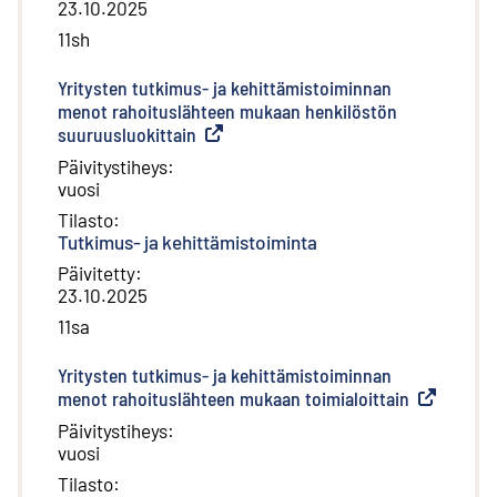
23.10.2025
11sh
Yritysten tutkimus- ja kehittämistoiminnan
menot rahoituslähteen mukaan henkilöstön
suuruusluokittain
(
Ulkoinen linkki
)
Päivitystiheys
:
vuosi
Tilasto
:
Tutkimus- ja kehittämistoiminta
Päivitetty
:
23.10.2025
11sa
Yritysten tutkimus- ja kehittämistoiminnan
menot rahoituslähteen mukaan toimialoittain
(
Ulkoinen l
Päivitystiheys
:
vuosi
Tilasto
: