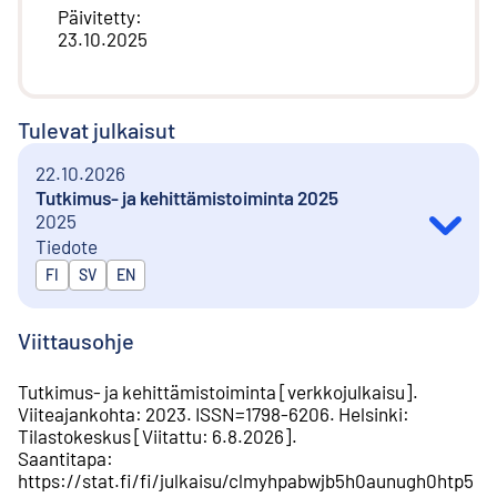
Päivitetty
:
23.10.2025
Tulevat julkaisut
22.10.2026
Tutkimus- ja kehittämistoiminta 2025
2025
Tiedote
Julkaistaan kielillä
FI
SV
EN
Viittausohje
Tutkimus- ja kehittämistoiminta
[
verkkojulkaisu
].
Viiteajankohta
:
2023
.
ISSN=
1798-6206
.
Helsinki
:
Tilastokeskus
[
Viitattu
:
6.8.2026
].
Saantitapa
:
https://stat.fi/fi/julkaisu/clmyhpabwjb5h0aunugh0htp5