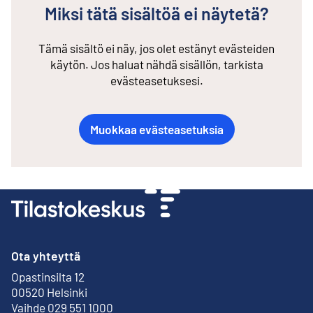
Miksi tätä sisältöä ei näytetä?
Tämä sisältö ei näy, jos olet estänyt evästeiden
käytön. Jos haluat nähdä sisällön, tarkista
evästeasetuksesi.
Muokkaa evästeasetuksia
Ota yhteyttä
Opastinsilta 12
Ulkoinen linkki
00520 Helsinki
Vaihde 029 551 1000