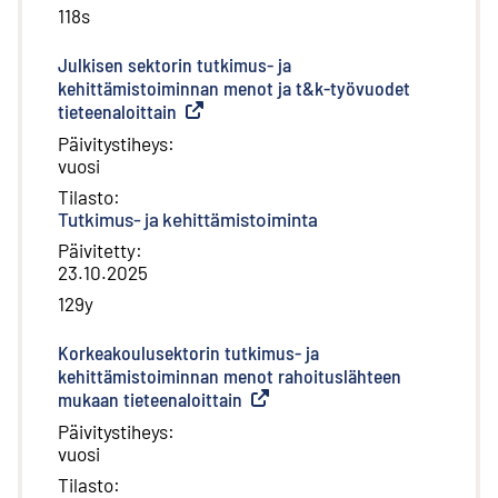
118s
Julkisen sektorin tutkimus- ja
kehittämistoiminnan menot ja t&k-työvuodet
tieteenaloittain
(
Ulkoinen linkki
)
Päivitystiheys
:
vuosi
Tilasto
:
Tutkimus- ja kehittämistoiminta
Päivitetty
:
23.10.2025
129y
Korkeakoulusektorin tutkimus- ja
kehittämistoiminnan menot rahoituslähteen
mukaan tieteenaloittain
(
Ulkoinen linkki
)
Päivitystiheys
:
vuosi
Tilasto
: