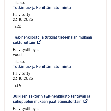
Tilasto
:
Tutkimus- ja kehittämistoiminta
Päivitetty
:
23.10.2025
122c
T&k-henkilöstö ja tutkijat tieteenalan mukaan
sektoreittain
(
Ulkoinen linkki
)
Päivitystiheys
:
vuosi
Tilasto
:
Tutkimus- ja kehittämistoiminta
Päivitetty
:
23.10.2025
12s4
Julkisen sektorin t&k-henkilöstö tehtävän ja
sukupuolen mukaan päätieteenaloittain
(
Ulkoinen linkki
)
Päivitystiheys
: