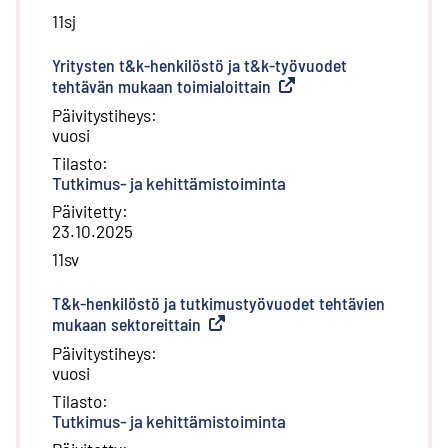
11sj
Yritysten t&k-henkilöstö ja t&k-työvuodet
tehtävän mukaan toimialoittain
(
Ulkoinen linkki
)
Päivitystiheys
:
vuosi
Tilasto
:
Tutkimus- ja kehittämistoiminta
Päivitetty
:
23.10.2025
11sv
T&k-henkilöstö ja tutkimustyövuodet tehtävien
mukaan sektoreittain
(
Ulkoinen linkki
)
Päivitystiheys
:
vuosi
Tilasto
:
Tutkimus- ja kehittämistoiminta