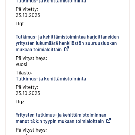
Tutkimus- ja kehittämistoiminta
Päivitetty
:
23.10.2025
11qt
Tutkimus- ja kehittämistoimintaa harjoittaneiden
yritysten lukumäärä henkilöstön suuruusluokan
mukaan toimialoittain
(
Ulkoinen linkki
)
Päivitystiheys
:
vuosi
Tilasto
:
Tutkimus- ja kehittämistoiminta
Päivitetty
:
23.10.2025
11qz
Yritysten tutkimus- ja kehittämistoiminnan
menot t&k:n tyypin mukaan toimialoittain
(
Ulkoinen linkk
Päivitystiheys
: