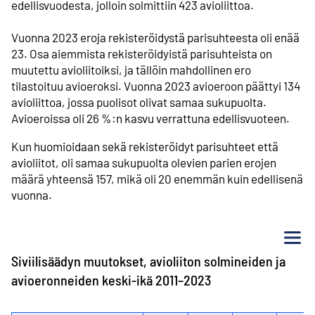
edellisvuodesta, jolloin solmittiin 423 avioliittoa.
⁠Vuonna 2023 eroja rekisteröidystä parisuhteesta oli enää
23. Osa aiemmista rekisteröidyistä parisuhteista on
muutettu avioliitoiksi, ja tällöin mahdollinen ero
tilastoituu avioeroksi. Vuonna 2023 avioeroon päättyi 134
avioliittoa, jossa puolisot olivat samaa sukupuolta.
Avioeroissa oli 26 %:n kasvu verrattuna edellisvuoteen.
Kun huomioidaan sekä rekisteröidyt parisuhteet että
avioliitot, oli samaa sukupuolta olevien parien erojen
määrä yhteensä 157, mikä oli 20 enemmän kuin edellisenä
vuonna.
Va
Siviilisäädyn muutokset, avioliiton solmineiden ja
avioeronneiden keski-ikä 2011–2023