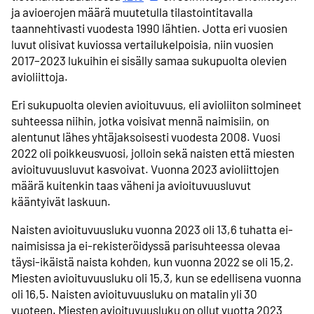
ja avioerojen määrä muutetulla tilastointitavalla
taannehtivasti vuodesta 1990 lähtien. Jotta eri vuosien
luvut olisivat kuviossa vertailukelpoisia, niin vuosien
2017–2023 lukuihin ei sisälly samaa sukupuolta olevien
avioliittoja.
Eri sukupuolta olevien avioituvuus, eli avioliiton solmineet
suhteessa niihin, jotka voisivat mennä naimisiin, on
alentunut lähes yhtäjaksoisesti vuodesta 2008. Vuosi
2022 oli poikkeusvuosi, jolloin sekä naisten että miesten
avioituvuusluvut kasvoivat. Vuonna 2023 avioliittojen
määrä kuitenkin taas väheni ja avioituvuusluvut
kääntyivät laskuun.
Naisten avioituvuusluku vuonna 2023 oli 13,6 tuhatta ei-
naimisissa ja ei-rekisteröidyssä parisuhteessa olevaa
täysi-ikäistä naista kohden, kun vuonna 2022 se oli 15,2.
Miesten avioituvuusluku oli 15,3, kun se edellisena vuonna
oli 16,5. Naisten avioituvuusluku on matalin yli 30
vuoteen. Miesten avioituvuusluku on ollut vuotta 2023