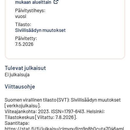
mukaan alueittain
(
Ulkoinen linkki
)
Päivitystiheys
:
vuosi
Tilasto
:
Siviilisäädyn muutokset
Päivitetty
:
7.5.2026
Tulevat julkaisut
Ei julkaisuja
Viittausohje
Suomen virallinen tilasto (SVT)
:
Siviilisäädyn muutokset
[
verkkojulkaisu
].
Viiteajankohta
:
2023
.
ISSN=
1797-6413
.
Helsinki
:
Tilastokeskus
[
Viitattu
:
7.8.2026
].
Saantitapa
:
https://stat.fi/fi/julkaisu/clmypu9zn9n8h0cuta7046aml