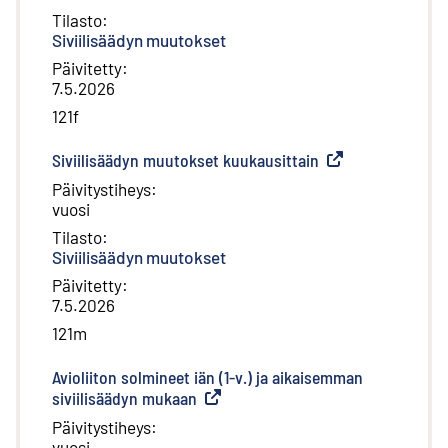
Tilasto
:
Siviilisäädyn muutokset
Päivitetty
:
7.5.2026
121f
Siviilisäädyn muutokset kuukausittain
(
Ulkoinen linkki
)
Päivitystiheys
:
vuosi
Tilasto
:
Siviilisäädyn muutokset
Päivitetty
:
7.5.2026
121m
Avioliiton solmineet iän (1-v.) ja aikaisemman
siviilisäädyn mukaan
(
Ulkoinen linkki
)
Päivitystiheys
:
vuosi