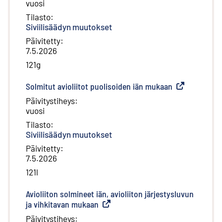
vuosi
Tilasto
:
Siviilisäädyn muutokset
Päivitetty
:
7.5.2026
121g
Solmitut avioliitot puolisoiden iän mukaan
(
Ulkoinen link
Päivitystiheys
:
vuosi
Tilasto
:
Siviilisäädyn muutokset
Päivitetty
:
7.5.2026
121l
Avioliiton solmineet iän, avioliiton järjestysluvun
ja vihkitavan mukaan
(
Ulkoinen linkki
)
Päivitystiheys
: