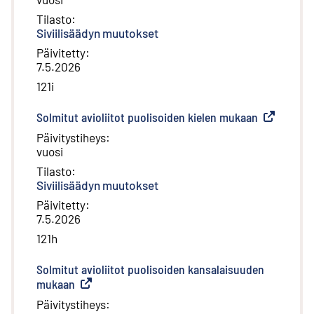
Tilasto
:
Siviilisäädyn muutokset
Päivitetty
:
7.5.2026
121i
Solmitut avioliitot puolisoiden kielen mukaan
(
Ulkoinen li
Päivitystiheys
:
vuosi
Tilasto
:
Siviilisäädyn muutokset
Päivitetty
:
7.5.2026
121h
Solmitut avioliitot puolisoiden kansalaisuuden
mukaan
(
Ulkoinen linkki
)
Päivitystiheys
: