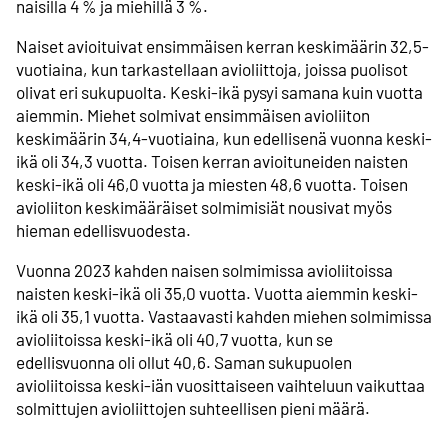
naisilla 4 % ja miehillä 3 %.
Naiset avioituivat ensimmäisen kerran keskimäärin 32,5-
vuotiaina, kun tarkastellaan avioliittoja, joissa puolisot
olivat eri sukupuolta. Keski-ikä pysyi samana kuin vuotta
aiemmin. Miehet solmivat ensimmäisen avioliiton
keskimäärin 34,4-vuotiaina, kun edellisenä vuonna keski-
ikä oli 34,3 vuotta. Toisen kerran avioituneiden naisten
keski-ikä oli 46,0 vuotta ja miesten 48,6 vuotta. Toisen
avioliiton keskimääräiset solmimisiät nousivat myös
hieman edellisvuodesta.
Vuonna 2023 kahden naisen solmimissa avioliitoissa
naisten keski-ikä oli 35,0 vuotta. Vuotta aiemmin keski-
ikä oli 35,1 vuotta. Vastaavasti kahden miehen solmimissa
avioliitoissa keski-ikä oli 40,7 vuotta, kun se
edellisvuonna oli ollut 40,6. Saman sukupuolen
avioliitoissa keski-iän vuosittaiseen vaihteluun vaikuttaa
solmittujen avioliittojen suhteellisen pieni määrä.