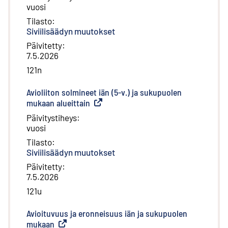
vuosi
Tilasto
:
Siviilisäädyn muutokset
Päivitetty
:
7.5.2026
121n
Avioliiton solmineet iän (5-v.) ja sukupuolen
mukaan alueittain
(
Ulkoinen linkki
)
Päivitystiheys
:
vuosi
Tilasto
:
Siviilisäädyn muutokset
Päivitetty
:
7.5.2026
121u
Avioituvuus ja eronneisuus iän ja sukupuolen
mukaan
(
Ulkoinen linkki
)