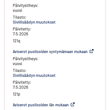
Päivitystiheys
:
vuosi
Tilasto
:
Siviilisäädyn muutokset
Päivitetty
:
7.5.2026
121q
Avioerot puolisoiden syntymämaan mukaan
(
Ulkoinen lin
Päivitystiheys
:
vuosi
Tilasto
:
Siviilisäädyn muutokset
Päivitetty
:
7.5.2026
121p
Avioerot puolisoiden iän mukaan
(
Ulkoinen linkki
)