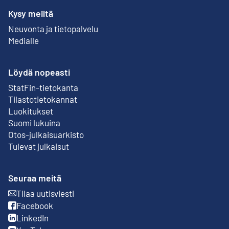
Kysy meiltä
Neuvonta ja tietopalvelu
Medialle
Löydä nopeasti
StatFin-tietokanta
Ulkoinen linkki
Tilastotietokannat
Luokitukset
Suomi lukuina
Otos-julkaisuarkisto
Ulkoinen linkki
Tulevat julkaisut
Seuraa meitä
Tilaa uutisviesti
Ulkoinen linkki
Facebook
Ulkoinen linkki
LinkedIn
Ulkoinen linkki