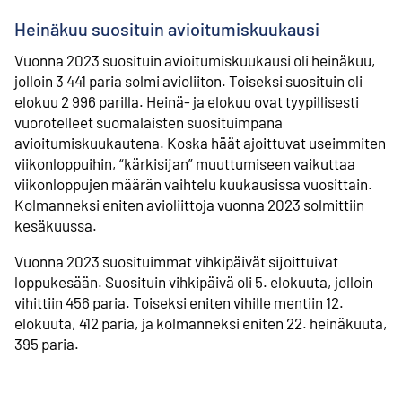
Heinäkuu suosituin avioitumiskuukausi
Vuonna 2023 suosituin avioitumiskuukausi oli heinäkuu,
jolloin 3 441 paria solmi avioliiton. Toiseksi suosituin oli
elokuu 2 996 parilla. Heinä- ja elokuu ovat tyypillisesti
vuorotelleet suomalaisten suosituimpana
avioitumiskuukautena. Koska häät ajoittuvat useimmiten
viikonloppuihin, “kärkisijan” muuttumiseen vaikuttaa
viikonloppujen määrän vaihtelu kuukausissa vuosittain.
Kolmanneksi eniten avioliittoja vuonna 2023 solmittiin
kesäkuussa.
Vuonna 2023 suosituimmat vihkipäivät sijoittuivat
loppukesään. Suosituin vihkipäivä oli 5. elokuuta, jolloin
vihittiin 456 paria. Toiseksi eniten vihille mentiin 12.
elokuuta, 412 paria, ja kolmanneksi eniten 22. heinäkuuta,
395 paria.