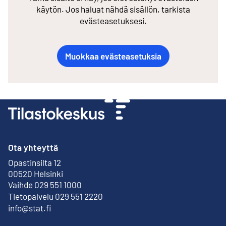
käytön. Jos haluat nähdä sisällön, tarkista
evästeasetuksesi.
Muokkaa evästeasetuksia
Ota yhteyttä
Opastinsilta 12
Ulkoinen linkki
00520 Helsinki
Vaihde 029 551 1000
Tietopalvelu 029 551 2220
info@stat.fi