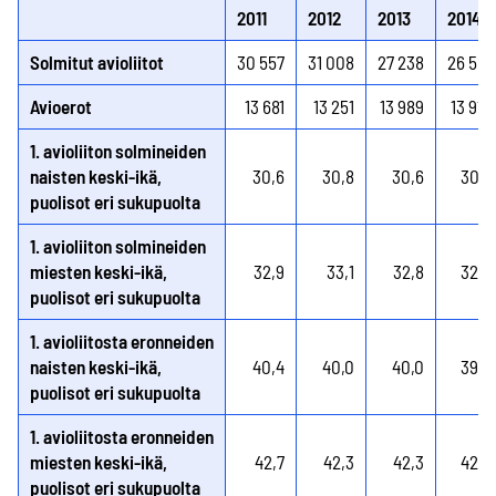
2011
2012
2013
2014
Solmitut avioliitot
30 557
31 008
27 238
26 551
Avioerot
13 681
13 251
13 989
13 915
1. avioliiton solmineiden
naisten keski-ikä,
30,6
30,8
30,6
30,7
puolisot eri sukupuolta
1. avioliiton solmineiden
miesten keski-ikä,
32,9
33,1
32,8
32,9
puolisot eri sukupuolta
1. avioliitosta eronneiden
naisten keski-ikä,
40,4
40,0
40,0
39,9
puolisot eri sukupuolta
1. avioliitosta eronneiden
miesten keski-ikä,
42,7
42,3
42,3
42,3
puolisot eri sukupuolta