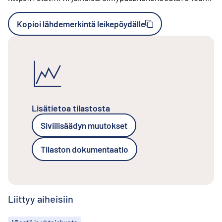
Kopioi lähdemerkintä leikepöydälle
Lisätietoa tilastosta
Siviilisäädyn muutokset
Tilaston dokumentaatio
Liittyy aiheisiin
Aiheet