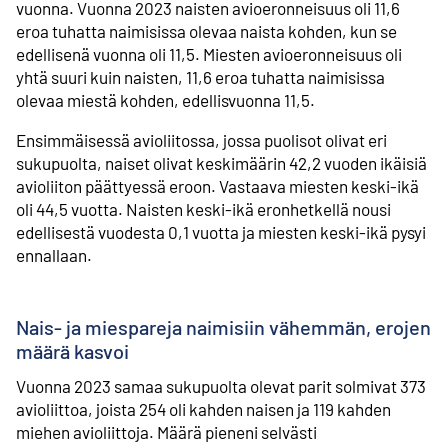
vuonna. Vuonna 2023 naisten avioeronneisuus oli 11,6
eroa tuhatta naimisissa olevaa naista kohden, kun se
edellisenä vuonna oli 11,5. Miesten avioeronneisuus oli
yhtä suuri kuin naisten, 11,6 eroa tuhatta naimisissa
olevaa miestä kohden, edellisvuonna 11,5.
Ensimmäisessä avioliitossa, jossa puolisot olivat eri
sukupuolta, naiset olivat keskimäärin 42,2 vuoden ikäisiä
avioliiton päättyessä eroon. Vastaava miesten keski-ikä
oli 44,5 vuotta. Naisten keski-ikä eronhetkellä nousi
edellisestä vuodesta 0,1 vuotta ja miesten keski-ikä pysyi
ennallaan.
Nais- ja miespareja naimisiin vähemmän, erojen
määrä kasvoi
Vuonna 2023 samaa sukupuolta olevat parit solmivat 373
avioliittoa, joista 254 oli kahden naisen ja 119 kahden
miehen avioliittoja. Määrä pieneni selvästi