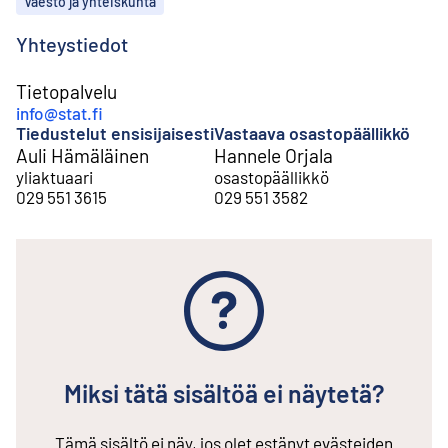
Väestö ja yhteiskunta
Yhteystiedot
Tietopalvelu
info@stat.fi
Tiedustelut ensisijaisesti
Vastaava osastopäällikkö
Auli Hämäläinen
Hannele Orjala
yliaktuaari
osastopäällikkö
029 551 3615
029 551 3582
Miksi tätä sisältöä ei näytetä?
Tämä sisältö ei näy, jos olet estänyt evästeiden