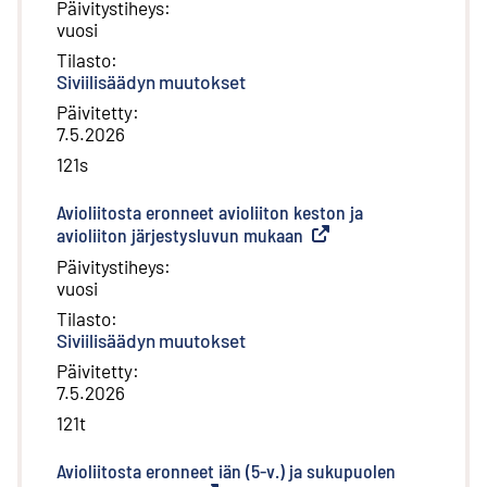
Päivitystiheys
:
vuosi
Tilasto
:
Siviilisäädyn muutokset
Päivitetty
:
7.5.2026
121s
Avioliitosta eronneet avioliiton keston ja
avioliiton järjestysluvun mukaan
(
Ulkoinen linkki
)
Päivitystiheys
:
vuosi
Tilasto
:
Siviilisäädyn muutokset
Päivitetty
:
7.5.2026
121t
Avioliitosta eronneet iän (5-v.) ja sukupuolen