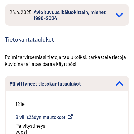
24.4.2025
Avioituvuus ikäluokittain, miehet
1990-2024
Tietokantataulukot
Poimi tarvitsemiasi tietoja taulukoiksi, tarkastele tietoja
kuvioina tai lataa dataa käyttöösi.
Päivittyneet tietokantataulukot
121e
Siviilisäädyn muutokset
(
Ulkoinen linkki
)
Päivitystiheys
:
vuosi