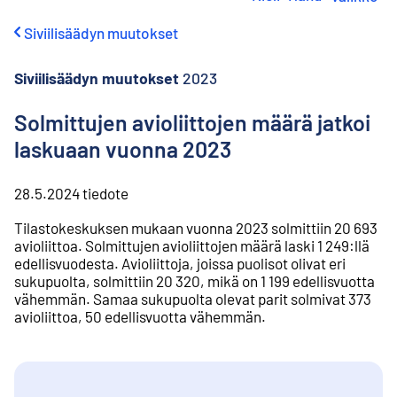
i
r
Siviilisäädyn muutokset
r
y
s
Siviilisäädyn muutokset
2023
i
s
Solmittujen avioliittojen määrä jatkoi
ä
laskuaan vuonna 2023
l
t
ö
28.5.2024
tiedote
ö
n
Tilastokeskuksen mukaan vuonna 2023 solmittiin 20 693
avioliittoa. Solmittujen avioliittojen määrä laski 1 249:llä
edellisvuodesta. Avioliittoja, joissa puolisot olivat eri
sukupuolta, solmittiin 20 320, mikä on 1 199 edellisvuotta
vähemmän. Samaa sukupuolta olevat parit solmivat 373
avioliittoa, 50 edellisvuotta vähemmän.