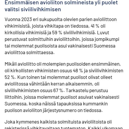
Ensimmäisen avioliiton solmineista yli puolet
valitsi siviilivihkimisen
Vuonna 2023 eri sukupuolta olevien parien avioliittoon
vihkimisistä, joista vihkitapa on tiedossa, 41 % oli
kirkollisia vihkimisiä ja 59 % siviilivihkimisiä. Luvut
perustuvat solmittuihin avioliittoihin, joissa jompikumpi
tai molemmat puolisoista asui vakinaisesti Suomessa
avioliittoa solmittaessa.
Mikäli avioliitto oli molempien puolisoiden ensimmäinen,
oli kirkollisten vihkimisten osuus 48 % ja siviilivihkimisten
52 %. Kun toinen tai molemmat puolisot olivat olleet
avioliitossa vähintään kerran aikaisemmin, oli
siviilivihkimisten osuus 67 %. Tarkastelu perustuu
liittoihin, joissa molemmat puolisot asuivat vakinaisesti
Suomessa, koska näissä tapauksissa kummankin
puolison avioliiton järjestysnumero on tiedossa.
Joka kymmenes kaikista solmituista avioliitoista oli
rekisterissä vihkitavaltaan tuntematon. Kaikki ulkomaan