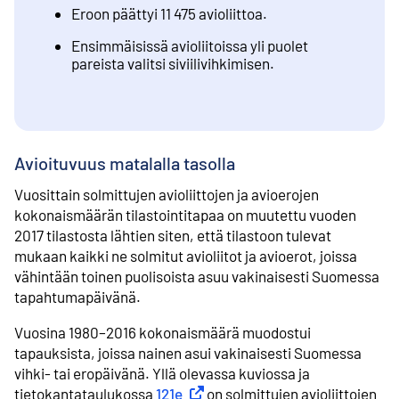
Eroon päättyi 11 475 avioliittoa.
Ensimmäisissä avioliitoissa yli puolet
pareista valitsi siviilivihkimisen.
Avioituvuus matalalla tasolla
Vuosittain solmittujen avioliittojen ja avioerojen
kokonaismäärän tilastointitapaa on muutettu vuoden
2017 tilastosta lähtien siten, että tilastoon tulevat
mukaan kaikki ne solmitut avioliitot ja avioerot, joissa
vähintään toinen puolisoista asuu vakinaisesti Suomessa
tapahtumapäivänä.
Vuosina 1980–2016 kokonaismäärä muodostui
tapauksista, joissa nainen asui vakinaisesti Suomessa
vihki- tai eropäivänä. Yllä olevassa kuviossa ja
tietokantataulukossa
121e
Ulkoinen linkki
on solmittujen avioliittojen