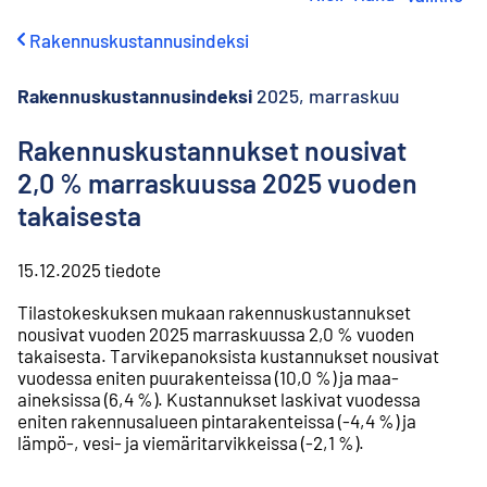
i
r
Rakennuskustannusindeksi
r
y
s
Rakennuskustannusindeksi
2025, marraskuu
i
s
Rakennuskustannukset nousivat
ä
2,0 % marraskuussa 2025 vuoden
l
t
takaisesta
ö
ö
n
15.12.2025
tiedote
Tilastokeskuksen mukaan rakennuskustannukset
nousivat vuoden 2025 marraskuussa 2,0 % vuoden
takaisesta. Tarvikepanoksista kustannukset nousivat
vuodessa eniten puurakenteissa (10,0 %) ja maa-
aineksissa (6,4 %). Kustannukset laskivat vuodessa
eniten rakennusalueen pintarakenteissa (-4,4 %) ja
lämpö-, vesi- ja viemäritarvikkeissa (-2,1 %).