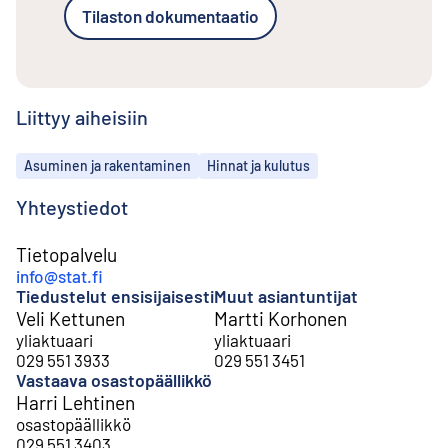
Tilaston dokumentaatio
Liittyy aiheisiin
Aiheet
Asuminen ja rakentaminen
Hinnat ja kulutus
Yhteystiedot
Tietopalvelu
info@stat.fi
Tiedustelut ensisijaisesti
Muut asiantuntijat
Veli Kettunen
Martti Korhonen
yliaktuaari
yliaktuaari
029 551 3933
029 551 3451
Vastaava osastopäällikkö
Harri Lehtinen
osastopäällikkö
029 551 3403