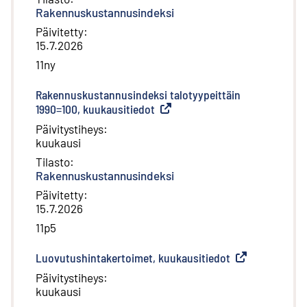
Rakennuskustannusindeksi
Päivitetty
:
15.7.2026
11ny
Rakennuskustannusindeksi talotyypeittäin
1990=100, kuukausitiedot
(
Ulkoinen linkki
)
Päivitystiheys
:
kuukausi
Tilasto
:
Rakennuskustannusindeksi
Päivitetty
:
15.7.2026
11p5
Luovutushintakertoimet, kuukausitiedot
(
Ulkoinen linkki
)
Päivitystiheys
:
kuukausi