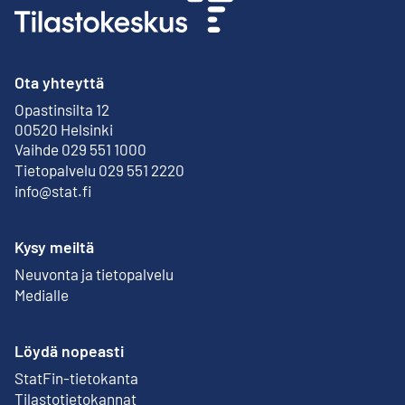
Ota yhteyttä
Opastinsilta 12
Ulkoinen linkki
00520 Helsinki
Vaihde 029 551 1000
Tietopalvelu 029 551 2220
info@stat.fi
Kysy meiltä
Neuvonta ja tietopalvelu
Medialle
Löydä nopeasti
StatFin-tietokanta
Ulkoinen linkki
Tilastotietokannat