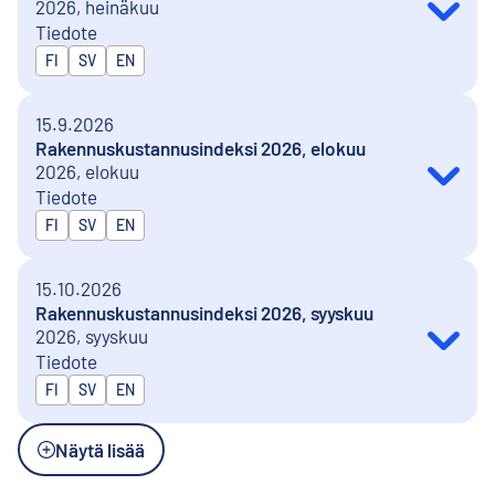
2026, heinäkuu
Tiedote
Julkaistaan kielillä
FI
SV
EN
15.9.2026
Rakennuskustannusindeksi 2026, elokuu
2026, elokuu
Tiedote
Julkaistaan kielillä
FI
SV
EN
15.10.2026
Rakennuskustannusindeksi 2026, syyskuu
2026, syyskuu
Tiedote
Julkaistaan kielillä
FI
SV
EN
Näytä lisää