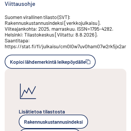
Viittausohje
Suomen virallinen tilasto (SVT)
:
Rakennuskustannusindeksi
[
verkkojulkaisu
].
Viiteajankohta
:
2025, marraskuu
.
ISSN=
1795-4282
.
Helsinki
:
Tilastokeskus
[
Viitattu
:
8.8.2026
].
Saantitapa
:
https://stat.fi/fi/julkaisu/cm0l0w7uv0ham07w2rk5jx2ar
Kopioi lähdemerkintä leikepöydälle
Lisätietoa tilastosta
Rakennuskustannusindeksi