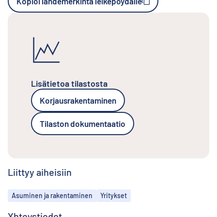
Kopioi lähdemerkintä leikepöydälle
Lisätietoa tilastosta
Korjausrakentaminen
Tilaston dokumentaatio
Liittyy aiheisiin
Aiheet
Asuminen ja rakentaminen
Yritykset
Yhteystiedot