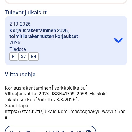
Tulevat julkaisut
2.10.2026
Korjausrakentaminen 2025,
toimitilarakennusten korjaukset
2025
Tiedote
Julkaistaan kielillä
FI
SV
EN
Viittausohje
Korjausrakentaminen
[
verkkojulkaisu
].
Viiteajankohta
:
2024
.
ISSN=
1799-2958
.
Helsinki
:
Tilastokeskus
[
Viitattu
:
8.8.2026
].
Saantitapa
:
https://stat.fi/fi/julkaisu/cm0masbcgaa8y07w2y0fl5hd
8