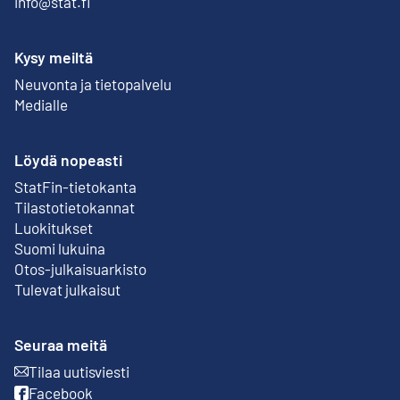
info@stat.fi
Kysy meiltä
Neuvonta ja tietopalvelu
Medialle
Löydä nopeasti
StatFin-tietokanta
Ulkoinen linkki
Tilastotietokannat
Luokitukset
Suomi lukuina
Otos-julkaisuarkisto
Ulkoinen linkki
Tulevat julkaisut
Seuraa meitä
Tilaa uutisviesti
Ulkoinen linkki
Facebook