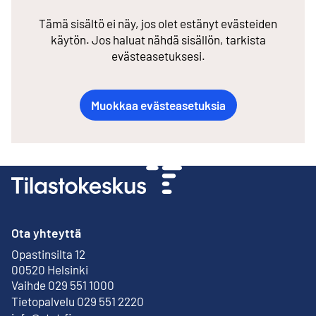
Tämä sisältö ei näy, jos olet estänyt evästeiden
käytön. Jos haluat nähdä sisällön, tarkista
evästeasetuksesi.
Muokkaa evästeasetuksia
Ota yhteyttä
Opastinsilta 12
Ulkoinen linkki
00520 Helsinki
Vaihde 029 551 1000
Tietopalvelu 029 551 2220