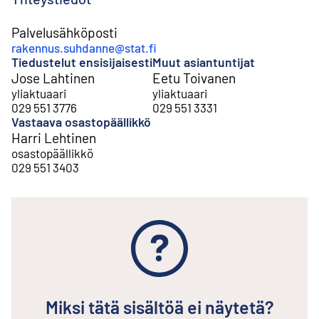
Palvelusähköposti
rakennus.suhdanne@stat.fi
Tiedustelut ensisijaisesti
Muut asiantuntijat
Jose Lahtinen
Eetu Toivanen
yliaktuaari
yliaktuaari
029 551 3776
029 551 3331
Vastaava osastopäällikkö
Harri Lehtinen
osastopäällikkö
029 551 3403
Miksi tätä sisältöä ei näytetä?