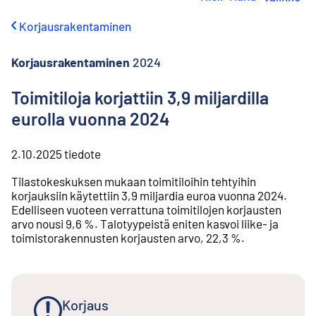
i
r
Korjausrakentaminen
r
y
s
Korjausrakentaminen
2024
i
s
Toimitiloja korjattiin 3,9 miljardilla
ä
eurolla vuonna 2024
l
t
ö
2.10.2025
tiedote
ö
n
Tilastokeskuksen mukaan toimitiloihin tehtyihin
korjauksiin käytettiin 3,9 miljardia euroa vuonna 2024.
Edelliseen vuoteen verrattuna toimitilojen korjausten
arvo nousi 9,6 %. Talotyypeistä eniten kasvoi liike- ja
toimistorakennusten korjausten arvo, 22,3 %.
Korjaus