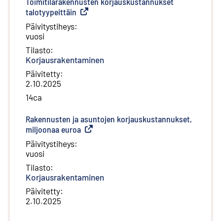
Toimitilarakennusten korjauskustannukset
talotyypeittäin
(
Ulkoinen linkki
)
Päivitystiheys
:
vuosi
Tilasto
:
Korjausrakentaminen
Päivitetty
:
2.10.2025
14ca
Rakennusten ja asuntojen korjauskustannukset,
miljoonaa euroa
(
Ulkoinen linkki
)
Päivitystiheys
:
vuosi
Tilasto
:
Korjausrakentaminen
Päivitetty
:
2.10.2025