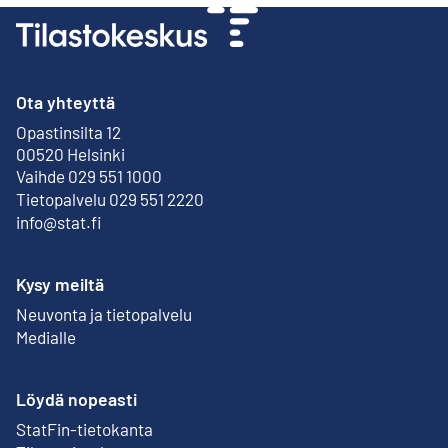
Ota yhteyttä
Opastinsilta 12
Ulkoinen linkki
00520 Helsinki
Vaihde 029 551 1000
Tietopalvelu 029 551 2220
info@stat.fi
Kysy meiltä
Neuvonta ja tietopalvelu
Medialle
Löydä nopeasti
StatFin-tietokanta
Ulkoinen linkki