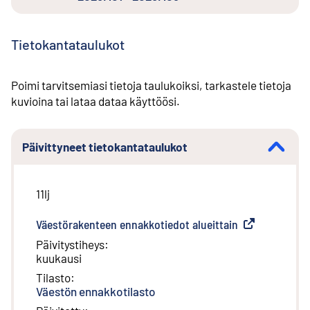
Tietokantataulukot
Poimi tarvitsemiasi tietoja taulukoiksi, tarkastele tietoja
kuvioina tai lataa dataa käyttöösi.
Päivittyneet tietokantataulukot
11lj
Väestörakenteen ennakkotiedot alueittain
(
Ulkoinen linkk
Päivitystiheys
:
kuukausi
Tilasto
:
Väestön ennakkotilasto