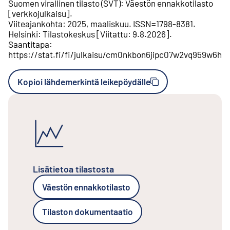
Suomen virallinen tilasto (SVT)
:
Väestön ennakkotilasto
[
verkkojulkaisu
].
Viiteajankohta
:
2025, maaliskuu
.
ISSN=
1798-8381
.
Helsinki
:
Tilastokeskus
[
Viitattu
:
9.8.2026
].
Saantitapa
:
https://stat.fi/fi/julkaisu/cm0nkbon6jipc07w2vq959w6h
Kopioi lähdemerkintä leikepöydälle
Lisätietoa tilastosta
Väestön ennakkotilasto
Tilaston dokumentaatio