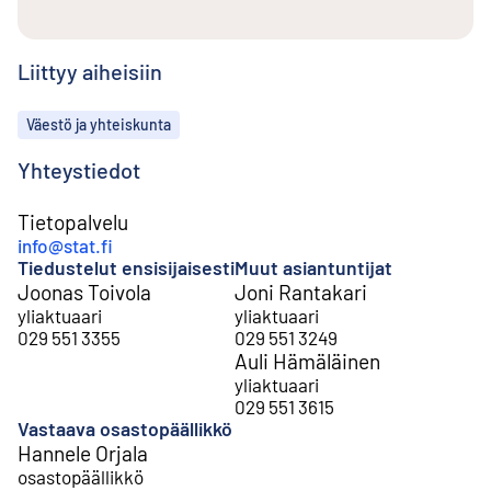
Liittyy aiheisiin
Aiheet
Väestö ja yhteiskunta
Yhteystiedot
Tietopalvelu
info@stat.fi
Tiedustelut ensisijaisesti
Muut asiantuntijat
Joonas Toivola
Joni Rantakari
yliaktuaari
yliaktuaari
029 551 3355
029 551 3249
Auli Hämäläinen
yliaktuaari
029 551 3615
Vastaava osastopäällikkö
Hannele Orjala
osastopäällikkö