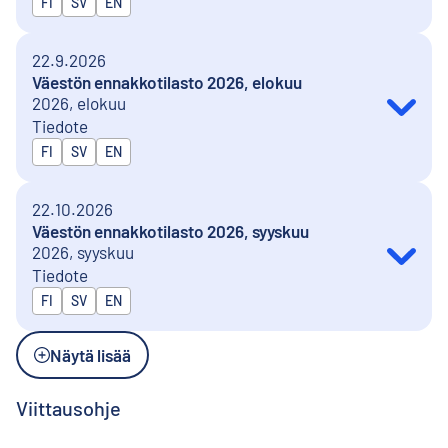
Julkaistaan kielillä
FI
SV
EN
22.9.2026
Väestön ennakkotilasto 2026, elokuu
2026, elokuu
Tiedote
Julkaistaan kielillä
FI
SV
EN
22.10.2026
Väestön ennakkotilasto 2026, syyskuu
2026, syyskuu
Tiedote
Julkaistaan kielillä
FI
SV
EN
Näytä lisää
Viittausohje