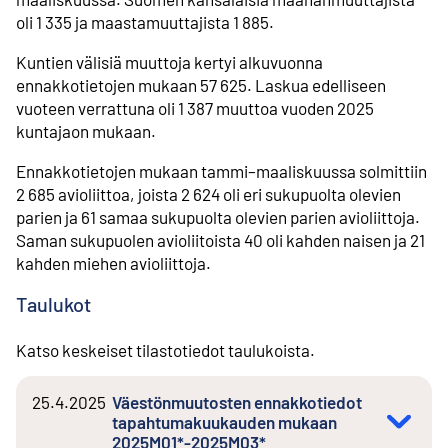
oli 1 335 ja maastamuuttajista 1 885.
Kuntien välisiä muuttoja kertyi alkuvuonna
ennakkotietojen mukaan 57 625. Laskua edelliseen
vuoteen verrattuna oli 1 387 muuttoa vuoden 2025
kuntajaon mukaan.
Ennakkotietojen mukaan tammi–maaliskuussa solmittiin
2 685 avioliittoa, joista 2 624 oli eri sukupuolta olevien
parien ja 61 samaa sukupuolta olevien parien avioliittoja.
Saman sukupuolen avioliitoista 40 oli kahden naisen ja 21
kahden miehen avioliittoja.
Taulukot
Katso keskeiset tilastotiedot taulukoista.
25.4.2025
Väestönmuutosten ennakkotiedot
tapahtumakuukauden mukaan
2025M01*-2025M03*