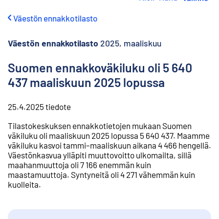
i
r
Väestön ennakkotilasto
r
y
s
Väestön ennakkotilasto
2025, maaliskuu
i
s
Suomen ennakkoväkiluku oli 5 640
ä
437 maaliskuun 2025 lopussa
l
t
ö
25.4.2025
tiedote
ö
n
Tilastokeskuksen ennakkotietojen mukaan Suomen
väkiluku oli maaliskuun 2025 lopussa 5 640 437. Maamme
väkiluku kasvoi tammi–maaliskuun aikana 4 466 hengellä.
Väestönkasvua ylläpiti muuttovoitto ulkomailta, sillä
maahanmuuttoja oli 7 166 enemmän kuin
maastamuuttoja. Syntyneitä oli 4 271 vähemmän kuin
kuolleita.