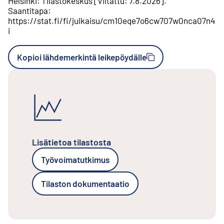
Helsinki
:
Tilastokeskus
[
Viitattu
:
7.8.2026
].
Saantitapa
:
https://stat.fi/fi/julkaisu/cm10eqe7o6cw707w0nca07n4
i
Kopioi lähdemerkintä leikepöydälle
Lisätietoa tilastosta
Työvoimatutkimus
Tilaston dokumentaatio