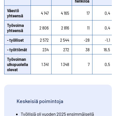
henkilöä
Väestö
4 147
4 165
17
0,4
yhteensä
Työvoima
2 806
2 816
11
0,4
yhteensä
- työlliset
2 572
2 544
-28
-1,1
- työttömät
234
272
38
16,5
Työvoiman
ulkopuolella
1 341
1 348
7
0,5
olevat
Keskeisiä poimintoja
Työllisiä oli vuoden 2025 ensimmäisellä