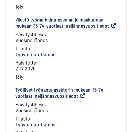
13lx
Väestö työmarkkina-aseman ja maakunnan
mukaan, 15-74-vuotiaat, neljännesvuositiedot
(
Ulkoinen l
Päivitystiheys
:
Vuosineljännes
Tilasto
:
Työvoimatutkimus
Päivitetty
:
21.7.2026
13ly
Työlliset työnantajasektorin mukaan, 15-74-
vuotiaat, neljännesvuositiedot
(
Ulkoinen linkki
)
Päivitystiheys
:
Vuosineljännes
Tilasto
:
Työvoimatutkimus