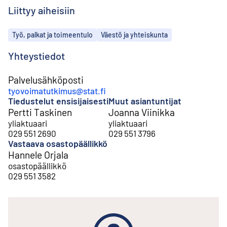
Liittyy aiheisiin
Aiheet
Työ, palkat ja toimeentulo
Väestö ja yhteiskunta
Yhteystiedot
Palvelusähköposti
tyovoimatutkimus@stat.fi
Tiedustelut ensisijaisesti
Muut asiantuntijat
Pertti Taskinen
Joanna Viinikka
yliaktuaari
yliaktuaari
029 551 2690
029 551 3796
Vastaava osastopäällikkö
Hannele Orjala
osastopäällikkö
029 551 3582