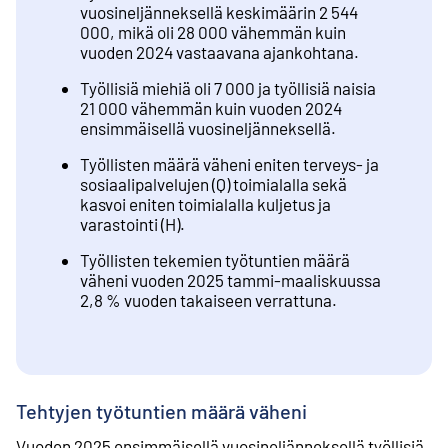
vuosineljänneksellä keskimäärin 2 544
000, mikä oli 28 000 vähemmän kuin
vuoden 2024 vastaavana ajankohtana.
Työllisiä miehiä oli 7 000 ja työllisiä naisia
21 000 vähemmän kuin vuoden 2024
ensimmäisellä vuosineljänneksellä.
Työllisten määrä väheni eniten terveys- ja
sosiaalipalvelujen (Q) toimialalla sekä
kasvoi eniten toimialalla kuljetus ja
varastointi (H).
Työllisten tekemien työtuntien määrä
väheni vuoden 2025 tammi-maaliskuussa
2,8 % vuoden takaiseen verrattuna.
Tehtyjen työtuntien määrä väheni
Vuoden 2025 ensimmäisellä vuosineljänneksellä työllisiä