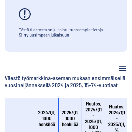
Tästä tilastosta on julkaistu tuoreempia tietoja.
Siirry uusimpaan julkaisuun.
Va
Väestö työmarkkina-aseman mukaan ensimmäisellä
vuosineljänneksellä 2024 ja 2025, 15–74-vuotiaat
Muutos,
Muutos,
2024/Q1
2024/Q1,
2025/Q1,
2024/Q1
-
1000
1000
-
2025/Q1,
henkilöä
henkilöä
2025/Q1,
1000
%