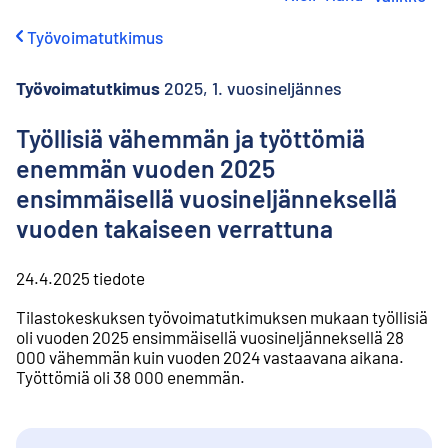
i
r
Työvoimatutkimus
r
y
s
Työvoimatutkimus
2025, 1. vuosineljännes
i
s
Työllisiä vähemmän ja työttömiä
ä
enemmän vuoden 2025
l
t
ensimmäisellä vuosineljänneksellä
ö
vuoden takaiseen verrattuna
ö
n
24.4.2025
tiedote
Tilastokeskuksen työvoimatutkimuksen mukaan työllisiä
oli vuoden 2025 ensimmäisellä vuosineljänneksellä 28
000 vähemmän kuin vuoden 2024 vastaavana aikana.
Työttömiä oli 38 000 enemmän.