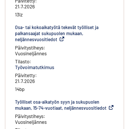
Päivitetty
:
21.7.2026
13lz
Osa- tai kokoaikatyötä tekevät työlliset ja
palkansaajat sukupuolen mukaan,
neljännesvuositiedot
(
Ulkoinen linkki
)
Päivitystiheys
:
Vuosineljännes
Tilasto
:
Työvoimatutkimus
Päivitetty
:
21.7.2026
14bp
Työlliset osa-aikatyön syyn ja sukupuolen
mukaan, 15-74-vuotiaat, neljännesvuositiedot
(
Ulkoinen l
Päivitystiheys
:
Vuosineljännes