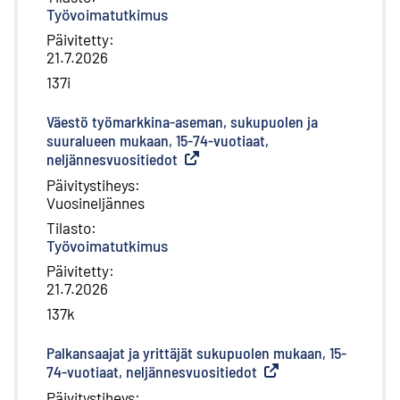
Työvoimatutkimus
Päivitetty
:
21.7.2026
137i
Väestö työmarkkina-aseman, sukupuolen ja
suuralueen mukaan, 15-74-vuotiaat,
neljännesvuositiedot
(
Ulkoinen linkki
)
Päivitystiheys
:
Vuosineljännes
Tilasto
:
Työvoimatutkimus
Päivitetty
:
21.7.2026
137k
Palkansaajat ja yrittäjät sukupuolen mukaan, 15-
74-vuotiaat, neljännesvuositiedot
(
Ulkoinen linkki
)
Päivitystiheys
: