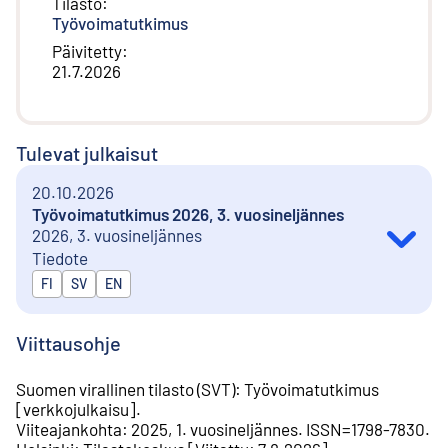
Tilasto
:
Työvoimatutkimus
Päivitetty
:
21.7.2026
Tulevat julkaisut
20.10.2026
Työvoimatutkimus 2026, 3. vuosineljännes
2026, 3. vuosineljännes
Tiedote
Julkaistaan kielillä
FI
SV
EN
Viittausohje
Suomen virallinen tilasto (SVT)
:
Työvoimatutkimus
[
verkkojulkaisu
].
Viiteajankohta
:
2025, 1. vuosineljännes
.
ISSN=
1798-7830
.