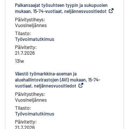
Palkansaajat työsuhteen tyypin ja sukupuolen
mukaan, 15-74-vuotiaat, neljännesvuositiedot
(
Ulkoinen l
Päivitystiheys
:
Vuosineljännes
Tilasto
:
Työvoimatutkimus
Päivitetty
:
21.7.2026
13lw
Väestö työmarkkina-aseman ja
aluehallintovirastojen (AVI) mukaan, 15-74-
vuotiaat, neljännesvuositiedot
(
Ulkoinen linkki
)
Päivitystiheys
:
Vuosineljännes
Tilasto
:
Työvoimatutkimus
Päivitetty
:
21.7.2026