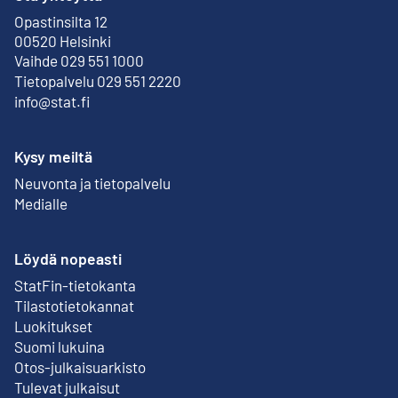
Opastinsilta 12
Ulkoinen linkki
00520 Helsinki
Vaihde 029 551 1000
Tietopalvelu 029 551 2220
info@stat.fi
Kysy meiltä
Neuvonta ja tietopalvelu
Medialle
Löydä nopeasti
StatFin-tietokanta
Ulkoinen linkki
Tilastotietokannat
Luokitukset
Suomi lukuina
Otos-julkaisuarkisto
Ulkoinen linkki
Tulevat julkaisut