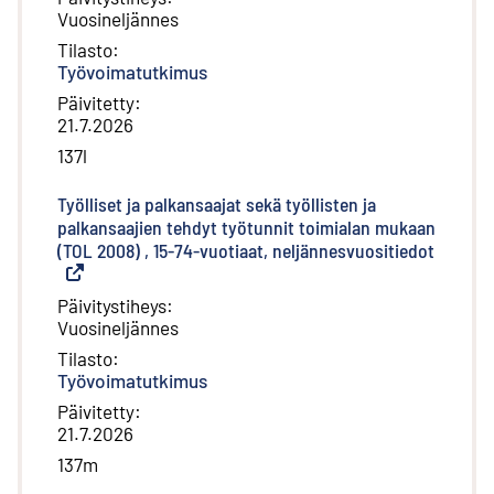
Vuosineljännes
Tilasto
:
Työvoimatutkimus
Päivitetty
:
21.7.2026
137l
Työlliset ja palkansaajat sekä työllisten ja
palkansaajien tehdyt työtunnit toimialan mukaan
(TOL 2008) , 15-74-vuotiaat, neljännesvuositiedot
(
Ulkoine
Päivitystiheys
:
Vuosineljännes
Tilasto
:
Työvoimatutkimus
Päivitetty
:
21.7.2026
137m