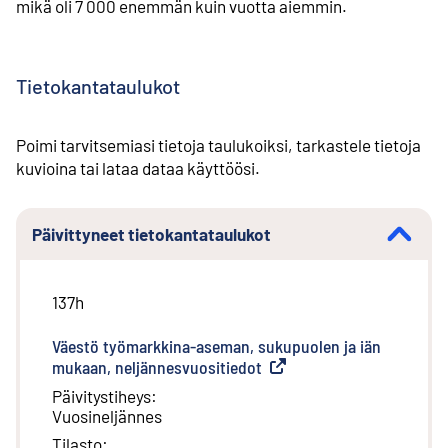
mikä oli 7 000 enemmän kuin vuotta aiemmin.
Tietokantataulukot
Poimi tarvitsemiasi tietoja taulukoiksi, tarkastele tietoja
kuvioina tai lataa dataa käyttöösi.
Päivittyneet tietokantataulukot
137h
Väestö työmarkkina-aseman, sukupuolen ja iän
mukaan, neljännesvuositiedot
(
Ulkoinen linkki
)
Päivitystiheys
:
Vuosineljännes
Tilasto
: