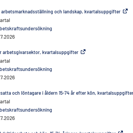
er arbetsmarknadsställning och landskap, kvartalsuppgifter
(
Exter
artal
betskraftsundersökning
.7.2026
er arbetsgivarsektor, kvartalsuppgifter
(
Extern länk
)
artal
betskraftsundersökning
.7.2026
satta och löntagare i åldern 15-74 år efter kön, kvartalsuppgifte
artal
betskraftsundersökning
.7.2026