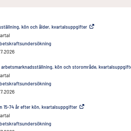
tällning, kön och ålder, kvartalsuppgifter
(
Extern länk
)
artal
betskraftsundersökning
.7.2026
er arbetsmarknadsställning, kön och storområde, kvartalsuppgift
artal
betskraftsundersökning
.7.2026
n 15-74 år efter kön, kvartalsuppgifter
(
Extern länk
)
artal
betskraftsundersökning