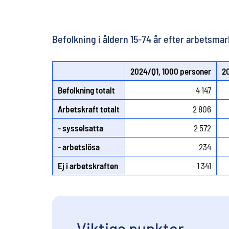
Befolkning i åldern 15-74 år efter arbetsma
2024/Q1, 1000 personer
2
Befolkning totalt
4 147
Arbetskraft totalt
2 806
- sysselsatta
2 572
- arbetslösa
234
Ej i arbetskraften
1 341
Viktiga punkter