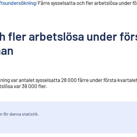
ftsundersökning
/
Färre sysselsatta och fler arbetslösa under f
h fler arbetslösa under för
nan
ing var antalet sysselsatta 28 000 färre under första kvartale
slösa var 38 000 fler.
 för denna statistik.