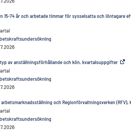
.7.2026
rn 15-74 år och arbetade timmar för sysselsatta och löntagare e
artal
betskraftsundersökning
.7.2026
r typ av anställningsförhållande och kön, kvartalsuppgifter
(
Exter
artal
betskraftsundersökning
.7.2026
er arbetsmarknadsställning och Regionförvaltningsverken (RFV), 
artal
betskraftsundersökning
.7.2026