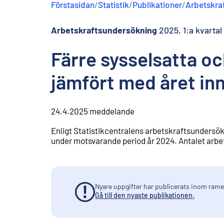
Förstasidan
/
Statistik
/
Publikationer
/
Arbetskra
n
e
h
Arbetskraftsundersökning
2025, 1:a kvartal
å
l
Färre sysselsatta oc
l
jämfört med året in
24.4.2025
meddelande
Enligt Statistikcentralens arbetskraftsundersökn
under motsvarande period år 2024. Antalet arbet
Nyare uppgifter har publicerats inom ramen
Gå till den nyaste publikationen.