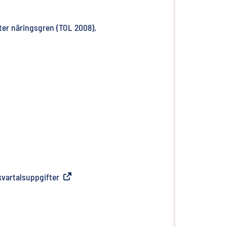
fter näringsgren (TOL 2008),
n länk
)
kvartalsuppgifter
(
Extern länk
)