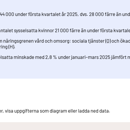
544 000 under första kvartalet år 2025, dvs. 28 000 färre än u
ntalet sysselsatta kvinnor 21 000 färre än under första kvartal
m näringsgrenen vård och omsorg: sociala tjänster (Q) och ök
ing (H).
elsatta minskade med 2,8 % under januari–mars 2025 jämfört m
er, visa uppgifterna som diagram eller ladda ned data.