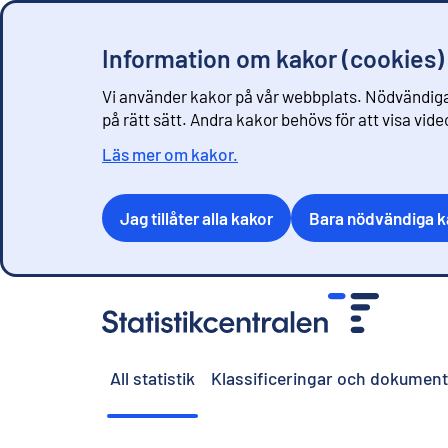
Information om kakor (cookies)
Vi använder kakor på vår webbplats. Nödvändiga
på rätt sätt. Andra kakor behövs för att visa vid
Läs mer om kakor.
Jag tillåter alla kakor
Bara nödvändiga k
G
å
t
i
All statistik
Klassificeringar och dokument
l
l
i
n