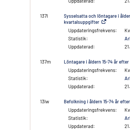
Uppdaterad
:
21
Sysselsatta och löntagare i ålde
137l
kvartalsuppgifter
(
Extern länk
)
Uppdateringsfrekvens
:
Kv
Statistik
:
Ar
Uppdaterad
:
21
Löntagare i åldern 15-74 år efte
137m
Uppdateringsfrekvens
:
Kv
Statistik
:
Ar
Uppdaterad
:
21
Befolkning i åldern 15-74 år eft
13lw
Uppdateringsfrekvens
:
Kv
Statistik
:
Ar
Uppdaterad
:
21