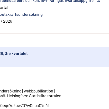
l deltidsarbete och kön, 15-74-åringar, kvartalsuppgifter
(
Extern 
artal
betskraftsundersökning
.7.2026
, 3:e kvartalet
g
undersökning
[
webbpublikation
].
849
.
Helsingfors
:
Statistikcentralen
/cm10eqe7o6cw707w0nca07n4i