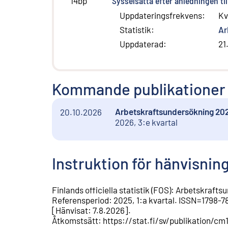
Sysselsatta efter anledningen til
14bp
Uppdateringsfrekvens
:
Kv
Statistik
:
Ar
Uppdaterad
:
21
Kommande publikationer
Arbetskraftsundersökning 2026
20.10.2026
2026, 3:e kvartal
Instruktion för hänvisnin
Finlands officiella statistik (FOS)
:
Arbetskrafts
Referensperiod
:
2025, 1:a kvartal
.
ISSN=
1798-7
[
Hänvisat
:
7.8.2026
].
Åtkomstsätt
:
https://stat.fi/sv/publikation