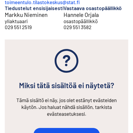
toimeentulo.tilastokeskus@stat.fi
Tiedustelut ensisijaisesti
Vastaava osastopäällikkö
Markku Nieminen
Hannele Orjala
yliaktuaari
osastopäällikkö
029 551 2519
029 551 3582
Miksi tätä sisältöä ei näytetä?
Tämä sisältö ei näy, jos olet estänyt evästeiden
käytön. Jos haluat nähdä sisällön, tarkista
evästeasetuksesi.