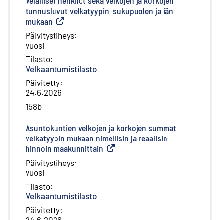
Velalliset henkilöt sekä velkojen ja korkojen
tunnusluvut velkatyypin, sukupuolen ja iän
mukaan
(
Ulkoinen linkki
)
Päivitystiheys
:
vuosi
Tilasto
:
Velkaantumistilasto
Päivitetty
:
24.6.2026
158b
Asuntokuntien velkojen ja korkojen summat
velkatyypin mukaan nimellisin ja reaalisin
hinnoin maakunnittain
(
Ulkoinen linkki
)
Päivitystiheys
:
vuosi
Tilasto
:
Velkaantumistilasto
Päivitetty
:
24.6.2026