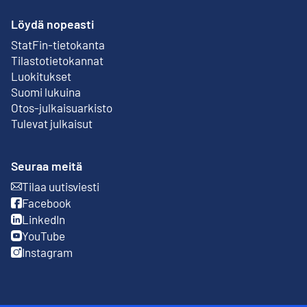
Löydä nopeasti
StatFin-tietokanta
Ulkoinen linkki
Tilastotietokannat
Luokitukset
Suomi lukuina
Otos-julkaisuarkisto
Ulkoinen linkki
Tulevat julkaisut
Seuraa meitä
Tilaa uutisviesti
Ulkoinen linkki
Facebook
Ulkoinen linkki
LinkedIn
Ulkoinen linkki
YouTube
Ulkoinen linkki
Instagram
Ulkoinen linkki