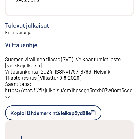
Tulevat julkaisut
Ei julkaisuja
Viittausohje
Suomen virallinen tilasto (SVT)
:
Velkaantumistilasto
[
verkkojulkaisu
].
Viiteajankohta
:
2024
.
ISSN=
1797-8793
.
Helsinki
:
Tilastokeskus
[
Viitattu
:
9.8.2026
].
Saantitapa
:
https://stat.fi/fi/julkaisu/cm1hcsqgn5mxb07w0om3ccq
vv
Kopioi lähdemerkintä leikepöydälle