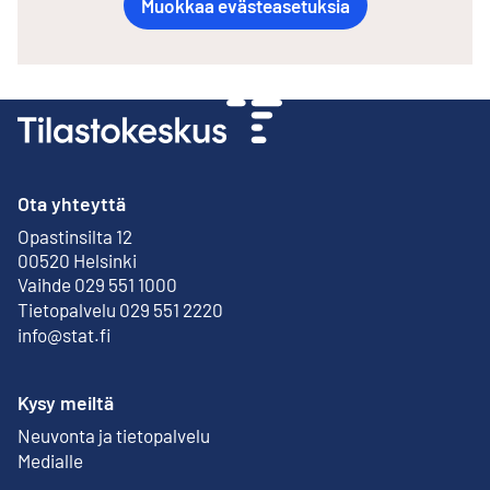
Muokkaa evästeasetuksia
Ota yhteyttä
Opastinsilta 12
Ulkoinen linkki
00520 Helsinki
Vaihde 029 551 1000
Tietopalvelu 029 551 2220
info@stat.fi
Kysy meiltä
Neuvonta ja tietopalvelu
Medialle