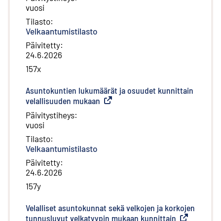
vuosi
Tilasto
:
Velkaantumistilasto
Päivitetty
:
24.6.2026
157x
Asuntokuntien lukumäärät ja osuudet kunnittain
velallisuuden mukaan
(
Ulkoinen linkki
)
Päivitystiheys
:
vuosi
Tilasto
:
Velkaantumistilasto
Päivitetty
:
24.6.2026
157y
Velalliset asuntokunnat sekä velkojen ja korkojen
tunnusluvut velkatyypin mukaan kunnittain
(
Ulkoinen lin