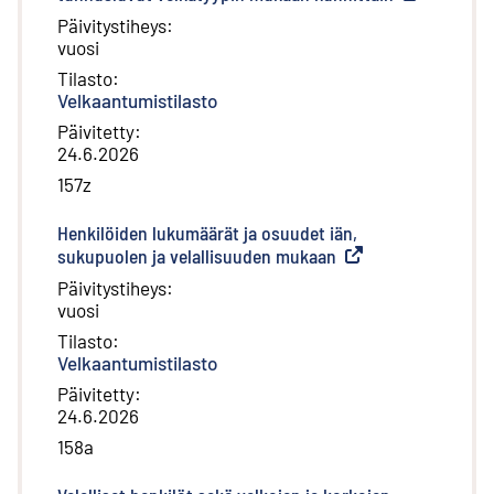
Päivitystiheys
:
vuosi
Tilasto
:
Velkaantumistilasto
Päivitetty
:
24.6.2026
157z
Henkilöiden lukumäärät ja osuudet iän,
sukupuolen ja velallisuuden mukaan
(
Ulkoinen linkki
)
Päivitystiheys
:
vuosi
Tilasto
:
Velkaantumistilasto
Päivitetty
:
24.6.2026
158a