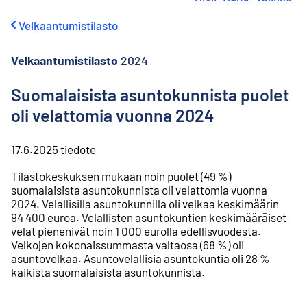
i
r
Velkaantumistilasto
r
y
s
Velkaantumistilasto
2024
i
s
Suomalaisista asuntokunnista puolet
ä
oli velattomia vuonna 2024
l
t
ö
17.6.2025
tiedote
ö
n
Tilastokeskuksen mukaan noin puolet (49 %)
suomalaisista asuntokunnista oli velattomia vuonna
2024. Velallisilla asuntokunnilla oli velkaa keskimäärin
94 400 euroa. Velallisten asuntokuntien keskimääräiset
velat pienenivät noin 1 000 eurolla edellisvuodesta.
Velkojen kokonaissummasta valtaosa (68 %) oli
asuntovelkaa. Asuntovelallisia asuntokuntia oli 28 %
kaikista suomalaisista asuntokunnista.