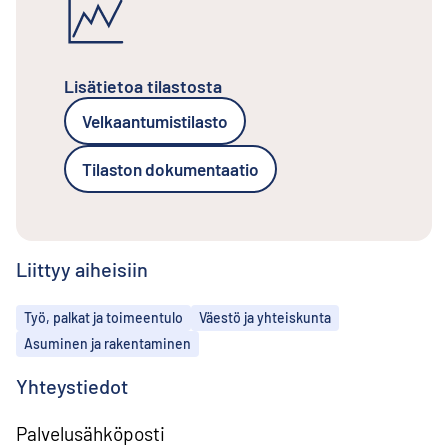
Lisätietoa tilastosta
Velkaantumistilasto
Tilaston dokumentaatio
Liittyy aiheisiin
Aiheet
Työ, palkat ja toimeentulo
Väestö ja yhteiskunta
Asuminen ja rakentaminen
Yhteystiedot
Palvelusähköposti