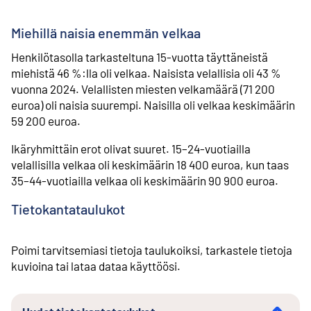
Miehillä naisia enemmän velkaa
Henkilötasolla tarkasteltuna 15-vuotta täyttäneistä
miehistä 46 %:lla oli velkaa. Naisista velallisia oli 43 %
vuonna 2024. Velallisten miesten velkamäärä (71 200
euroa) oli naisia suurempi. Naisilla oli velkaa keskimäärin
59 200 euroa.
Ikäryhmittäin erot olivat suuret. 15–24-vuotiailla
velallisilla velkaa oli keskimäärin 18 400 euroa, kun taas
35–44-vuotiailla velkaa oli keskimäärin 90 900 euroa.
Tietokantataulukot
Poimi tarvitsemiasi tietoja taulukoiksi, tarkastele tietoja
kuvioina tai lataa dataa käyttöösi.