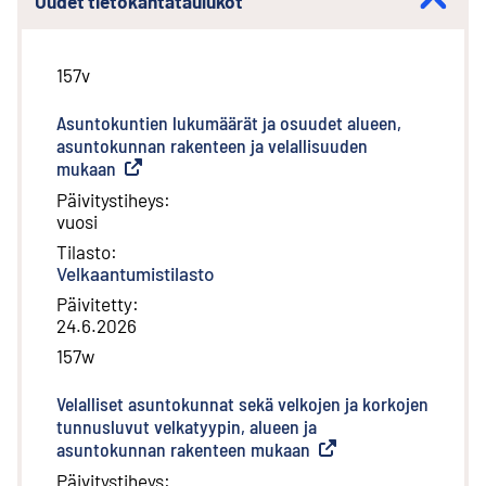
Uudet tietokantataulukot
157v
Asuntokuntien lukumäärät ja osuudet alueen,
asuntokunnan rakenteen ja velallisuuden
mukaan
(
Ulkoinen linkki
)
Päivitystiheys
:
vuosi
Tilasto
:
Velkaantumistilasto
Päivitetty
:
24.6.2026
157w
Velalliset asuntokunnat sekä velkojen ja korkojen
tunnusluvut velkatyypin, alueen ja
asuntokunnan rakenteen mukaan
(
Ulkoinen linkki
)
Päivitystiheys
: