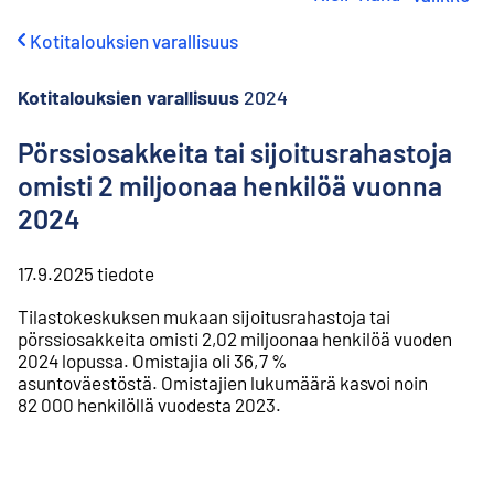
i
r
Kotitalouksien varallisuus
r
y
s
Kotitalouksien varallisuus
2024
i
s
Pörssiosakkeita tai sijoitusrahastoja
ä
omisti 2 miljoonaa henkilöä vuonna
l
t
2024
ö
ö
n
17.9.2025
tiedote
Tilastokeskuksen mukaan sijoitusrahastoja tai
pörssiosakkeita omisti 2,02 miljoonaa henkilöä vuoden
2024 lopussa. Omistajia oli 36,7 %
asuntoväestöstä. Omistajien lukumäärä kasvoi noin
82 000 henkilöllä vuodesta 2023.