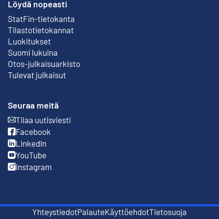
Löydä nopeasti
StatFin-tietokanta
Ulkoinen linkki
Tilastotietokannat
Luokitukset
Suomi lukuina
Otos-julkaisuarkisto
Ulkoinen linkki
Tulevat julkaisut
Seuraa meitä
Tilaa uutisviesti
Ulkoinen linkki
Facebook
Ulkoinen linkki
LinkedIn
Ulkoinen linkki
YouTube
Ulkoinen linkki
Instagram
Ulkoinen linkki
Yhteystiedot
Palaute
Käyttöehdot
Tietosuoja
Ulkoinen linkki
Ulkoinen linkki