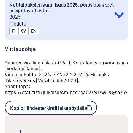
Kotitalouksien varallisuus 2025, pörssiosakkeet
ja sijoitusrahastot
2025
Tiedote
Julkaistaan kielillä
FI
SV
EN
Viittausohje
Suomen virallinen tilasto (SVT)
:
Kotitalouksien varallisuus
[
verkkojulkaisu
].
Viiteajankohta
:
2024
.
ISSN=
2242-3214
.
Helsinki
:
Tilastokeskus
[
Viitattu
:
6.8.2026
].
Saantitapa
:
https://stat.fi/fi/julkaisu/cm1hec3qa5v7e07w078ysh762
Kopioi lähdemerkintä leikepöydälle