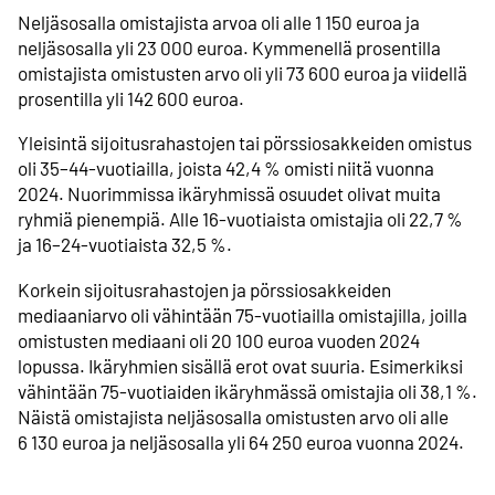
Neljäsosalla omistajista arvoa oli alle 1 150 euroa ja
neljäsosalla yli 23 000 euroa. Kymmenellä prosentilla
omistajista omistusten arvo oli yli 73 600 euroa ja viidellä
prosentilla yli 142 600 euroa.
Yleisintä sijoitusrahastojen tai pörssiosakkeiden omistus
oli 35–44-vuotiailla, joista 42,4 % omisti niitä vuonna
2024. Nuorimmissa ikäryhmissä osuudet olivat muita
ryhmiä pienempiä. Alle 16-vuotiaista omistajia oli 22,7 %
ja 16–24-vuotiaista 32,5 %.
Korkein sijoitusrahastojen ja pörssiosakkeiden
mediaaniarvo oli vähintään 75-vuotiailla omistajilla, joilla
omistusten mediaani oli 20 100 euroa vuoden 2024
lopussa. Ikäryhmien sisällä erot ovat suuria. Esimerkiksi
vähintään 75-vuotiaiden ikäryhmässä omistajia oli 38,1 %.
Näistä omistajista neljäsosalla omistusten arvo oli alle
6 130 euroa ja neljäsosalla yli 64 250 euroa vuonna 2024.