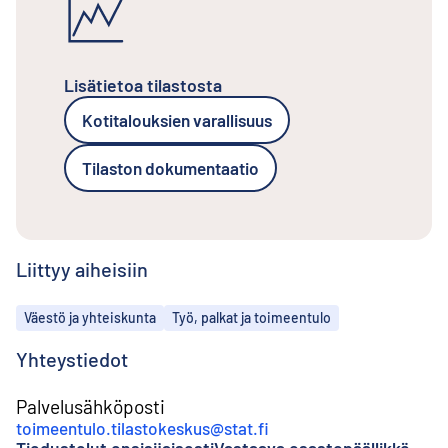
Lisätietoa tilastosta
Kotitalouksien varallisuus
Tilaston dokumentaatio
Liittyy aiheisiin
Aiheet
Väestö ja yhteiskunta
Työ, palkat ja toimeentulo
Yhteystiedot
Palvelusähköposti
toimeentulo.tilastokeskus@stat.fi