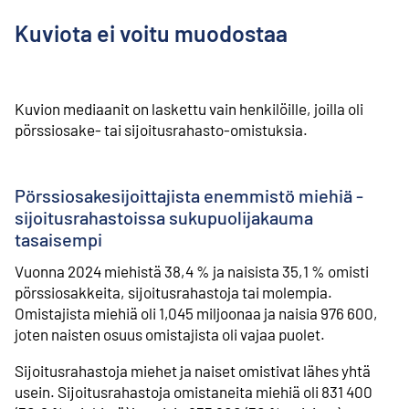
Kuviota ei voitu muodostaa
Kuvion mediaanit on laskettu vain henkilöille, joilla oli
pörssiosake- tai sijoitusrahasto-omistuksia.
Pörssiosakesijoittajista enemmistö miehiä -
sijoitusrahastoissa sukupuolijakauma
tasaisempi
Vuonna 2024 miehistä 38,4 % ja naisista 35,1 % omisti
pörssiosakkeita, sijoitusrahastoja tai molempia.
Omistajista miehiä oli 1,045 miljoonaa ja naisia 976 600,
joten naisten osuus omistajista oli vajaa puolet.
Sijoitusrahastoja miehet ja naiset omistivat lähes yhtä
usein. Sijoitusrahastoja omistaneita miehiä oli 831 400