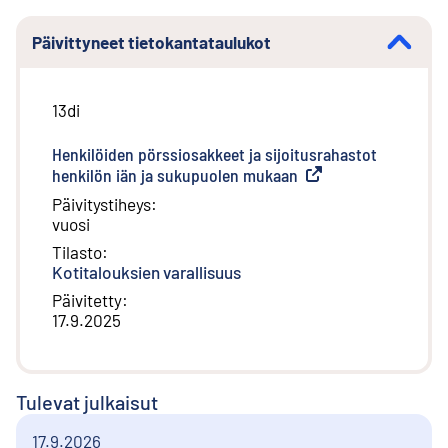
Päivittyneet tietokantataulukot
13di
Henkilöiden pörssiosakkeet ja sijoitusrahastot
henkilön iän ja sukupuolen mukaan
(
Ulkoinen linkki
)
Päivitystiheys
:
vuosi
Tilasto
:
Kotitalouksien varallisuus
Päivitetty
:
17.9.2025
Tulevat julkaisut
17.9.2026