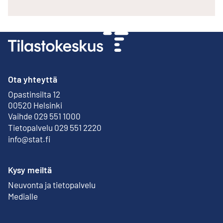
Ota yhteyttä
Opastinsilta 12
Ulkoinen linkki
00520 Helsinki
Vaihde 029 551 1000
Tietopalvelu 029 551 2220
info@stat.fi
Kysy meiltä
Neuvonta ja tietopalvelu
Medialle