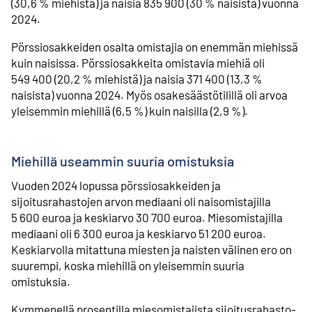
(30,6 % miehistä) ja naisia 835 900 (30 % naisista) vuonna
2024.
Pörssiosakkeiden osalta omistajia on enemmän miehissä
kuin naisissa. Pörssiosakkeita omistavia miehiä oli
549 400 (20,2 % miehistä) ja naisia 371 400 (13,3 %
naisista) vuonna 2024. Myös osakesäästötilillä oli arvoa
yleisemmin miehillä (6,5 %) kuin naisilla (2,9 %).
Miehillä useammin suuria omistuksia
Vuoden 2024 lopussa pörssiosakkeiden ja
sijoitusrahastojen arvon mediaani oli naisomistajilla
5 600 euroa ja keskiarvo 30 700 euroa. Miesomistajilla
mediaani oli 6 300 euroa ja keskiarvo 51 200 euroa.
Keskiarvolla mitattuna miesten ja naisten välinen ero on
suurempi, koska miehillä on yleisemmin suuria
omistuksia.
Kymmenellä prosentilla miesomistajista sijoitusrahasto-