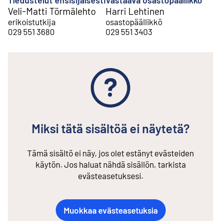
Tiedustelut ensisijaisesti
Vastaava osastopäällikkö
Veli-Matti Törmälehto
Harri Lehtinen
erikoistutkija
osastopäällikkö
029 551 3680
029 551 3403
Miksi tätä sisältöä ei näytetä?
Tämä sisältö ei näy, jos olet estänyt evästeiden
käytön. Jos haluat nähdä sisällön, tarkista
evästeasetuksesi.
Muokkaa evästeasetuksia