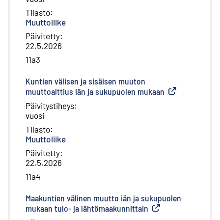
Tilasto
:
Muuttoliike
Päivitetty
:
22.5.2026
11a3
Kuntien välisen ja sisäisen muuton
muuttoalttius iän ja sukupuolen mukaan
(
Ulkoinen linkki
)
Päivitystiheys
:
vuosi
Tilasto
:
Muuttoliike
Päivitetty
:
22.5.2026
11a4
Maakuntien välinen muutto iän ja sukupuolen
mukaan tulo- ja lähtömaakunnittain
(
Ulkoinen linkki
)