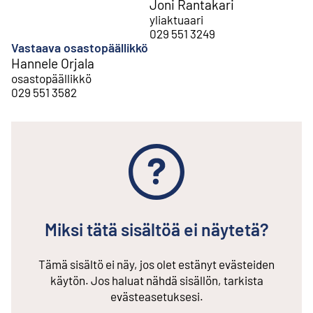
Joni Rantakari
yliaktuaari
029 551 3249
Vastaava osastopäällikkö
Hannele Orjala
osastopäällikkö
029 551 3582
Miksi tätä sisältöä ei näytetä?
Tämä sisältö ei näy, jos olet estänyt evästeiden
käytön. Jos haluat nähdä sisällön, tarkista
evästeasetuksesi.