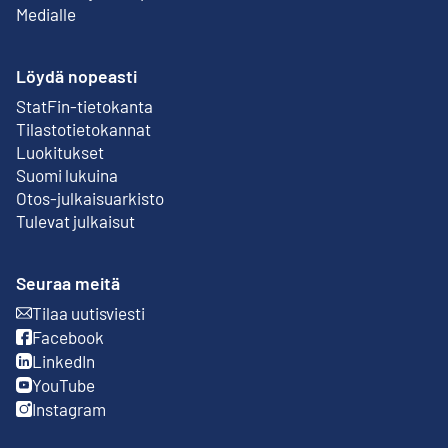
Medialle
Löydä nopeasti
StatFin-tietokanta
Ulkoinen linkki
Tilastotietokannat
Luokitukset
Suomi lukuina
Otos-julkaisuarkisto
Ulkoinen linkki
Tulevat julkaisut
Seuraa meitä
Tilaa uutisviesti
Ulkoinen linkki
Facebook
Ulkoinen linkki
LinkedIn
Ulkoinen linkki
YouTube
Ulkoinen linkki
Instagram
Ulkoinen linkki