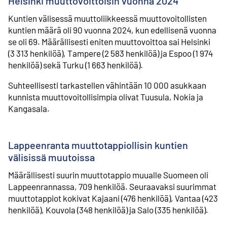
Helsinki muuttovoittoisin vuonna 2024
Kuntien välisessä muuttoliikkeessä muuttovoitollisten
kuntien määrä oli 90 vuonna 2024, kun edellisenä vuonna
se oli 69. Määrällisesti eniten muuttovoittoa sai Helsinki
(3 313 henkilöä), Tampere (2 583 henkilöä) ja Espoo (1 974
henkilöä) sekä Turku (1 663 henkilöä).
Suhteellisesti tarkastellen vähintään 10 000 asukkaan
kunnista muuttovoitollisimpia olivat Tuusula, Nokia ja
Kangasala.
Lappeenranta muuttotappiollisin kuntien
välisissä muutoissa
Määrällisesti suurin muuttotappio muualle Suomeen oli
Lappeenrannassa, 709 henkilöä. Seuraavaksi suurimmat
muuttotappiot kokivat Kajaani (476 henkilöä), Vantaa (423
henkilöä), Kouvola (348 henkilöä) ja Salo (335 henkilöä).