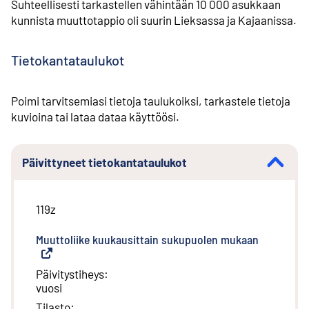
Suhteellisesti tarkastellen vähintään 10 000 asukkaan
kunnista muuttotappio oli suurin Lieksassa ja Kajaanissa.
Tietokantataulukot
Poimi tarvitsemiasi tietoja taulukoiksi, tarkastele tietoja
kuvioina tai lataa dataa käyttöösi.
Päivittyneet tietokantataulukot
119z
Muuttoliike kuukausittain sukupuolen mukaan
(
Ulkoinen l
Päivitystiheys
:
vuosi
Tilasto
: