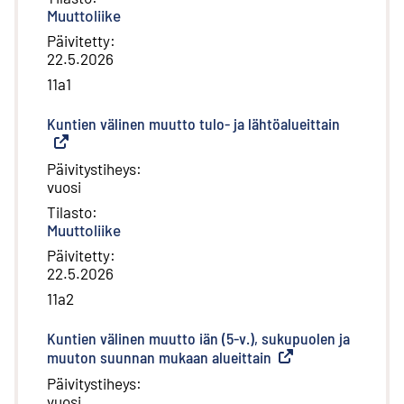
Muuttoliike
Päivitetty
:
22.5.2026
11a1
Kuntien välinen muutto tulo- ja lähtöalueittain
(
Ulkoinen 
Päivitystiheys
:
vuosi
Tilasto
:
Muuttoliike
Päivitetty
:
22.5.2026
11a2
Kuntien välinen muutto iän (5-v.), sukupuolen ja
muuton suunnan mukaan alueittain
(
Ulkoinen linkki
)
Päivitystiheys
:
vuosi