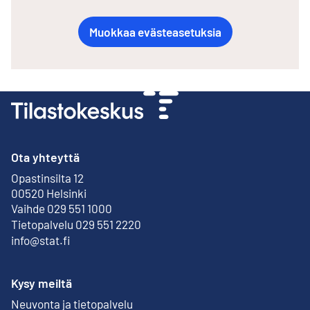
Muokkaa evästeasetuksia
Ota yhteyttä
Opastinsilta 12
Ulkoinen linkki
00520 Helsinki
Vaihde 029 551 1000
Tietopalvelu 029 551 2220
info@stat.fi
Kysy meiltä
Neuvonta ja tietopalvelu