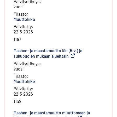
Päivitystiheys
:
vuosi
Tilasto
:
Muuttoliike
Päivitetty
:
22.5.2026
11a7
Maahan- ja maastamuutto iän (5-v.) ja
sukupuolen mukaan alueittain
(
Ulkoinen linkki
)
Päivitystiheys
:
vuosi
Tilasto
:
Muuttoliike
Päivitetty
:
22.5.2026
11a9
Maahan- ja maastamuutto muuttomaan ja