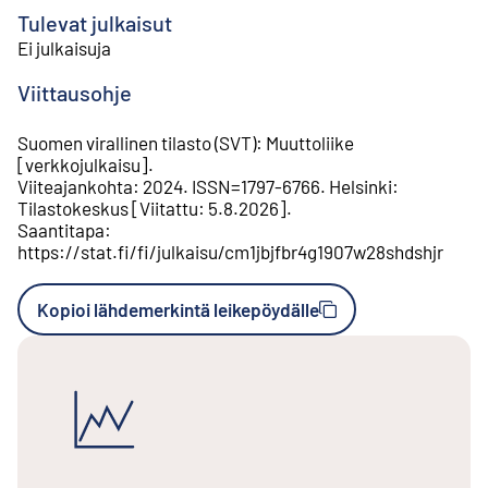
Tulevat julkaisut
Ei julkaisuja
Viittausohje
Suomen virallinen tilasto (SVT)
:
Muuttoliike
[
verkkojulkaisu
].
Viiteajankohta
:
2024
.
ISSN=
1797-6766
.
Helsinki
:
Tilastokeskus
[
Viitattu
:
5.8.2026
].
Saantitapa
:
https://stat.fi/fi/julkaisu/cm1jbjfbr4g1907w28shdshjr
Kopioi lähdemerkintä leikepöydälle