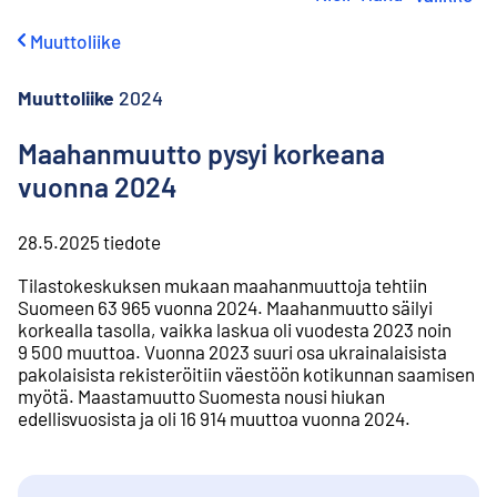
i
r
Muuttoliike
r
y
s
Muuttoliike
2024
i
s
Maahanmuutto pysyi korkeana
ä
vuonna 2024
l
t
ö
28.5.2025
tiedote
ö
n
Tilastokeskuksen mukaan maahanmuuttoja tehtiin
Suomeen 63 965 vuonna 2024. Maahanmuutto säilyi
korkealla tasolla, vaikka laskua oli vuodesta 2023 noin
9 500 muuttoa. Vuonna 2023 suuri osa ukrainalaisista
pakolaisista rekisteröitiin väestöön kotikunnan saamisen
myötä. Maastamuutto Suomesta nousi hiukan
edellisvuosista ja oli 16 914 muuttoa vuonna 2024.