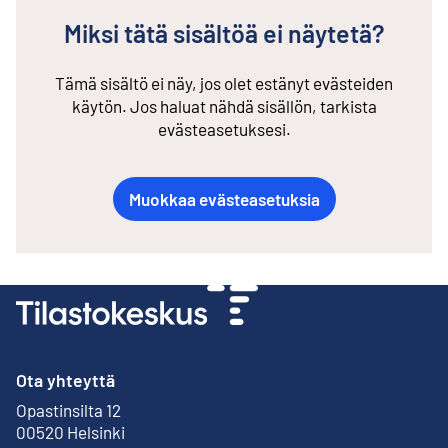
Miksi tätä sisältöä ei näytetä?
Tämä sisältö ei näy, jos olet estänyt evästeiden
käytön. Jos haluat nähdä sisällön, tarkista
evästeasetuksesi.
Muokkaa evästeasetuksia
Ota yhteyttä
Opastinsilta 12
Ulkoinen linkki
00520 Helsinki