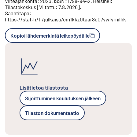
Viiteajankohta
:
2023
.
ISSN=
1798-9442
.
Helsinki
:
Tilastokeskus
[
Viitattu
:
7.8.2026
].
Saantitapa
:
https://stat.fi/fi/julkaisu/cm1kkz0taar8g07vwfyrnilhk
Kopioi lähdemerkintä leikepöydälle
Lisätietoa tilastosta
Sijoittuminen koulutuksen jälkeen
Tilaston dokumentaatio