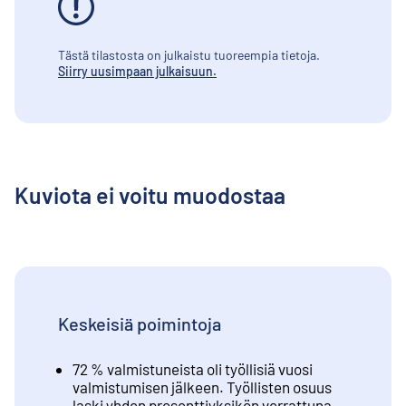
Tästä tilastosta on julkaistu tuoreempia tietoja.
Siirry uusimpaan julkaisuun.
Kuviota ei voitu muodostaa
Keskeisiä poimintoja
72 % valmistuneista oli työllisiä vuosi
valmistumisen jälkeen. Työllisten osuus
laski yhden prosenttiyksikön verrattuna