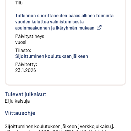
11lb
Tutkinnon suorittaneiden pääasiallinen toiminta
vuoden kuluttua valmistumisesta
asuinmaakunnan ja ikäryhmän mukaan
(
Ulkoinen linkki
)
Päivitystiheys
:
vuosi
Tilasto
:
Sijoittuminen koulutuksen jälkeen
Päivitetty
:
23.1.2026
Tulevat julkaisut
Ei julkaisuja
Viittausohje
Sijoittuminen koulutuksen jälkeen
[
verkkojulkaisu
].