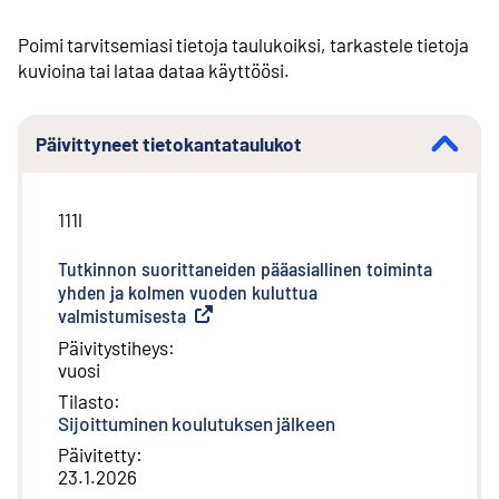
Poimi tarvitsemiasi tietoja taulukoiksi, tarkastele tietoja
kuvioina tai lataa dataa käyttöösi.
Päivittyneet tietokantataulukot
111l
Tutkinnon suorittaneiden pääasiallinen toiminta
yhden ja kolmen vuoden kuluttua
valmistumisesta
(
Ulkoinen linkki
)
Päivitystiheys
:
vuosi
Tilasto
:
Sijoittuminen koulutuksen jälkeen
Päivitetty
:
23.1.2026