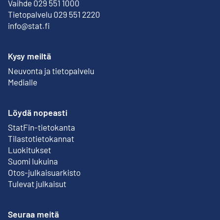
Vaihde 029 551 1000
Tietopalvelu 029 551 2220
info@stat.fi
Kysy meiltä
Neuvonta ja tietopalvelu
Medialle
Löydä nopeasti
StatFin-tietokanta
Ulkoinen linkki
Tilastotietokannat
Luokitukset
Suomi lukuina
Otos-julkaisuarkisto
Ulkoinen linkki
Tulevat julkaisut
Seuraa meitä