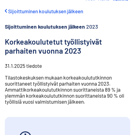
i
r
Sijoittuminen koulutuksen jälkeen
r
y
s
Sijoittuminen koulutuksen jälkeen
2023
i
s
Korkeakoulutetut työllistyivät
ä
parhaiten vuonna 2023
l
t
ö
31.1.2025
tiedote
ö
n
Tilastokeskuksen mukaan korkeakoulututkinnon
suorittaneet työllistyivät parhaiten vuonna 2023.
Ammattikorkeakoulututkinnon suorittaneista 89 % ja
ylemmän korkeakoulututkinnon suorittaneista 90 % oli
työllisiä vuosi valmistumisen jälkeen.