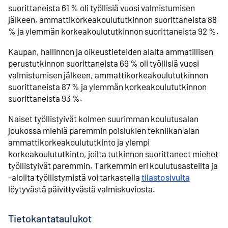
suorittaneista 61 % oli työllisiä vuosi valmistumisen
jälkeen, ammattikorkeakoulututkinnon suorittaneista 88
% ja ylemmän korkeakoulututkinnon suorittaneista 92 %.
Kaupan, hallinnon ja oikeustieteiden alalta ammatillisen
perustutkinnon suorittaneista 69 % oli työllisiä vuosi
valmistumisen jälkeen, ammattikorkeakoulututkinnon
suorittaneista 87 % ja ylemmän korkeakoulututkinnon
suorittaneista 93 %.
Naiset työllistyivät kolmen suurimman koulutusalan
joukossa miehiä paremmin poislukien tekniikan alan
ammattikorkeakoulututkinto ja ylempi
korkeakoulututkinto, joilta tutkinnon suorittaneet miehet
työllistyivät paremmin. Tarkemmin eri koulutusasteilta ja
-aloilta työllistymistä voi tarkastella
tilastosivulta
löytyvästä päivittyvästä valmiskuviosta.
Tietokantataulukot