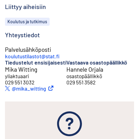
Liittyy aiheisiin
Aiheet
Koulutus ja tutkimus
Yhteystiedot
Palvelusähköposti
koulutustilastot@stat.fi
Tiedustelut ensisijaisesti
Vastaava osastopäällikkö
Mika Witting
Hannele Orjala
yliaktuaari
osastopäällikkö
029 551 3032
029 551 3582
Ulkoinen linkki
@mika_witting
Twitter