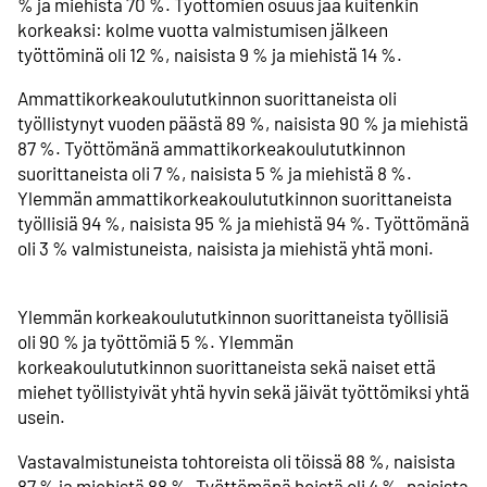
% ja miehistä 70 %. Työttömien osuus jää kuitenkin
korkeaksi: kolme vuotta valmistumisen jälkeen
työttöminä oli 12 %, naisista 9 % ja miehistä 14 %.
Ammattikorkeakoulututkinnon suorittaneista oli
työllistynyt vuoden päästä 89 %, naisista 90 % ja miehistä
87 %. Työttömänä ammattikorkeakoulututkinnon
suorittaneista oli 7 %, naisista 5 % ja miehistä 8 %.
Ylemmän ammattikorkeakoulututkinnon suorittaneista
työllisiä 94 %, naisista 95 % ja miehistä 94 %. Työttömänä
oli 3 % valmistuneista, naisista ja miehistä yhtä moni.
⁠Ylemmän korkeakoulututkinnon suorittaneista työllisiä
oli 90 % ja työttömiä 5 %. Ylemmän
korkeakoulututkinnon suorittaneista sekä naiset että
miehet työllistyivät yhtä hyvin sekä jäivät työttömiksi yhtä
usein.
Vastavalmistuneista tohtoreista oli töissä 88 %, naisista
87 % ja miehistä 88 %. Työttömänä heistä oli 4 %, naisista