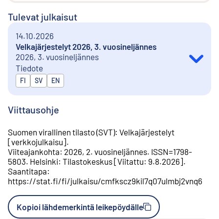
Tulevat julkaisut
14.10.2026
Velkajärjestelyt 2026, 3. vuosineljännes
2026, 3. vuosineljännes
Tiedote
Julkaistaan kielillä
FI
SV
EN
Viittausohje
Suomen virallinen tilasto (SVT)
:
Velkajärjestelyt
[
verkkojulkaisu
].
Viiteajankohta
:
2026, 2. vuosineljännes
.
ISSN=
1798-
5803
.
Helsinki
:
Tilastokeskus
[
Viitattu
:
9.8.2026
].
Saantitapa
:
https://stat.fi/fi/julkaisu/cmfkscz9kil7q07ulmbj2vnq6
Kopioi lähdemerkintä leikepöydälle