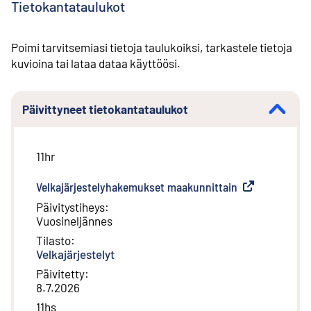
Tietokantataulukot
Poimi tarvitsemiasi tietoja taulukoiksi, tarkastele tietoja
kuvioina tai lataa dataa käyttöösi.
Päivittyneet tietokantataulukot
11hr
Velkajärjestelyhakemukset maakunnittain
(
Ulkoinen linkk
Päivitystiheys
:
Vuosineljännes
Tilasto
:
Velkajärjestelyt
Päivitetty
:
8.7.2026
11hs