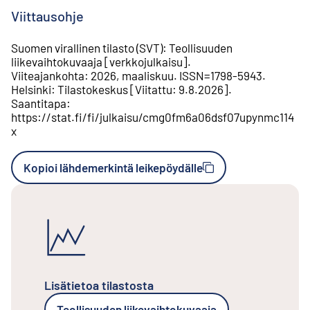
Viittausohje
Suomen virallinen tilasto (SVT)
:
Teollisuuden
liikevaihtokuvaaja
[
verkkojulkaisu
].
Viiteajankohta
:
2026, maaliskuu
.
ISSN=
1798-5943
.
Helsinki
:
Tilastokeskus
[
Viitattu
:
9.8.2026
].
Saantitapa
:
https://stat.fi/fi/julkaisu/cmg0fm6a06dsf07upynmc114
x
Kopioi lähdemerkintä leikepöydälle
Lisätietoa tilastosta
Teollisuuden liikevaihtokuvaaja