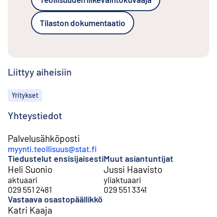
Tilaston dokumentaatio
Liittyy aiheisiin
Aiheet
Yritykset
Yhteystiedot
Palvelusähköposti
myynti.teollisuus@stat.fi
Tiedustelut ensisijaisesti
Muut asiantuntijat
Heli Suonio
Jussi Haavisto
aktuaari
yliaktuaari
029 551 2481
029 551 3341
Vastaava osastopäällikkö
Katri Kaaja