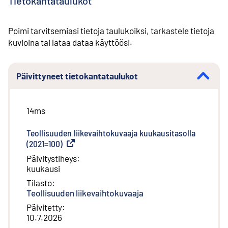
Tietokantataulukot
Poimi tarvitsemiasi tietoja taulukoiksi, tarkastele tietoja
kuvioina tai lataa dataa käyttöösi.
Päivittyneet tietokantataulukot
14ms
Teollisuuden liikevaihtokuvaaja kuukausitasolla
(2021=100)
(
Ulkoinen linkki
)
Päivitystiheys
:
kuukausi
Tilasto
:
Teollisuuden liikevaihtokuvaaja
Päivitetty
:
10.7.2026