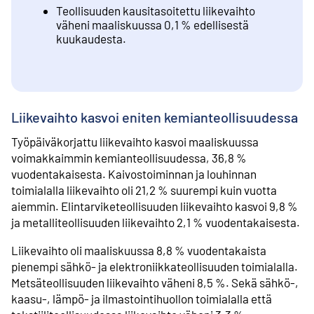
Teollisuuden kausitasoitettu liikevaihto
väheni maaliskuussa 0,1 % edellisestä
kuukaudesta.
Liikevaihto kasvoi eniten kemianteollisuudessa
Työpäiväkorjattu liikevaihto kasvoi maaliskuussa
voimakkaimmin kemianteollisuudessa, 36,8 %
vuodentakaisesta. Kaivostoiminnan ja louhinnan
toimialalla liikevaihto oli 21,2 % suurempi kuin vuotta
aiemmin. Elintarviketeollisuuden liikevaihto kasvoi 9,8 %
ja metalliteollisuuden liikevaihto 2,1 % vuodentakaisesta.
Liikevaihto oli maaliskuussa 8,8 % vuodentakaista
pienempi sähkö- ja elektroniikkateollisuuden toimialalla.
Metsäteollisuuden liikevaihto väheni 8,5 %. Sekä sähkö-,
kaasu-, lämpö- ja ilmastointihuollon toimialalla että