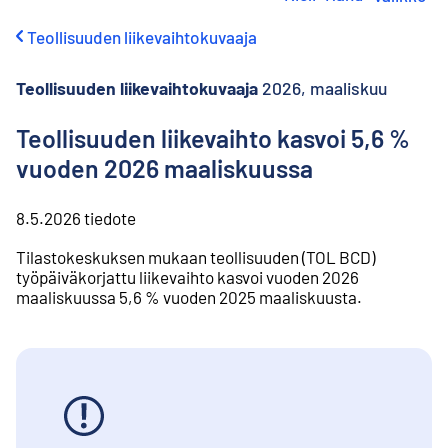
i
r
Teollisuuden liikevaihtokuvaaja
r
y
s
Teollisuuden liikevaihtokuvaaja
2026, maaliskuu
i
s
Teollisuuden liikevaihto kasvoi 5,6 %
ä
vuoden 2026 maaliskuussa
l
t
ö
8.5.2026
tiedote
ö
n
Tilastokeskuksen mukaan teollisuuden (TOL BCD)
työpäiväkorjattu liikevaihto kasvoi vuoden 2026
maaliskuussa 5,6 % vuoden 2025 maaliskuusta.