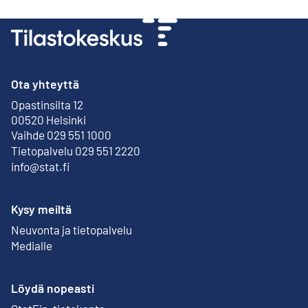
Ota yhteyttä
Opastinsilta 12
Ulkoinen linkki
00520 Helsinki
Vaihde 029 551 1000
Tietopalvelu 029 551 2220
info@stat.fi
Kysy meiltä
Neuvonta ja tietopalvelu
Medialle
Löydä nopeasti