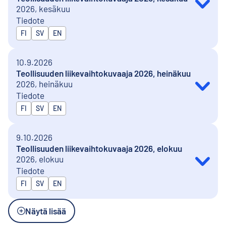
2026, kesäkuu
Tiedote
Julkaistaan kielillä
FI
SV
EN
10.9.2026
Teollisuuden liikevaihtokuvaaja 2026, heinäkuu
2026, heinäkuu
Tiedote
Julkaistaan kielillä
FI
SV
EN
9.10.2026
Teollisuuden liikevaihtokuvaaja 2026, elokuu
2026, elokuu
Tiedote
Julkaistaan kielillä
FI
SV
EN
Näytä lisää