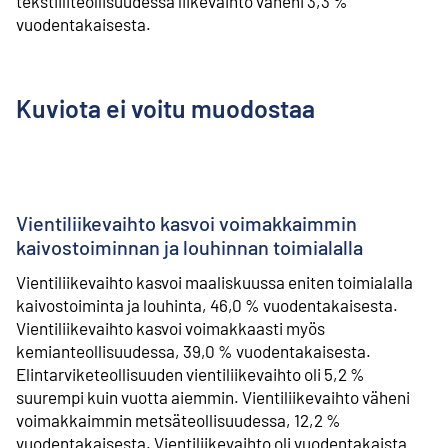
tekstiiliteollisuudessa liikevaihto väheni 3,3 %
vuodentakaisesta.
Kuviota ei voitu muodostaa
Vientiliikevaihto kasvoi voimakkaimmin
kaivostoiminnan ja louhinnan toimialalla
Vientiliikevaihto kasvoi maaliskuussa eniten toimialalla
kaivostoiminta ja louhinta, 46,0 % vuodentakaisesta.
Vientiliikevaihto kasvoi voimakkaasti myös
kemianteollisuudessa, 39,0 % vuodentakaisesta.
Elintarviketeollisuuden vientiliikevaihto oli 5,2 %
suurempi kuin vuotta aiemmin. Vientiliikevaihto väheni
voimakkaimmin metsäteollisuudessa, 12,2 %
vuodentakaisesta. Vientiliikevaihto oli vuodentakaista