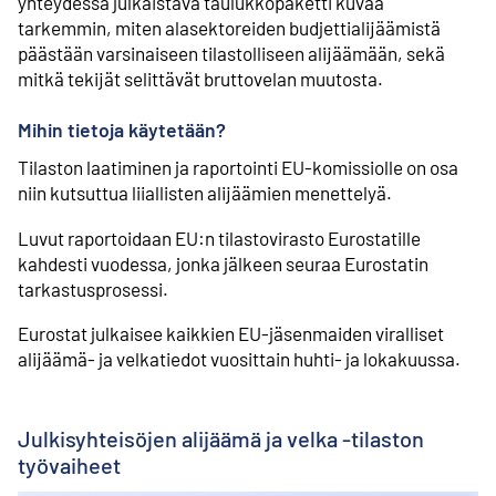
yhteydessä julkaistava taulukkopaketti kuvaa
tarkemmin, miten alasektoreiden budjettialijäämistä
päästään varsinaiseen tilastolliseen alijäämään, sekä
mitkä tekijät selittävät bruttovelan muutosta.
Mihin tietoja käytetään?
Tilaston laatiminen ja raportointi EU-komissiolle on osa
niin kutsuttua liiallisten alijäämien menettelyä.
Luvut raportoidaan EU:n tilastovirasto Eurostatille
kahdesti vuodessa, jonka jälkeen seuraa Eurostatin
tarkastusprosessi.
Eurostat julkaisee kaikkien EU-jäsenmaiden viralliset
alijäämä- ja velkatiedot vuosittain huhti- ja lokakuussa.
Julkisyhteisöjen alijäämä ja velka -tilaston
työvaiheet