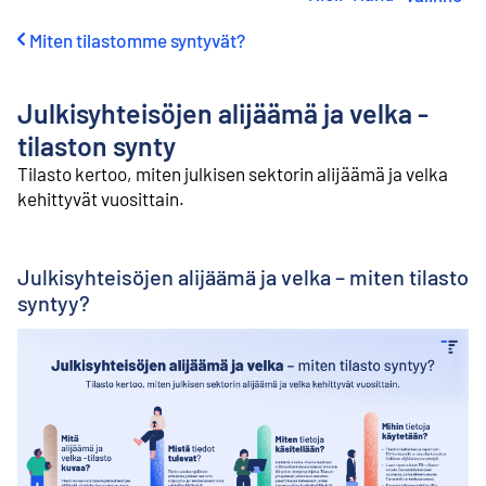
i
r
Miten tilastomme syntyvät?
r
y
s
Julkisyhteisöjen alijäämä ja velka -
i
s
tilaston synty
ä
Tilasto kertoo, miten julkisen sektorin alijäämä ja velka
l
kehittyvät vuosittain.
t
ö
ö
n
Julkisyhteisöjen alijäämä ja velka – miten tilasto
syntyy?