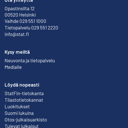
Opastinsilta 12
Ulkoinen linkki
00520 Helsinki
Vaihde 029 551 1000
Tietopalvelu 029 551 2220
info@stat.fi
Kysy meiltä
Neuvonta ja tietopalvelu
Medialle
Löydä nopeasti
StatFin-tietokanta
Ulkoinen linkki
Tilastotietokannat
Luokitukset
Suomi lukuina
Otos-julkaisuarkisto
Ulkoinen linkki
Tulevat julkaisut