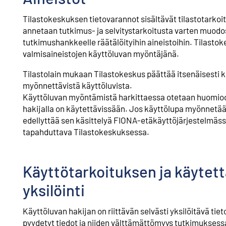
Tilastokeskuksen tietovarannot sisältävät tilastotarkoit
annetaan tutkimus- ja selvitystarkoitusta varten muodost
tutkimushankkeelle räätälöityihin aineistoihin. Tilastok
valmisaineistojen käyttöluvan myöntäjänä.
Tilastolain mukaan Tilastokeskus päättää itsenäisesti 
myönnettävistä käyttöluvista.
Käyttöluvan myöntämistä harkittaessa otetaan huomioo
hakijalla on käytettävissään. Jos käyttölupa myönnetää
edellyttää sen käsittelyä FIONA-etäkäyttöjärjestelmäss
tapahduttava Tilastokeskuksessa.
Käyttötarkoituksen ja käytett
yksilöinti
Käyttöluvan hakijan on riittävän selvästi yksilöitävä ti
pyydetyt tiedot ja niiden välttämättömyys tutkimuksessa