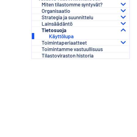
s
Miten tilastomme syntyvät?
ä
Organisaatio
l
Strategia ja suunnittelu
t
Lainsäädäntö
ö
Tietosuoja
ö
Käyttölupa
n
Toimintaperiaatteet
Toimintamme vastuullisuus
Tilastoviraston historia