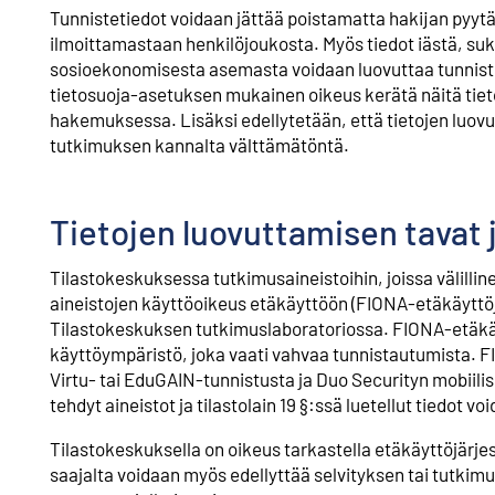
Tunnistetiedot voidaan jättää poistamatta hakijan pyyt
ilmoittamastaan henkilöjoukosta. Myös tiedot iästä, su
sosioekonomisesta asemasta voidaan luovuttaa tunnistet
tietosuoja-asetuksen mukainen oikeus kerätä näitä tieto
hakemuksessa. Lisäksi edellytetään, että tietojen luo
tutkimuksen kannalta välttämätöntä.
Tietojen luovuttamisen tavat 
Tilastokeskuksessa tutkimusaineistoihin, joissa välilli
aineistojen käyttöoikeus etäkäyttöön (FIONA-etäkäyttöjä
Tilastokeskuksen tutkimuslaboratoriossa. FIONA-etäkäyt
käyttöympäristö, joka vaati vahvaa tunnistautumista. F
Virtu- tai EduGAIN-tunnistusta ja Duo Securityn mobiil
tehdyt aineistot ja tilastolain 19 §:ssä luetellut tiedot v
Tilastokeskuksella on oikeus tarkastella etäkäyttöjärjes
saajalta voidaan myös edellyttää selvityksen tai tutkim