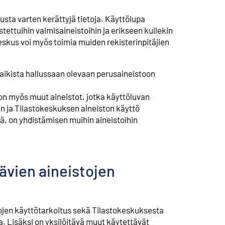
usta varten kerättyjä tietoja. Käyttölupa
ettuihin valmisaineistoihin ja erikseen kullekin
eskus voi myös toimia muiden rekisterinpitäjien
kaikista hallussaan olevaan perusaineistoon
n myös muut aineistot, jotka käyttöluvan
n ja Tilastokeskuksen aineiston käyttö
ä, on yhdistämisen muihin aineistoihin
ävien aineistojen
etojen käyttötarkoitus sekä Tilastokeskuksesta
. Lisäksi on yksilöitävä muut käytettävät