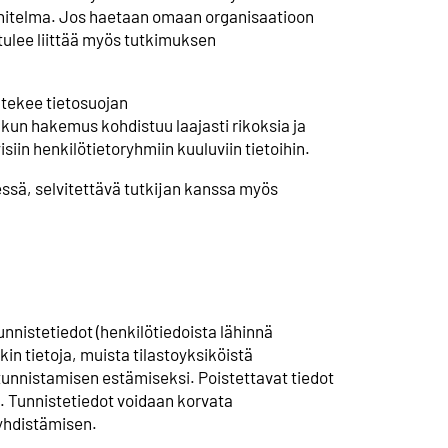
nnitelma. Jos haetaan omaan organisaatioon
tulee liittää myös tutkimuksen
 tekee tietosuojan
 kun hakemus kohdistuu laajasti rikoksia ja
isiin henkilötietoryhmiin kuuluviin tietoihin.
ssä, selvitettävä tutkijan kanssa myös
nnistetiedot (henkilötiedoista lähinnä
in tietoja, muista tilastoyksiköistä
n tunnistamisen estämiseksi. Poistettavat tiedot
. Tunnistetiedot voidaan korvata
 yhdistämisen.