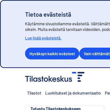
Tietoa evästeistä
Käytämme sivustollamme evästeitä. Välttämättöm
oikein. Muita evästeitä tarvitaan videoiden, pod
Lue lisää evästeistä.
Hyväksyn kaikki evästeet
Vain välttämä
S
i
i
r
Tilastot
Luokitukset ja dokumentaatio
Pa
r
y
s
i
Tutustu Tilastokeskukseen