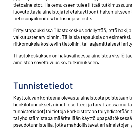
tietoaineistot. Hakemukseen tulee liittää tutkimussuu
luovutettavia aineistoja (ei etäkäyttöön), hakemukseen 
tietosuojailmoitus/tietosuojaseloste.
Erityistapauksissa Tilastokeskus edellyttää, että hakija
vaikutustenarvioinnin. Tällaisia tapauksia on esimerksi,
rikkomuksia koskeviin tietoihin, tai laajamittaisesti erity
Tilastokeskuksen on hakuvaiheessa aineistoa yksilöitäe
aineiston soveltuvuus ko. tutkimukseen.
Tunnistetiedot
Käyttöluvan kohteena olevasta aineistosta poistetaan tu
henkilötunnukset, nimet, osoitteet ja tarvittaessa muitak
tunnistetiedot) tai tietoja karkeistetaan tai yhdistetää
tai yhdistämistapa määritellään käyttölupapäätöksessä
pseudotunnisteilla, jotka mahdollistavat eri aineistojen