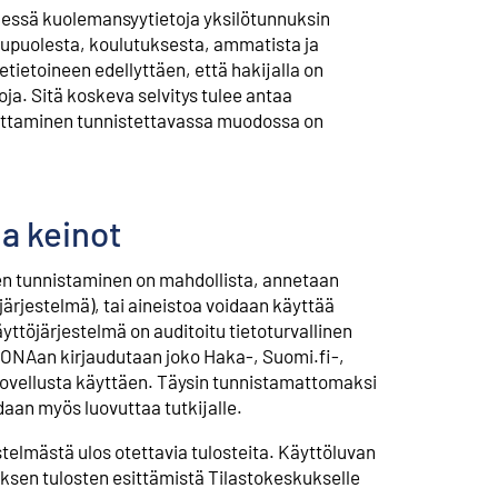
äessä kuolemansyytietoja yksilötunnuksin
kupuolesta, koulutuksesta, ammatista ja
ietoineen edellyttäen, että hakijalla on
ja. Sitä koskeva selvitys tulee antaa
vuttaminen tunnistettavassa muodossa on
ja keinot
nen tunnistaminen on mahdollista, annetaan
rjestelmä), tai aineistoa voidaan käyttää
töjärjestelmä on auditoitu tietoturvallinen
IONAan kirjaudutaan joko Haka-, Suomi.fi-,
isovellusta käyttäen. Täysin tunnistamattomaksi
oidaan myös luovuttaa tutkijalle.
telmästä ulos otettavia tulosteita. Käyttöluvan
uksen tulosten esittämistä Tilastokeskukselle