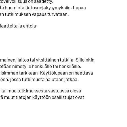
tovelvollisuus on säädetty.
stä huomiota tietosuojakysymyksiin. Lupaa
isen tutkimuksen vapaus turvataan.
atteita ja ehtoja:
ainen, laitos tai yksittäinen tutkija. Silloinkin
ään nimetylle henkilölle tai henkilöille.
llisimman tarkkaan. Käyttölupaan on haettava
kseen, jossa tutkimusta halutaan jatkaa.
a tai muu tutkimuksesta vastuussa oleva
ä muut tietojen käyttöön osallistujat ovat
.