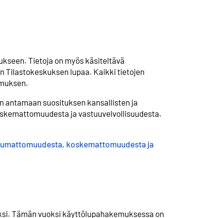
tukseen. Tietoja on myös käsiteltävä
an Tilastokeskuksen lupaa. Kaikki tietojen
oumuksen.
n antamaan suosituksen kansallisten ja
oskemattomuudesta ja vastuuvelvollisuudesta.
iippumattomuudesta, koskemattomuudesta ja
n linkki
ksi. Tämän vuoksi käyttölupahakemuksessa on