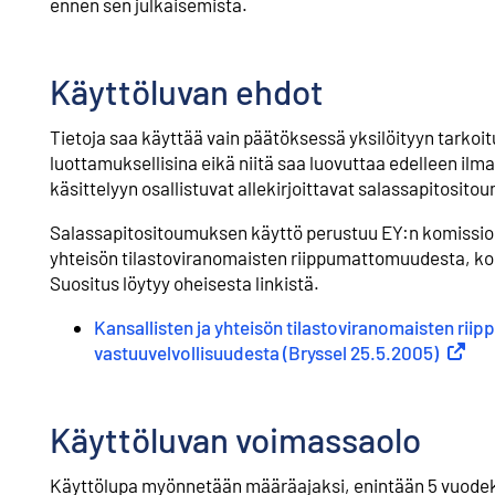
ennen sen julkaisemista.
Käyttöluvan ehdot
Tietoja saa käyttää vain päätöksessä yksilöityyn tarkoi
luottamuksellisina eikä niitä saa luovuttaa edelleen ilm
käsittelyyn osallistuvat allekirjoittavat salassapitosit
Salassapitositoumuksen käyttö perustuu EY:n komissio
yhteisön tilastoviranomaisten riippumattomuudesta, k
Suositus löytyy oheisesta linkistä.
Kansallisten ja yhteisön tilastoviranomaisten r
vastuuvelvollisuudesta (Bryssel 25.5.2005)
Ulkoine
Käyttöluvan voimassaolo
Käyttölupa myönnetään määräajaksi, enintään 5 vuode