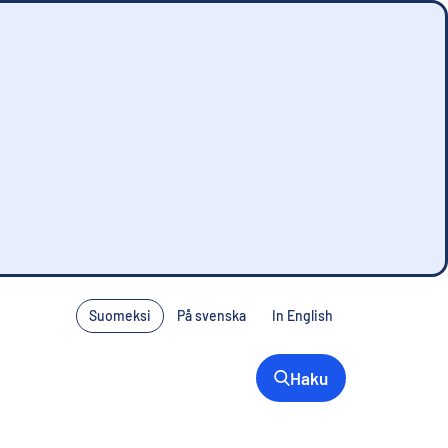
Suomeksi
På svenska
In English
Haku