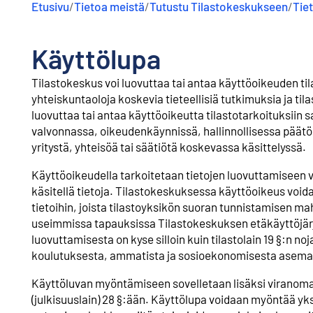
Etusivu
/
Tietoa meistä
/
Tutustu Tilastokeskukseen
/
Tie
Käyttölupa
Tilastokeskus voi luovuttaa tai antaa käyttöoikeuden til
yhteiskuntaoloja koskevia tieteellisiä tutkimuksia ja tila
luovuttaa tai antaa käyttöoikeutta tilastotarkoituksiin 
valvonnassa, oikeudenkäynnissä, hallinnollisessa päät
yritystä, yhteisöä tai säätiötä koskevassa käsittelyssä.
Käyttöoikeudella tarkoitetaan tietojen luovuttamiseen 
käsitellä tietoja. Tilastokeskuksessa käyttöoikeus voidaan
tietoihin, joista tilastoyksikön suoran tunnistamisen m
useimmissa tapauksissa Tilastokeskuksen etäkäyttöjär
luovuttamisesta on kyse silloin kuin tilastolain 19 §:n no
koulutuksesta, ammatista ja sosioekonomisesta asemast
Käyttöluvan myöntämiseen sovelletaan lisäksi viranoma
(julkisuuslain) 28 §:ään. Käyttölupa voidaan myöntää yks