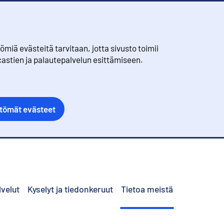
iä evästeitä tarvitaan, jotta sivusto toimii
castien ja palautepalvelun esittämiseen.
ttömät evästeet
lvelut
Kyselyt ja tiedonkeruut
Tietoa meistä