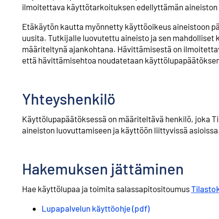
ilmoitettava käyttötarkoituksen edellyttämän aineiston 
Etäkäytön kautta myönnetty käyttöoikeus aineistoon pää
uusita. Tutkijalle luovutettu aineisto ja sen mahdolliset
määriteltynä ajankohtana. Hävittämisestä on ilmoitetta
että hävittämisehtoa noudatetaan käyttölupapäätöksen
Yhteyshenkilö
Käyttölupapäätöksessä on määriteltävä henkilö, joka Ti
aineiston luovuttamiseen ja käyttöön liittyvissä asioissa
Hakemuksen jättäminen
Hae käyttölupaa ja toimita salassapitositoumus
Tilasto
Lupapalvelun käyttöohje (pdf)