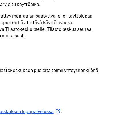
arvioitu käyttöaika.
ttyy määräajan päätyttyä, ellei käyttölupaa
 kopiot on hävitettävä käyttöluvassa
va Tilastokeskukselle. Tilastokeskus seuraa,
 mukaisesti.
lastokeskuksen puolelta toimii yhteyshenkilönä
.
keskuksen lupapalvelussa
Ulkoinen linkki
.