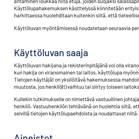
antaminen loukkaa niitä etuja, joiden suojaksi salassapi
Käyttölupahakemuksen käsittelyssä kiinnitetään erityi
harkittaessa huolehditaan kuitenkin siitä, että tieteell
Käyttöluvan myöntämisessä noudatetaan seuraavia peria
Käyttöluvan saaja
Käyttöluvan hakijana ja rekisterinpitäjänä voi olla viranom
kun hakija on viranomainen tai laitos, käyttölupa myönnet
Tietojen käyttäjät on yksilöitävä hakemuksessa mahdo
muutosta, jos henkilö(t) vaihtuu tai siirtyy toiseen laito
Kullekin tutkimukselle on nimettävä vastuullinen johtaj
henkilö. Vastuuhenkilön tehtävänä on huolehtia siitä, ett
selvillä tietojen käyttölupaehdoista ja noudattavat niitä
Aineistot