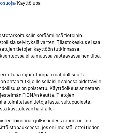
tosuoja
/
Käyttölupa
astotarkoituksiin keräämiinsä tietoihin
stollisia selvityksiä varten. Tilastokeskus ei saa
saatujen tietojen käyttöön tutkinnassa,
öksenteossa eikä muussa vastaavassa henkilöä,
verrattuna rajoitetumpaa mahdollisuutta
 antaa tutkijoille sellaisiin salassa pidettäviin
ahdollisuus on poistettu. Käyttöoikeus annetaan
jestelmän FIONAn kautta. Tietojen
jalla toimitetaan tietoja iästä, sukupuolesta,
a käyttöluvan hakijalle.
isten toiminnan julkisuudesta annetun lain
ittäistapauksessa, jos on ilmeistä, ettei tiedon