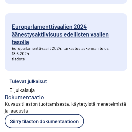
Europarlamenttivaalien 2024
äänestysaktiivisuus edellisten vaalien
tasolla
Europarlamenttivaalit 2024, tarkastuslaskennan tulos
18.6.2024
tiedote
Tulevat julkaisut
Ei julkaisuja
Dokumentaatio
Kuvaus tilaston tuottamisesta, käytetyistä menetelmistä
ja laadusta
.
Siirry tilaston dokumentaatioon