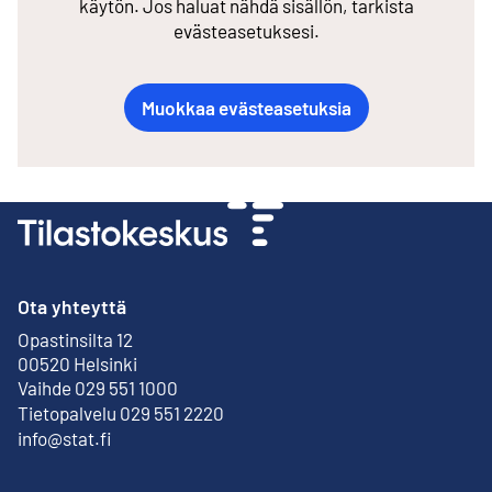
käytön. Jos haluat nähdä sisällön, tarkista
evästeasetuksesi.
Muokkaa evästeasetuksia
Ota yhteyttä
Opastinsilta 12
Ulkoinen linkki
00520 Helsinki
Vaihde 029 551 1000
Tietopalvelu 029 551 2220
info@stat.fi