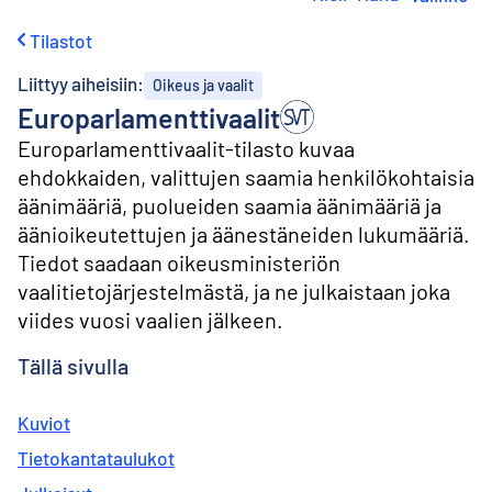
i
r
Tilastot
r
y
Liittyy aiheisiin:
Oikeus ja vaalit
s
Europarlamenttivaalit
i
s
Europarlamenttivaalit-tilasto kuvaa
ä
ehdokkaiden, valittujen saamia henkilökohtaisia
l
t
äänimääriä, puolueiden saamia äänimääriä ja
ö
äänioikeutettujen ja äänestäneiden lukumääriä.
ö
Tiedot saadaan oikeusministeriön
n
vaalitietojärjestelmästä, ja ne julkaistaan joka
viides vuosi vaalien jälkeen.
Tällä sivulla
Kuviot
Tietokantataulukot