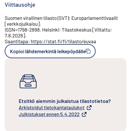
Viittausohje
Suomen virallinen tilasto (SVT)
:
Europarlamenttivaalit
[
verkkojulkaisu
].
ISSN=
1798-2898
.
Helsinki
:
Tilastokeskus
[
Viitattu
:
7.8.2026
].
Saantitapa
:
https://stat.fi/fi/tilasto/euvaa
Kopioi lähdemerkintä leikepöydälle
Etsitkö aiemmin julkaistua tilastotietoa?
Arkistoidut tietokantataulukot
Ulkoinen linkki
Julkistukset ennen 5.4.2022
Ulkoinen linkki