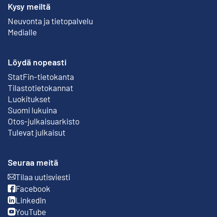
Kysy meiltä
Neuvonta ja tietopalvelu
Medialle
Löydä nopeasti
StatFin-tietokanta
Ulkoinen linkki
Tilastotietokannat
Luokitukset
Suomi lukuina
Otos-julkaisuarkisto
Ulkoinen linkki
Tulevat julkaisut
Seuraa meitä
Tilaa uutisviesti
Ulkoinen linkki
Facebook
Ulkoinen linkki
LinkedIn
Ulkoinen linkki
YouTube
Ulkoinen linkki