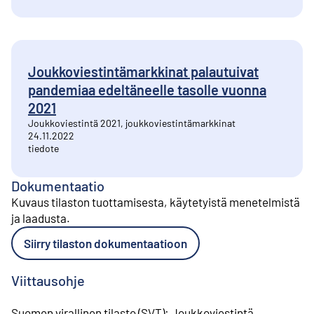
Joukkoviestintämarkkinat palautuivat
pandemiaa edeltäneelle tasolle vuonna
2021
Joukkoviestintä 2021, joukkoviestintämarkkinat
24.11.2022
tiedote
Dokumentaatio
Kuvaus tilaston tuottamisesta, käytetyistä menetelmistä
ja laadusta
.
Siirry tilaston dokumentaatioon
Viittausohje
Suomen virallinen tilasto (SVT)
:
Joukkoviestintä