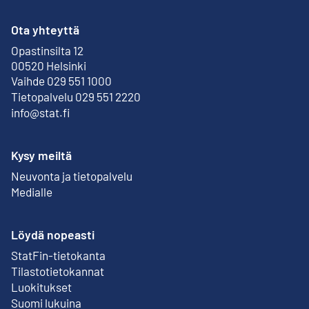
Ota yhteyttä
Opastinsilta 12
Ulkoinen linkki
00520 Helsinki
Vaihde 029 551 1000
Tietopalvelu 029 551 2220
info@stat.fi
Kysy meiltä
Neuvonta ja tietopalvelu
Medialle
Löydä nopeasti
StatFin-tietokanta
Ulkoinen linkki
Tilastotietokannat
Luokitukset
Suomi lukuina