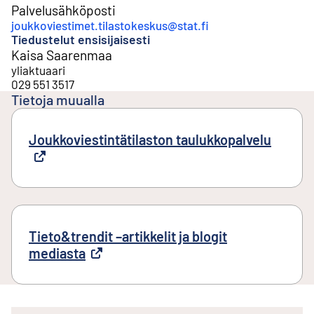
Palvelusähköposti
joukkoviestimet.tilastokeskus@stat.fi
Tiedustelut ensisijaisesti
Kaisa Saarenmaa
yliaktuaari
029 551 3517
Tietoja muualla
Joukkoviestintätilaston taulukkopalvelu
Ulkoine
Tieto&trendit –artikkelit ja blogit
mediasta
Ulkoinen linkki