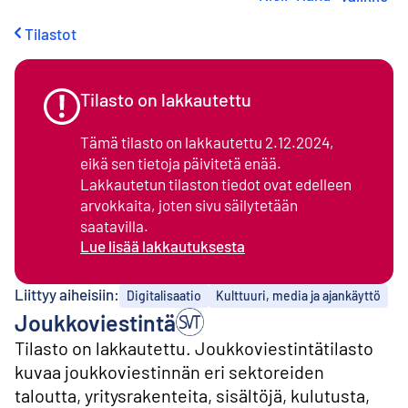
i
r
Tilastot
r
y
s
i
Tilasto on lakkautettu
s
ä
Tämä tilasto on lakkautettu 2.12.2024,
l
eikä sen tietoja päivitetä enää.
t
Lakkautetun tilaston tiedot ovat edelleen
ö
ö
arvokkaita, joten sivu säilytetään
n
saatavilla.
Lue lisää lakkautuksesta
Liittyy aiheisiin:
Digitalisaatio
Kulttuuri, media ja ajankäyttö
Joukkoviestintä
Tilasto on lakkautettu. Joukkoviestintätilasto
kuvaa joukkoviestinnän eri sektoreiden
taloutta, yritysrakenteita, sisältöjä, kulutusta,