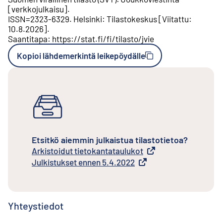
[
verkkojulkaisu
].
ISSN=
2323-6329
.
Helsinki
:
Tilastokeskus
[
Viitattu
:
10.8.2026
].
Saantitapa
:
https://stat.fi/fi/tilasto/jvie
Kopioi lähdemerkintä leikepöydälle
Etsitkö aiemmin julkaistua tilastotietoa?
Arkistoidut tietokantataulukot
Ulkoinen linkki
Julkistukset ennen 5.4.2022
Ulkoinen linkki
Yhteystiedot