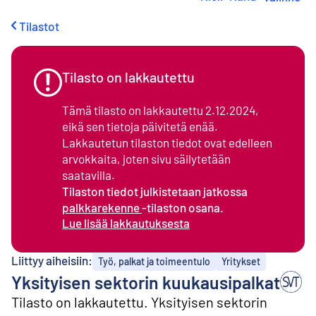
i
r
Tilastot
r
y
s
i
Tilasto on lakkautettu
s
ä
Tämä tilasto on lakkautettu 2.12.2024,
l
eikä sen tietoja päivitetä enää.
t
Lakkautetun tilaston tiedot ovat edelleen
ö
ö
arvokkaita, joten sivu säilytetään
n
saatavilla.
Tilaston tiedot julkistetaan jatkossa
palkkarekenne
-tilaston osana.
Lue lisää lakkautuksesta
Liittyy aiheisiin:
Työ, palkat ja toimeentulo
Yritykset
Yksityisen sektorin kuukausipalkat
Tilasto on lakkautettu. Yksityisen sektorin