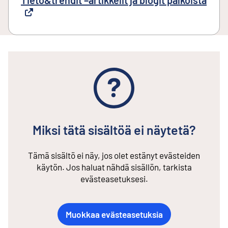
Tieto&trendit –artikkelit ja blogit palkoista
Ulkoi
Miksi tätä sisältöä ei näytetä?
Tämä sisältö ei näy, jos olet estänyt evästeiden
käytön. Jos haluat nähdä sisällön, tarkista
evästeasetuksesi.
Muokkaa evästeasetuksia