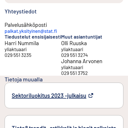
Yhteystiedot
Palvelusähköposti
palkat.yksityinen@stat.fi
Tiedustelut ensisijaisesti
Muut asiantuntijat
Harri Nummila
Olli Ruuska
yliaktuaari
yliaktuaari
029 551 3235
029 551 3274
Johanna Arvonen
yliaktuaari
029 551 3752
Tietoja muualla
Sektoriluokitus 2023 -julkaisu
Ulkoinen linkki