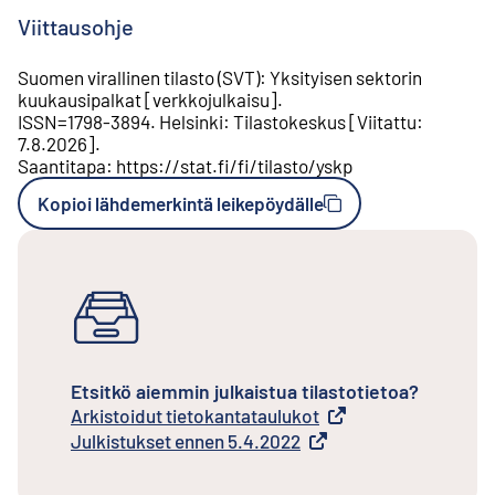
Viittausohje
Suomen virallinen tilasto (SVT)
:
Yksityisen sektorin
kuukausipalkat
[
verkkojulkaisu
].
ISSN=
1798-3894
.
Helsinki
:
Tilastokeskus
[
Viitattu
:
7.8.2026
].
Saantitapa
:
https://stat.fi/fi/tilasto/yskp
Kopioi lähdemerkintä leikepöydälle
Etsitkö aiemmin julkaistua tilastotietoa?
Arkistoidut tietokantataulukot
Ulkoinen linkki
Julkistukset ennen 5.4.2022
Ulkoinen linkki