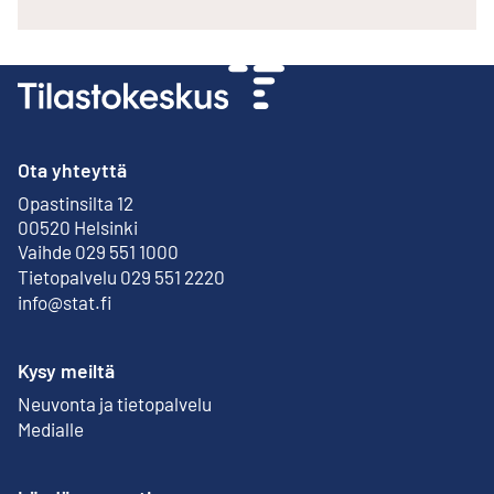
Ota yhteyttä
Opastinsilta 12
Ulkoinen linkki
00520 Helsinki
Vaihde 029 551 1000
Tietopalvelu 029 551 2220
info@stat.fi
Kysy meiltä
Neuvonta ja tietopalvelu
Medialle