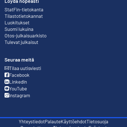
Löydä nopeasti
StatFin-tietokanta
Ulkoinen linkki
Tilastotietokannat
Luokitukset
Suomi lukuina
Otos-julkaisuarkisto
Ulkoinen linkki
Tulevat julkaisut
Seuraa meitä
Tilaa uutisviesti
Ulkoinen linkki
Facebook
Ulkoinen linkki
LinkedIn
Ulkoinen linkki
YouTube
Ulkoinen linkki
Instagram
Ulkoinen linkki
Yhteystiedot
Palaute
Käyttöehdot
Tietosuoja
Ulkoinen linkki
Ulkoinen linkki