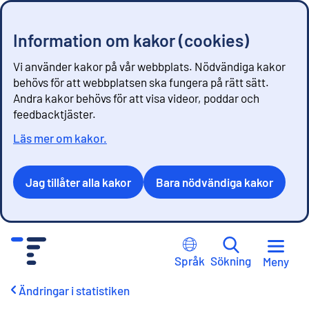
Information om kakor (cookies)
Vi använder kakor på vår webbplats. Nödvändiga kakor
behövs för att webbplatsen ska fungera på rätt sätt.
Andra kakor behövs för att visa videor, poddar och
feedbacktjäster.
Läs mer om kakor.
Jag tillåter alla kakor
Bara nödvändiga kakor
G
å
Språk
Sökning
Meny
t
i
Ändringar i statistiken
l