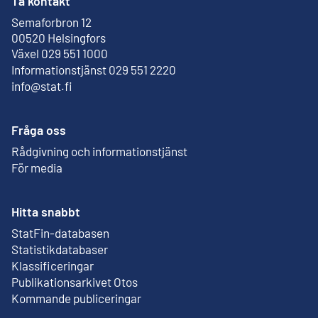
Ta kontakt
Semaforbron 12
Extern länk
00520 Helsingfors
Växel 029 551 1000
Informationstjänst 029 551 2220
info@stat.fi
Fråga oss
Rådgivning och informationstjänst
För media
Hitta snabbt
StatFin-databasen
Extern länk
Statistikdatabaser
Klassificeringar
Publikationsarkivet Otos
Extern länk
Kommande publiceringar