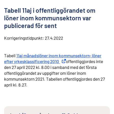
l
i
Tabell 11aj i offentliggörandet om
n
n
löner inom kommunsektorn var
e
publicerad för sent
h
å
l
Korrigeringstidpunkt:
27.4.2022
l
Tabell
11aj månadslöner inom kommunsektorn; löner
efter yrkesklassificering 2010
Extern länk
offentliggjordes inte
den 27 april 2022 kl. 8.00 i samband med det första
offentliggörandet av uppgifter om löner inom
kommunsektorn 2021. Tabellen offentliggjordes den 27
april kl. 8.27.