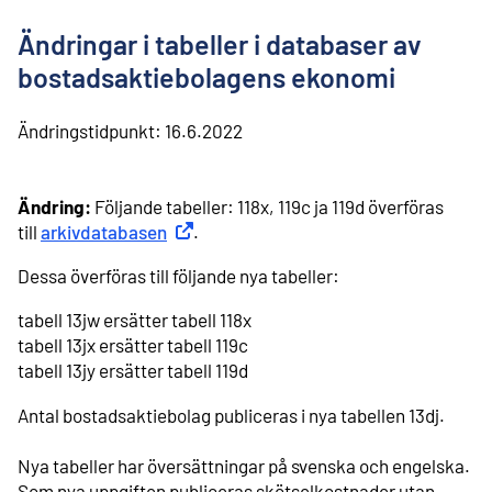
l
i
Ändringar i tabeller i databaser av
n
n
bostadsaktiebolagens ekonomi
e
h
Ändringstidpunkt:
16.6.2022
å
l
l
Ändring:
Följande tabeller: 118x, 119c ja 119d överföras
till
arkivdatabasen
Extern länk
.
Dessa överföras till följande nya tabeller:
tabell 13jw ersätter tabell 118x
⁠tabell 13jx ersätter tabell 119c
⁠tabell 13jy ersätter tabell 119d
Antal bostadsaktiebolag publiceras i nya tabellen 13dj.
Nya tabeller har översättningar på svenska och engelska.
Som nya uppgiften publiceras skötselkostnader utan