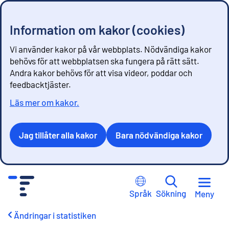
Information om kakor (cookies)
Vi använder kakor på vår webbplats. Nödvändiga kakor
behövs för att webbplatsen ska fungera på rätt sätt.
Andra kakor behövs för att visa videor, poddar och
feedbacktjäster.
Läs mer om kakor.
Jag tillåter alla kakor
Bara nödvändiga kakor
G
å
Språk
Sökning
Meny
t
i
Ändringar i statistiken
l