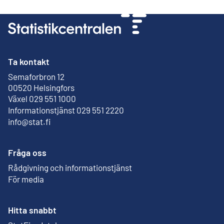
Ta kontakt
Semaforbron 12
Extern länk
00520 Helsingfors
Växel 029 551 1000
Informationstjänst 029 551 2220
info@stat.fi
Fråga oss
Rådgivning och informationstjänst
För media
Hitta snabbt