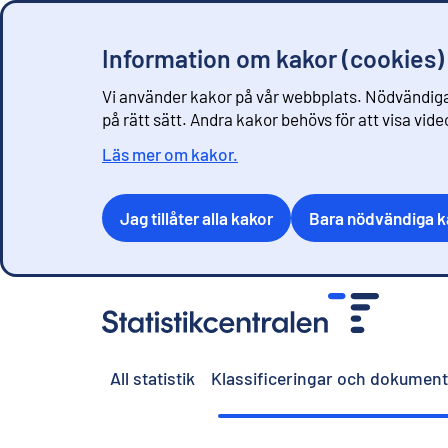
Information om kakor (cookies)
Vi använder kakor på vår webbplats. Nödvändiga
på rätt sätt. Andra kakor behövs för att visa vid
Läs mer om kakor.
Jag tillåter alla kakor
Bara nödvändiga k
G
å
t
i
All statistik
Klassificeringar och dokument
l
l
i
n