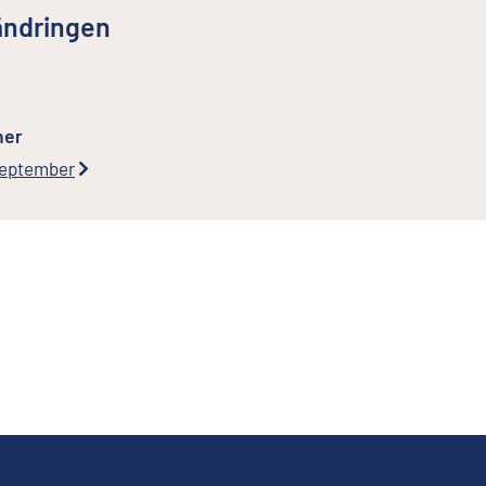
ändringen
ner
 september