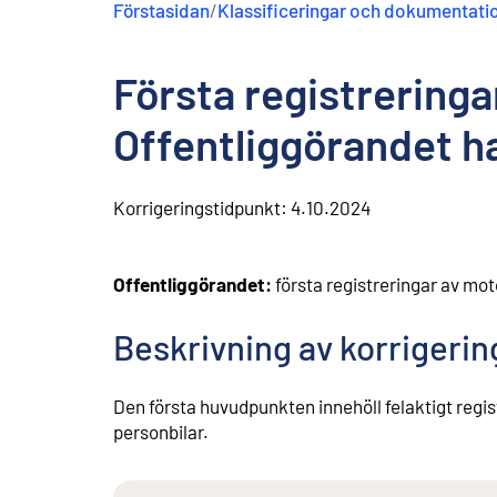
Förstasidan
/
Klassificeringar och dokumentati
n
e
h
Första registrering
å
l
l
Offentliggörandet ha
Korrigeringstidpunkt:
4.10.2024
Offentliggörandet:
första registreringar av mo
Beskrivning av korrigeri
Den första huvudpunkten innehöll felaktigt regist
personbilar.