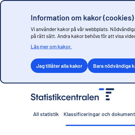
Information om kakor (cookies)
Vi använder kakor på vår webbplats. Nödvändiga
på rätt sätt. Andra kakor behövs för att visa vid
Läs mer om kakor.
Jag tillåter alla kakor
Bara nödvändiga k
G
å
t
i
All statistik
Klassificeringar och dokument
l
l
i
n