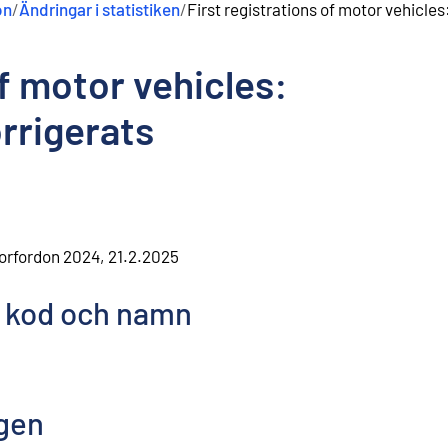
on
/
Ändringar i statistiken
/
First registrations of motor vehicle
of motor vehicles:
rrigerats
torfordon 2024, 21.2.2025
, kod och namn
nk
)
ngen