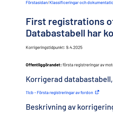
Förstasidan
/
Klassificeringar och dokumentati
n
e
h
First registrations 
å
l
l
Databastabell har ko
Korrigeringstidpunkt:
9.4.2025
Offentliggörandet:
första registreringar av mo
Korrigerad databastabell
11cb - Första registreringar av fordon
(
Extern lä
Beskrivning av korrigeri