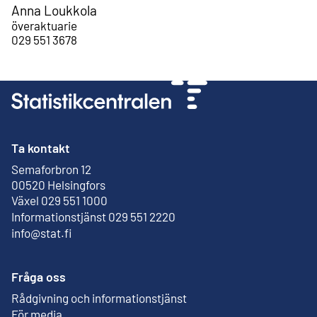
Anna Loukkola
överaktuarie
029 551 3678
Ta kontakt
Semaforbron 12
Extern länk
00520 Helsingfors
Växel 029 551 1000
Informationstjänst 029 551 2220
info@stat.fi
Fråga oss
Rådgivning och informationstjänst
För media