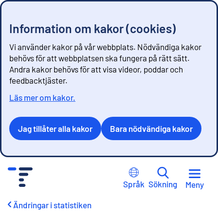
Information om kakor (cookies)
Vi använder kakor på vår webbplats. Nödvändiga kakor
behövs för att webbplatsen ska fungera på rätt sätt.
Andra kakor behövs för att visa videor, poddar och
feedbacktjäster.
Läs mer om kakor.
Jag tillåter alla kakor
Bara nödvändiga kakor
G
å
Språk
Sökning
Meny
t
i
Ändringar i statistiken
l