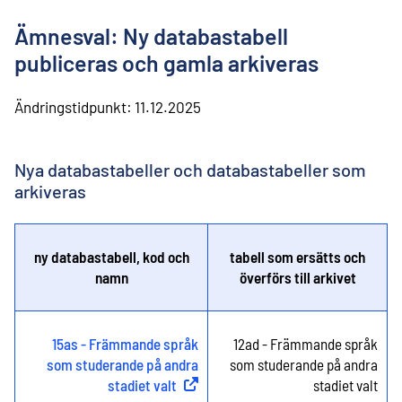
l
i
Ämnesval: Ny databastabell
n
n
publiceras och gamla arkiveras
e
h
Ändringstidpunkt:
11.12.2025
å
l
l
Nya databastabeller och databastabeller som
arkiveras
ny databastabell, kod och
tabell som ersätts och
namn
överförs till arkivet
15as - Främmande språk
12ad - Främmande språk
som studerande på andra
som studerande på andra
stadiet valt
(
Extern länk
)
stadiet valt