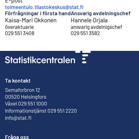
E-post
toimeentulo.tilastokeskus@stat.fi
Förfrågningar i första hand
Ansvarig avdelningschef
Kaisa-Mari Okkonen
Hannele Orjala
överaktuarie
ansvarig avdelnigschef
029 551 3408
029 551 3582
Ta kontakt
Semaforbron 12
Extern länk
00520 Helsingfors
Växel 029 551 1000
Informationstjänst 029 551 2220
info@stat.fi
Fråga oss