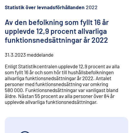
l
i
Statistik över levnadsförhållanden
2022
n
n
Av den befolkning som fyllt 16 år
e
upplevde 12,9 procent allvarliga
h
å
funktionsnedsättningar år 2022
l
l
31.3.2023
meddelande
Enligt Statistikcentralen upplevde 12,9 procent av alla
som fyllt 16 år och som hör till hushållsbefolkningen
allvarliga funktionsnedsättningar år 2022. Antalet
personer med funktionsnedsättning var omkring
580 000. Funktionsnedsättningar var vanligast bland
äldre. Nästan 55 procent av alla personer över 84 år
upplevde allvarliga funktionsnedsättningar.