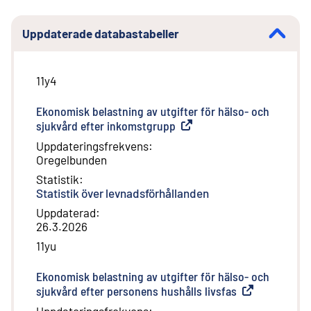
Uppdaterade databastabeller
11y4
Ekonomisk belastning av utgifter för hälso- och
sjukvård efter inkomstgrupp
(
Extern länk
)
Uppdateringsfrekvens
:
Oregelbunden
Statistik
:
Statistik över levnadsförhållanden
Uppdaterad
:
26.3.2026
11yu
Ekonomisk belastning av utgifter för hälso- och
sjukvård efter personens hushålls livsfas
(
Extern länk
)