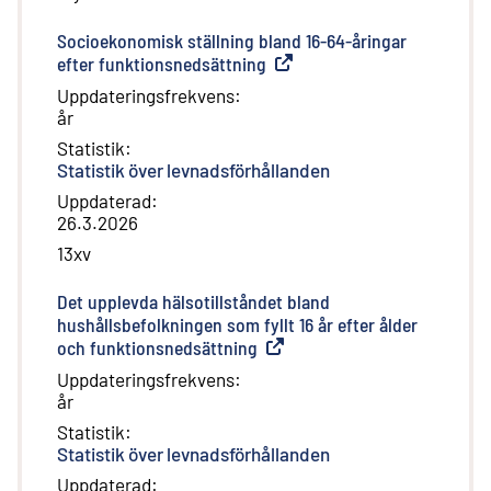
Socioekonomisk ställning bland 16-64-åringar
efter funktionsnedsättning
(
Extern länk
)
Uppdateringsfrekvens
:
år
Statistik
:
Statistik över levnadsförhållanden
Uppdaterad
:
26.3.2026
13xv
Det upplevda hälsotillståndet bland
hushållsbefolkningen som fyllt 16 år efter ålder
och funktionsnedsättning
(
Extern länk
)
Uppdateringsfrekvens
:
år
Statistik
:
Statistik över levnadsförhållanden
Uppdaterad
: