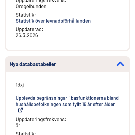
Uppdateringsfrekvens
:
Oregelbunden
Statistik
:
Statistik över levnadsförhållanden
Uppdaterad
:
26.3.2026
Nya databastabeller
13xj
Upplevda begränsningar i basfunktionerna bland
hushållsbefolkningen som fyllt 16 år efter ålder
(
Extern l
Uppdateringsfrekvens
:
år
Statistik
: