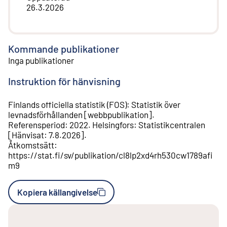
26.3.2026
Kommande publikationer
Inga publikationer
Instruktion för hänvisning
Finlands officiella statistik (FOS)
:
Statistik över
levnadsförhållanden
[
webbpublikation
].
Referensperiod
:
2022
.
Helsingfors
:
Statistikcentralen
[
Hänvisat
:
7.8.2026
].
Åtkomstsätt
:
https://stat.fi/sv/publikation/cl8lp2xd4rh530cw1789afi
m9
Kopiera källangivelse