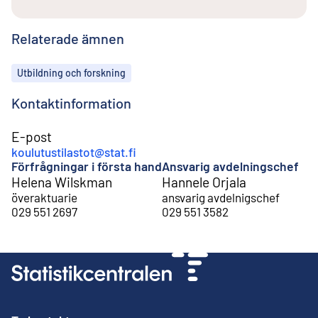
Relaterade ämnen
Ämnen
Utbildning och forskning
Kontaktinformation
E-post
koulutustilastot@stat.fi
Förfrågningar i första hand
Ansvarig avdelningschef
Helena Wilskman
Hannele Orjala
överaktuarie
ansvarig avdelnigschef
029 551 2697
029 551 3582