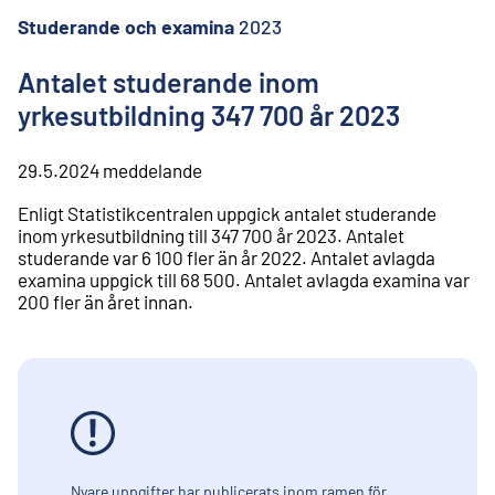
l
i
Studerande och examina
2023
n
n
Antalet studerande inom
e
yrkesutbildning 347 700 år 2023
h
å
l
29.5.2024
meddelande
l
Enligt Statistikcentralen uppgick antalet studerande
inom yrkesutbildning till 347 700 år 2023. Antalet
studerande var 6 100 fler än år 2022. Antalet avlagda
examina uppgick till 68 500. Antalet avlagda examina var
200 fler än året innan.
Nyare uppgifter har publicerats inom ramen för