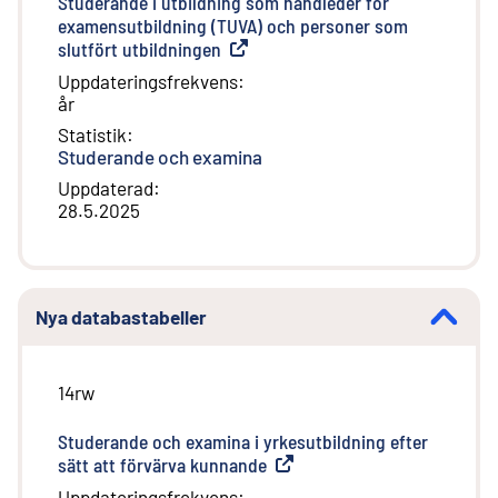
Studerande i utbildning som handleder för
examensutbildning (TUVA) och personer som
slutfört utbildningen
(
Extern länk
)
Uppdateringsfrekvens
:
år
Statistik
:
Studerande och examina
Uppdaterad
:
28.5.2025
Nya databastabeller
14rw
Studerande och examina i yrkesutbildning efter
sätt att förvärva kunnande
(
Extern länk
)
Uppdateringsfrekvens
: