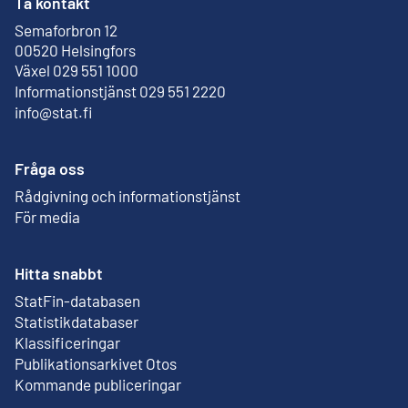
Ta kontakt
Semaforbron 12
Extern länk
00520 Helsingfors
Växel 029 551 1000
Informationstjänst 029 551 2220
info@stat.fi
Fråga oss
Rådgivning och informationstjänst
För media
Hitta snabbt
StatFin-databasen
Extern länk
Statistikdatabaser
Klassificeringar
Publikationsarkivet Otos
Extern länk
Kommande publiceringar