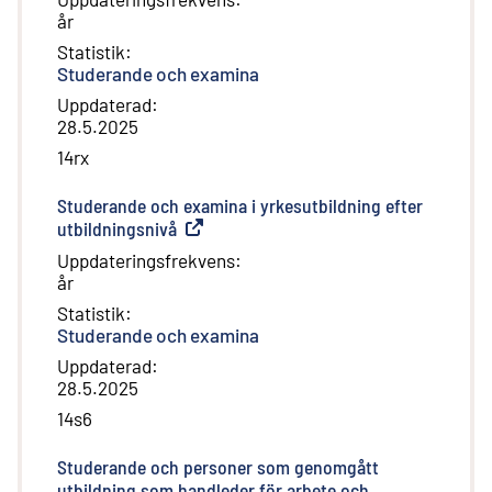
år
Statistik
:
Studerande och examina
Uppdaterad
:
28.5.2025
14rx
Studerande och examina i yrkesutbildning efter
utbildningsnivå
(
Extern länk
)
Uppdateringsfrekvens
:
år
Statistik
:
Studerande och examina
Uppdaterad
:
28.5.2025
14s6
Studerande och personer som genomgått
utbildning som handleder för arbete och