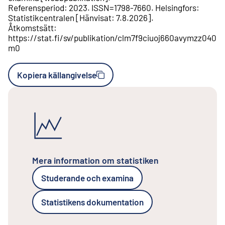
Referensperiod
:
2023
.
ISSN=
1798-7660
.
Helsingfors
:
Statistikcentralen
[
Hänvisat
:
7.8.2026
].
Åtkomstsätt
:
https://stat.fi/sv/publikation/clm7f9ciuoj660avymzz040
m0
Kopiera källangivelse
Mera information om statistiken
Studerande och examina
Statistikens dokumentation