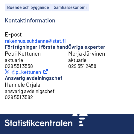
Ämnen
Boende och byggande
Samhällsekonomi
Kontaktinformation
E-post
rakennus.suhdanne@stat.fi
Förfrågningar i första hand
Övriga experter
Petri Kettunen
Merja Järvinen
aktuarie
aktuarie
029 551 3558
029 551 2458
Extern länk
@p_kettunen
Twitter
Ansvarig avdelningschef
Hannele Orjala
ansvarig avdelnigschef
029 551 3582