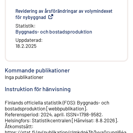
Revidering av årsförändringar av volymindexet
för nybyggnad
(
Extern länk
)
Statistik
:
Byggnads- och bostadsproduktion
Uppdaterad
:
18.2.2025
Kommande publikationer
Inga publikationer
Instruktion för hänvisning
Finlands officiella statistik (FOS)
:
Byggnads- och
bostadsproduktion
[
webbpublikation
].
Referensperiod
:
2024, april
.
ISSN=
1798-9582
.
Helsingfors
:
Statistikcentralen
[
Hänvisat
:
8.8.2026
].
Åtkomstsätt
:
https://stat.fi/sv/publikation/clmkdg43b3vya0cungi64a