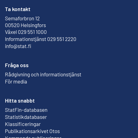
Ta kontakt
Semaforbron 12
Extern länk
00520 Helsingfors
Växel 029 551 1000
Informationstjänst 029 551 2220
info@stat.fi
Fråga oss
Rådgivning och informationstjänst
För media
Hitta snabbt
StatFin-databasen
Extern länk
Statistikdatabaser
Klassificeringar
Publikationsarkivet Otos
Extern länk
Kommande publiceringar