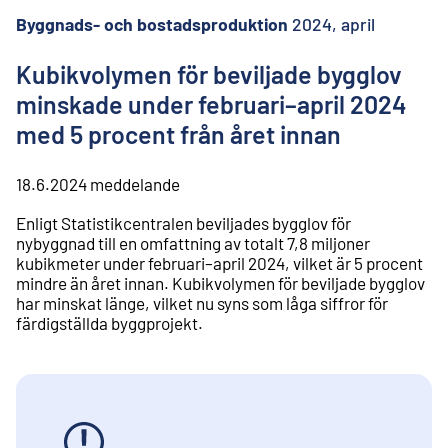
l
i
Byggnads- och bostadsproduktion
2024, april
n
n
Kubikvolymen för beviljade bygglov
e
minskade under februari–april 2024
h
å
med 5 procent från året innan
l
l
18.6.2024
meddelande
Enligt Statistikcentralen beviljades bygglov för
nybyggnad till en omfattning av totalt 7,8 miljoner
kubikmeter under februari–april 2024, vilket är 5 procent
mindre än året innan. Kubikvolymen för beviljade bygglov
har minskat länge, vilket nu syns som låga siffror för
färdigställda byggprojekt.