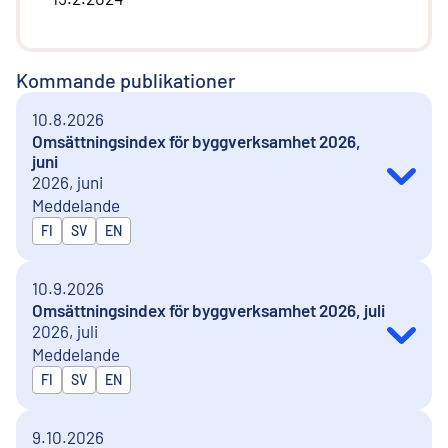
Kommande publikationer
10.8.2026
Omsättningsindex för byggverksamhet 2026,
juni
2026, juni
Meddelande
Publiceras på
FI
SV
EN
10.9.2026
Omsättningsindex för byggverksamhet 2026, juli
2026, juli
Meddelande
Publiceras på
FI
SV
EN
9.10.2026