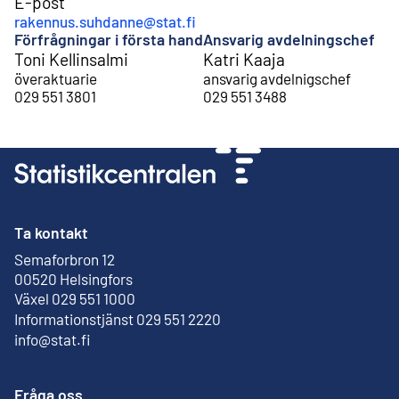
E-post
rakennus.suhdanne@stat.fi
Förfrågningar i första hand
Ansvarig avdelningschef
Toni Kellinsalmi
Katri Kaaja
överaktuarie
ansvarig avdelnigschef
029 551 3801
029 551 3488
Ta kontakt
Semaforbron 12
Extern länk
00520 Helsingfors
Växel 029 551 1000
Informationstjänst 029 551 2220
info@stat.fi
Fråga oss