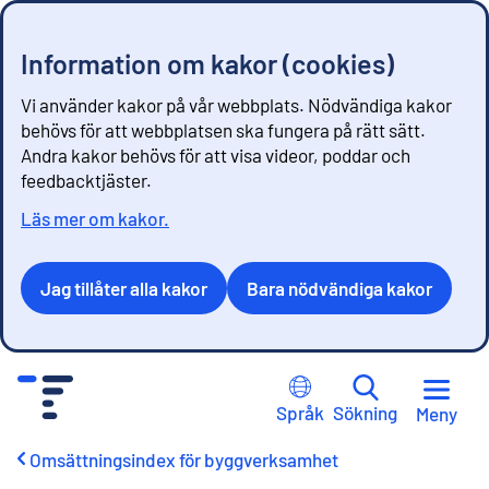
Information om kakor (cookies)
Vi använder kakor på vår webbplats. Nödvändiga kakor
behövs för att webbplatsen ska fungera på rätt sätt.
Andra kakor behövs för att visa videor, poddar och
feedbacktjäster.
Läs mer om kakor.
Jag tillåter alla kakor
Bara nödvändiga kakor
G
å
Språk
Sökning
Meny
t
i
Omsättningsindex för byggverksamhet
l