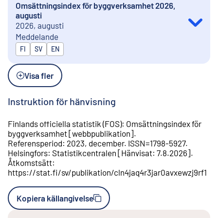
Omsättningsindex för byggverksamhet 2026,
augusti
2026, augusti
Meddelande
Publiceras på
FI
SV
EN
Visa fler
Instruktion för hänvisning
Finlands officiella statistik (FOS)
:
Omsättningsindex för
byggverksamhet
[
webbpublikation
].
Referensperiod
:
2023, december
.
ISSN=
1798-5927
.
Helsingfors
:
Statistikcentralen
[
Hänvisat
:
7.8.2026
].
Åtkomstsätt
:
https://stat.fi/sv/publikation/cln4jaq4r3jar0avxewzj9rf1
Kopiera källangivelse