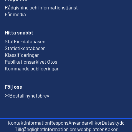
Rådgivning och informationstjänst
För media
Hitta snabbt
StatFin-databasen
Extern länk
Statistikdatabaser
Klassificeringar
Publikationsarkivet Otos
Extern länk
Kommande publiceringar
Följ oss
Beställ nyhetsbrev
Extern länk
Kontaktinformation
Respons
Användarvillkor
Dataskydd
Extern länk
Extern länk
Tillgänglighet
Information om webbplatsen
Kakor