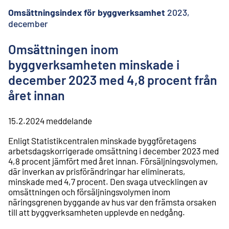
l
i
Omsättningsindex för byggverksamhet
2023,
n
december
n
e
Omsättningen inom
h
å
byggverksamheten minskade i
l
december 2023 med 4,8 procent från
l
året innan
15.2.2024
meddelande
Enligt Statistikcentralen minskade byggföretagens
arbetsdagskorrigerade omsättning i december 2023 med
4,8 procent jämfört med året innan. Försäljningsvolymen,
där inverkan av prisförändringar har eliminerats,
minskade med 4,7 procent. Den svaga utvecklingen av
omsättningen och försäljningsvolymen inom
näringsgrenen byggande av hus var den främsta orsaken
till att byggverksamheten upplevde en nedgång.