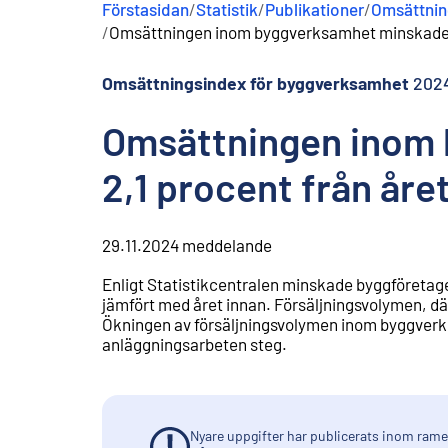
Förstasidan
/
Statistik
/
Publikationer
/
Omsättnin
n
/
Omsättningen inom byggverksamhet minskade i 
e
h
å
Omsättningsindex för byggverksamhet
2024
l
l
Omsättningen inom 
2,1 procent från åre
29.11.2024
meddelande
Enligt Statistikcentralen minskade byggföretag
jämfört med året innan. Försäljningsvolymen, dä
Ökningen av försäljningsvolymen inom byggverk
anläggningsarbeten steg.
Nyare uppgifter har publicerats inom ramen