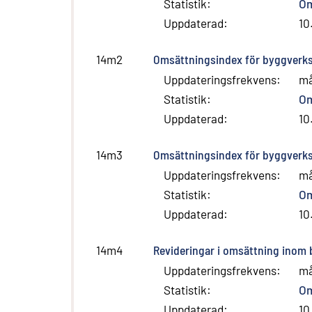
Statistik
:
Om
Uppdaterad
:
10
Omsättningsindex för byggverks
14m2
Uppdateringsfrekvens
:
m
Statistik
:
Om
Uppdaterad
:
10
Omsättningsindex för byggverks
14m3
Uppdateringsfrekvens
:
m
Statistik
:
Om
Uppdaterad
:
10
Revideringar i omsättning inom
14m4
Uppdateringsfrekvens
:
m
Statistik
:
Om
Uppdaterad
:
10