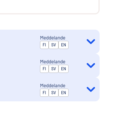
Meddelande
Publiceras på
FI
SV
EN
Meddelande
Publiceras på
FI
SV
EN
Meddelande
Publiceras på
FI
SV
EN