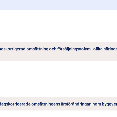
agskorrigerad omsättning och försäljningsvolym i olika näri
sdagskorrigerade omsättningens årsförändringar inom byggv