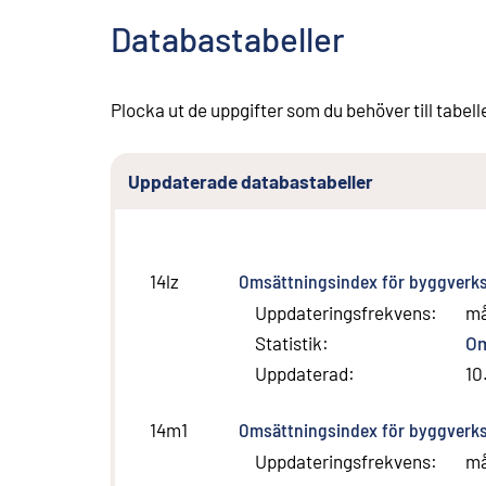
Databastabeller
Plocka ut de uppgifter som du behöver till tabell
Uppdaterade databastabeller
Omsättningsindex för byggverk
14lz
Uppdateringsfrekvens
:
m
Statistik
:
Om
Uppdaterad
:
10
Omsättningsindex för byggverks
14m1
Uppdateringsfrekvens
:
m