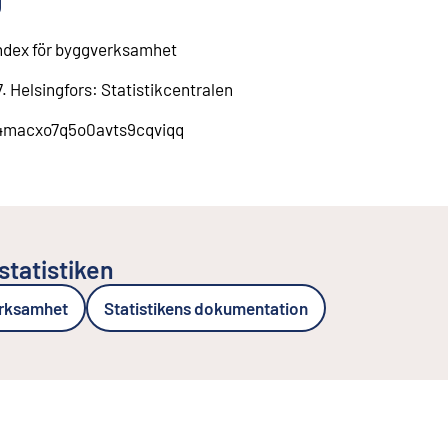
ndex för byggverksamhet
7
.
Helsingfors
:
Statistikcentralen
ln4macxo7q5o0avts9cqviqq
statistiken
erksamhet
Statistikens dokumentation