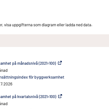
er, visa uppgifterna som diagram eller ladda ned data.
samhet på månadsnivå (2021=100)
(
Extern länk
)
ånad
sättningsindex för byggverksamhet
.7.2026
amhet på kvartalsnivå (2021=100)
(
Extern länk
)
ånad