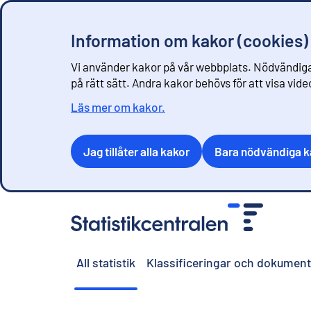
Information om kakor (cookies)
Vi använder kakor på vår webbplats. Nödvändiga
på rätt sätt. Andra kakor behövs för att visa vid
Läs mer om kakor.
Jag tillåter alla kakor
Bara nödvändiga k
G
å
t
i
All statistik
Klassificeringar och dokument
l
l
i
n