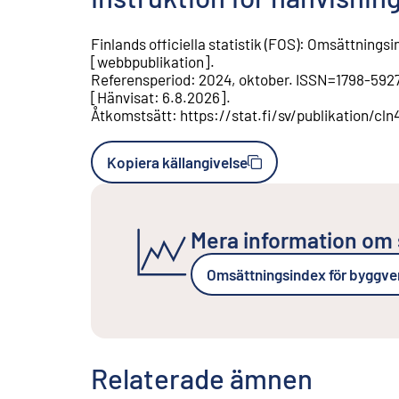
Finlands officiella statistik (FOS)
:
Omsättningsi
[
webbpublikation
].
Referensperiod
:
2024, oktober
.
ISSN=
1798-592
[
Hänvisat
:
6.8.2026
].
Åtkomstsätt
:
https://stat.fi/sv/publikation/c
Kopiera källangivelse
Mera information om 
Omsättningsindex för byggv
Relaterade ämnen