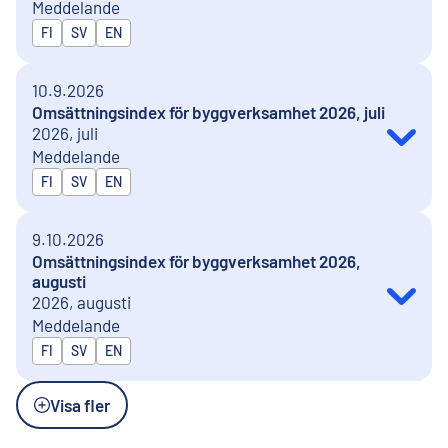
Meddelande
Publiceras på
FI
SV
EN
10.9.2026
Omsättningsindex för byggverksamhet 2026, juli
2026, juli
Meddelande
Publiceras på
FI
SV
EN
9.10.2026
Omsättningsindex för byggverksamhet 2026,
augusti
2026, augusti
Meddelande
Publiceras på
FI
SV
EN
Visa fler