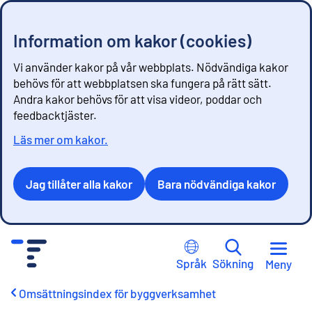
Information om kakor (cookies)
Vi använder kakor på vår webbplats. Nödvändiga kakor
behövs för att webbplatsen ska fungera på rätt sätt.
Andra kakor behövs för att visa videor, poddar och
feedbacktjäster.
Läs mer om kakor.
Jag tillåter alla kakor
Bara nödvändiga kakor
G
å
Språk
Sökning
Meny
t
i
Omsättningsindex för byggverksamhet
l