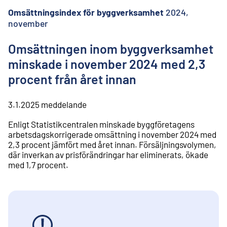
l
i
Omsättningsindex för byggverksamhet
2024,
n
november
n
e
Omsättningen inom byggverksamhet
h
å
minskade i november 2024 med 2,3
l
procent från året innan
l
3.1.2025
meddelande
Enligt Statistikcentralen minskade byggföretagens
arbetsdagskorrigerade omsättning i november 2024 med
2,3 procent jämfört med året innan. Försäljningsvolymen,
där inverkan av prisförändringar har eliminerats, ökade
med 1,7 procent.