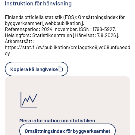
Instruktion för hänvisning
Finlands officiella statistik (FOS)
:
Omsättningsindex för
byggverksamhet
[
webbpublikation
].
Referensperiod
:
2024, november
.
ISSN=
1798-5927
.
Helsingfors
:
Statistikcentralen
[
Hänvisat
:
7.8.2026
].
Åtkomstsätt
:
https://stat.fi/sv/publikation/cm1agqtko9jvd08unfuaedd
oy
Kopiera källangivelse
Mera information om statistiken
Omsättningsindex för byggverksamhet