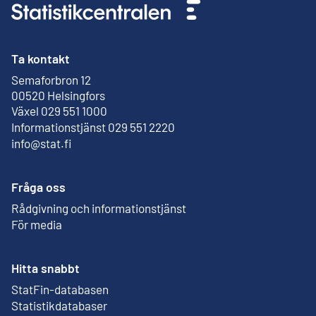
Ta kontakt
Semaforbron 12
Extern länk
00520 Helsingfors
Växel 029 551 1000
Informationstjänst 029 551 2220
info@stat.fi
Fråga oss
Rådgivning och informationstjänst
För media
Hitta snabbt
StatFin-databasen
Extern länk
Statistikdatabaser