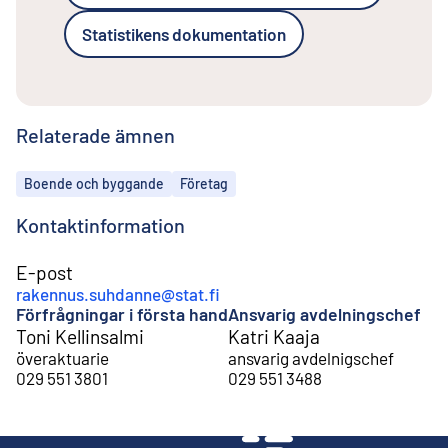
Statistikens dokumentation
Relaterade ämnen
Ämnen
Boende och byggande
Företag
Kontaktinformation
E-post
rakennus.suhdanne@stat.fi
Förfrågningar i första hand
Ansvarig avdelningschef
Toni Kellinsalmi
Katri Kaaja
överaktuarie
ansvarig avdelnigschef
029 551 3801
029 551 3488