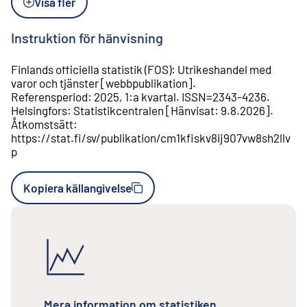
Visa fler
Instruktion för hänvisning
Finlands officiella statistik (FOS)
:
Utrikeshandel med
varor och tjänster
[
webbpublikation
].
Referensperiod
:
2025, 1:a kvartal
.
ISSN=
2343-4236
.
Helsingfors
:
Statistikcentralen
[
Hänvisat
:
9.8.2026
].
Åtkomstsätt
:
https://stat.fi/sv/publikation/cm1kfiskv8ij907vw8sh2llv
p
Kopiera källangivelse
Mera information om statistiken