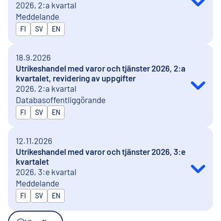
2026, 2:a kvartal
Meddelande
Publiceras på
FI
SV
EN
18.9.2026
Utrikeshandel med varor och tjänster 2026, 2:a
kvartalet, revidering av uppgifter
2026, 2:a kvartal
Databasoffentliggörande
Publiceras på
FI
SV
EN
12.11.2026
Utrikeshandel med varor och tjänster 2026, 3:e
kvartalet
2026, 3:e kvartal
Meddelande
Publiceras på
FI
SV
EN