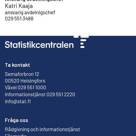
Katri Kaaja
ansvarig avdelnigschef
029 551 3488
Ta kontakt
Semaforbron 12
Extern länk
00520 Helsingfors
Växel 029 551 1000
Informationstjänst 029 551 2220
info@stat.fi
Fråga oss
Rådgivning och informationstjänst
För media