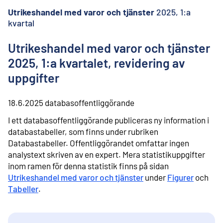
l
i
Utrikeshandel med varor och tjänster
2025, 1:a
n
kvartal
n
e
Utrikeshandel med varor och tjänster
h
å
2025, 1:a kvartalet, revidering av
l
uppgifter
l
18.6.2025
databasoffentliggörande
I ett databasoffentliggörande publiceras ny information i
databastabeller, som finns under rubriken
Databastabeller.
Offentliggörandet omfattar ingen
analystext skriven av en expert.
Mera statistikuppgifter
inom ramen för denna statistik finns på sidan
Utrikeshandel med varor och tjänster
under
Figurer
och
Tabeller
.