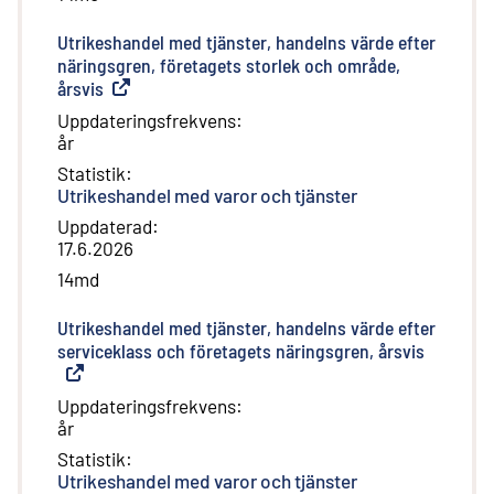
Utrikeshandel med tjänster, handelns värde efter
näringsgren, företagets storlek och område,
årsvis
(
Extern länk
)
Uppdateringsfrekvens
:
år
Statistik
:
Utrikeshandel med varor och tjänster
Uppdaterad
:
17.6.2026
14md
Utrikeshandel med tjänster, handelns värde efter
serviceklass och företagets näringsgren, årsvis
(
Extern l
Uppdateringsfrekvens
:
år
Statistik
:
Utrikeshandel med varor och tjänster