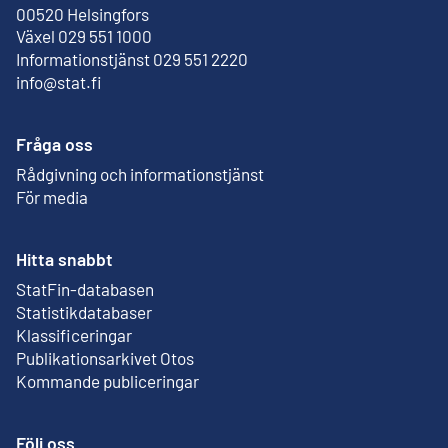
Extern länk
00520 Helsingfors
Växel 029 551 1000
Informationstjänst 029 551 2220
info@stat.fi
Fråga oss
Rådgivning och informationstjänst
För media
Hitta snabbt
StatFin-databasen
Extern länk
Statistikdatabaser
Klassificeringar
Publikationsarkivet Otos
Extern länk
Kommande publiceringar
Följ oss