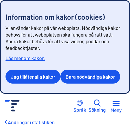
Information om kakor (cookies)
Vi använder kakor på vår webbplats. Nödvändiga kakor
behövs för att webbplatsen ska fungera på rätt sätt.
Andra kakor behövs för att visa videor, poddar och
feedbacktjäster.
Läs mer om kakor.
Jag tillåter alla kakor
Bara nödvändiga kakor
G
å
Språk
Sökning
Meny
t
i
Ändringar i statistiken
l