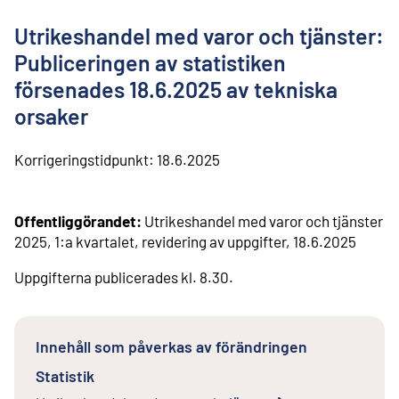
l
i
Utrikeshandel med varor och tjänster:
n
n
Publiceringen av statistiken
e
försenades 18.6.2025 av tekniska
h
å
orsaker
l
l
Korrigeringstidpunkt:
18.6.2025
Offentliggörandet:
Utrikeshandel med varor och tjänster
2025, 1:a kvartalet, revidering av uppgifter, 18.6.2025
Uppgifterna publicerades kl. 8.30.
Innehåll som påverkas av förändringen
Statistik