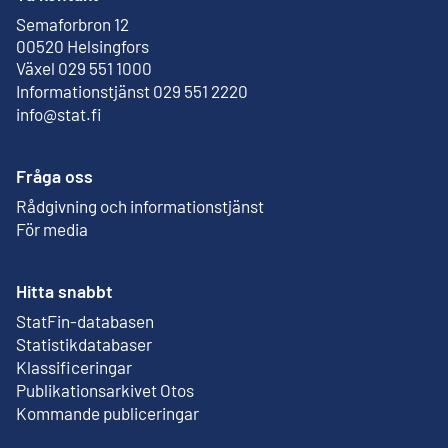
Semaforbron 12
Extern länk
00520 Helsingfors
Växel 029 551 1000
Informationstjänst 029 551 2220
info@stat.fi
Fråga oss
Rådgivning och informationstjänst
För media
Hitta snabbt
StatFin-databasen
Extern länk
Statistikdatabaser
Klassificeringar
Publikationsarkivet Otos
Extern länk
Kommande publiceringar