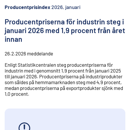
l
i
Producentprisindex
2026, januari
n
n
Producentpriserna för industrin steg i
e
januari 2026 med 1,9 procent från året
h
å
innan
l
l
26.2.2026
meddelande
Enligt Statistikcentralen steg producentpriserna för
industrin med i genomsnitt 1,9 procent från januari 2025
till januari 2026. Producentpriserna på industriprodukter
som såldes på hemmamarknaden steg med 4,9 procent,
medan producentpriserna på exportprodukter sjönk med
1,0 procent.