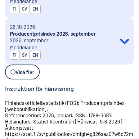
Meddelande
Publiceras på
FI
SV
EN
26.10.2026
Producentprisindex 2026, september
2026, september
Meddelande
Publiceras på
FI
SV
EN
Visa fler
Instruktion för hänvisning
Finlands officiella statistik (FOS)
:
Producentprisindex
[
webbpublikation
].
Referensperiod
:
2026, januari
.
ISSN=
1799-3687
.
Helsingfors
:
Statistikcentralen
[
Hänvisat
:
9.8.2026
].
Åtkomstsätt
:
https://stat.fi/sv/publikation/cmfgh4g826saz07w6c72m