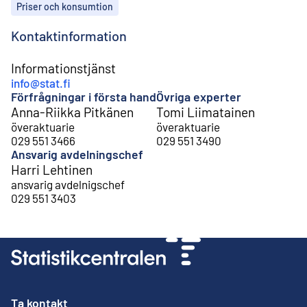
Ämnen
Priser och konsumtion
Kontaktinformation
Informationstjänst
info@stat.fi
Förfrågningar i första hand
Övriga experter
Anna-Riikka Pitkänen
Tomi Liimatainen
överaktuarie
överaktuarie
029 551 3466
029 551 3490
Ansvarig avdelningschef
Harri Lehtinen
ansvarig avdelnigschef
029 551 3403
Ta kontakt