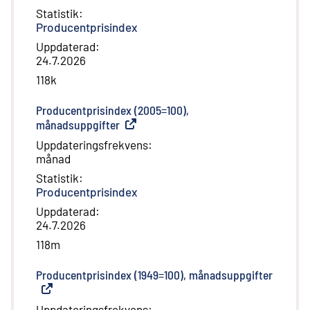
Statistik
:
Producentprisindex
Uppdaterad
:
24.7.2026
118k
Producentprisindex (2005=100),
månadsuppgifter
(
Extern länk
)
Uppdateringsfrekvens
:
månad
Statistik
:
Producentprisindex
Uppdaterad
:
24.7.2026
118m
Producentprisindex (1949=100), månadsuppgifter
(
Extern
Uppdateringsfrekvens
: