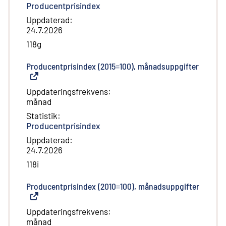
Producentprisindex
Uppdaterad
:
24.7.2026
118g
Producentprisindex (2015=100), månadsuppgifter
(
Extern
Uppdateringsfrekvens
:
månad
Statistik
:
Producentprisindex
Uppdaterad
:
24.7.2026
118i
Producentprisindex (2010=100), månadsuppgifter
(
Extern
Uppdateringsfrekvens
:
månad