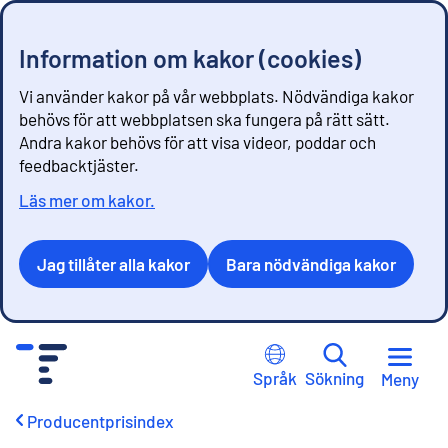
Information om kakor (cookies)
Vi använder kakor på vår webbplats. Nödvändiga kakor
behövs för att webbplatsen ska fungera på rätt sätt.
Andra kakor behövs för att visa videor, poddar och
feedbacktjäster.
Läs mer om kakor.
Jag tillåter alla kakor
Bara nödvändiga kakor
G
å
Språk
Sökning
Meny
t
i
Producentprisindex
l