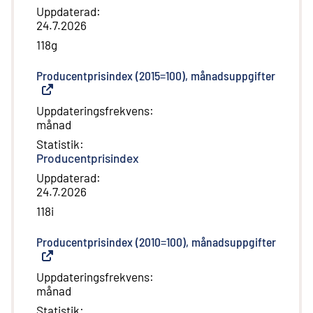
Uppdaterad
:
24.7.2026
118g
Producentprisindex (2015=100), månadsuppgifter
(
Extern
Uppdateringsfrekvens
:
månad
Statistik
:
Producentprisindex
Uppdaterad
:
24.7.2026
118i
Producentprisindex (2010=100), månadsuppgifter
(
Extern
Uppdateringsfrekvens
:
månad
Statistik
: