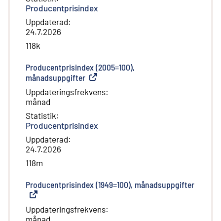
Producentprisindex
Uppdaterad
:
24.7.2026
118k
Producentprisindex (2005=100),
månadsuppgifter
(
Extern länk
)
Uppdateringsfrekvens
:
månad
Statistik
:
Producentprisindex
Uppdaterad
:
24.7.2026
118m
Producentprisindex (1949=100), månadsuppgifter
(
Extern
Uppdateringsfrekvens
:
månad