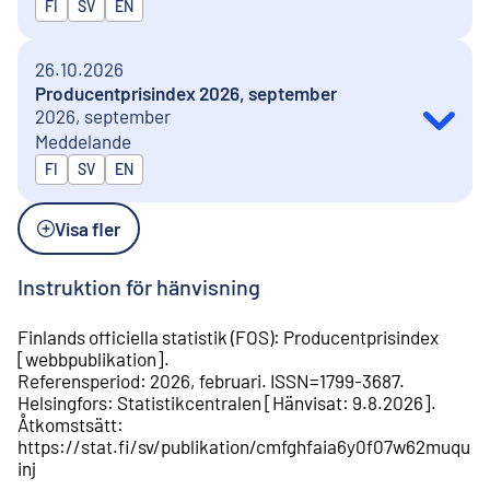
Publiceras på
FI
SV
EN
26.10.2026
Producentprisindex 2026, september
2026, september
Meddelande
Publiceras på
FI
SV
EN
Visa fler
Instruktion för hänvisning
Finlands officiella statistik (FOS)
:
Producentprisindex
[
webbpublikation
].
Referensperiod
:
2026, februari
.
ISSN=
1799-3687
.
Helsingfors
:
Statistikcentralen
[
Hänvisat
:
9.8.2026
].
Åtkomstsätt
:
https://stat.fi/sv/publikation/cmfghfaia6y0f07w62muqu
inj