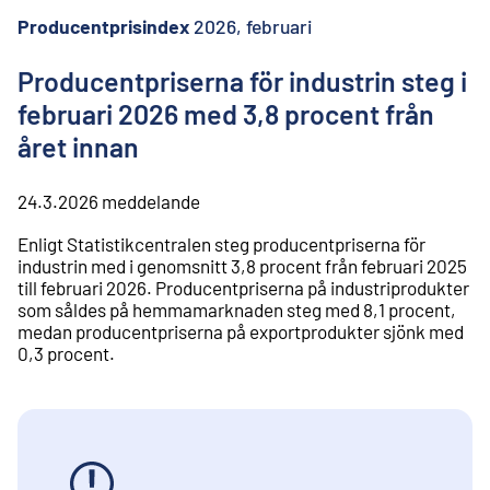
l
i
Producentprisindex
2026, februari
n
n
Producentpriserna för industrin steg i
e
februari 2026 med 3,8 procent från
h
å
året innan
l
l
24.3.2026
meddelande
Enligt Statistikcentralen steg producentpriserna för
industrin med i genomsnitt 3,8 procent från februari 2025
till februari 2026. Producentpriserna på industriprodukter
som såldes på hemmamarknaden steg med 8,1 procent,
medan producentpriserna på exportprodukter sjönk med
0,3 procent.