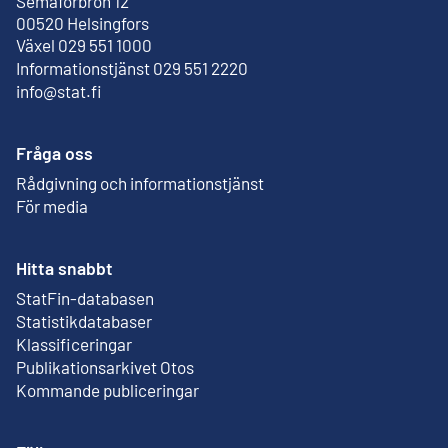
Semaforbron 12
Extern länk
00520 Helsingfors
Växel 029 551 1000
Informationstjänst 029 551 2220
info@stat.fi
Fråga oss
Rådgivning och informationstjänst
För media
Hitta snabbt
StatFin-databasen
Extern länk
Statistikdatabaser
Klassificeringar
Publikationsarkivet Otos
Extern länk
Kommande publiceringar