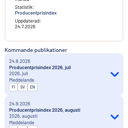
Statistik
:
Producentprisindex
Uppdaterad
:
24.7.2026
Kommande publikationer
24.8.2026
Producentprisindex 2026, juli
2026, juli
Meddelande
Publiceras på
FI
SV
EN
24.9.2026
Producentprisindex 2026, augusti
2026, augusti
Meddelande