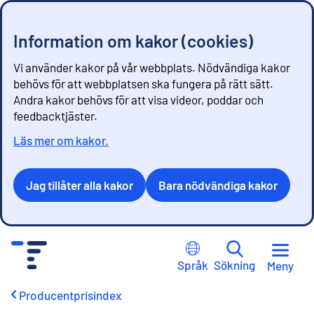
Information om kakor (cookies)
Vi använder kakor på vår webbplats. Nödvändiga kakor
behövs för att webbplatsen ska fungera på rätt sätt.
Andra kakor behövs för att visa videor, poddar och
feedbacktjäster.
Läs mer om kakor.
Jag tillåter alla kakor
Bara nödvändiga kakor
G
å
Språk
Sökning
Meny
t
i
Producentprisindex
l