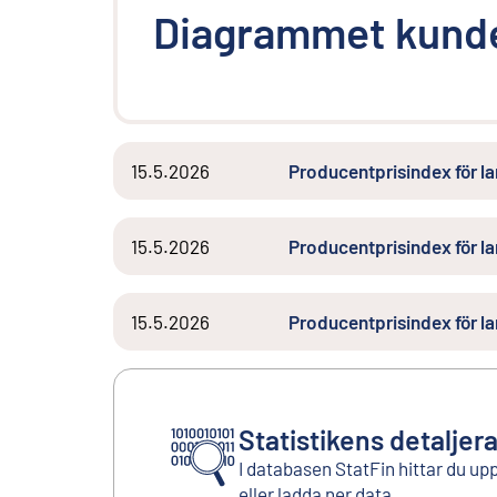
Diagrammet kunde
15.5.2026
Producentprisindex för l
15.5.2026
Producentprisindex för l
15.5.2026
Producentprisindex för l
Statistikens detaljer
I databasen StatFin hittar du up
eller ladda ner data.