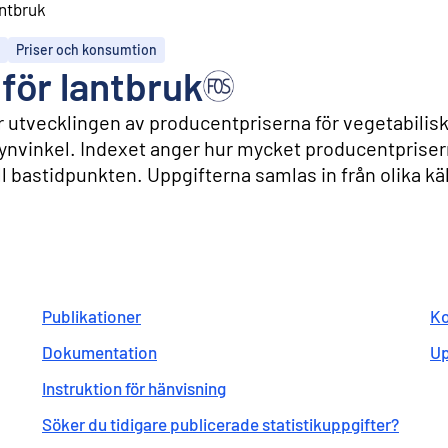
antbruk
Priser och konsumtion
för lantbruk
 utvecklingen av producentpriserna för vegetabilis
synvinkel. Indexet anger hur mycket producentprise
ill bastidpunkten. Uppgifterna samlas in från olika kä
Publikationer
Ko
Dokumentation
Up
Instruktion för hänvisning
Söker du tidigare publicerade statistikuppgifter?