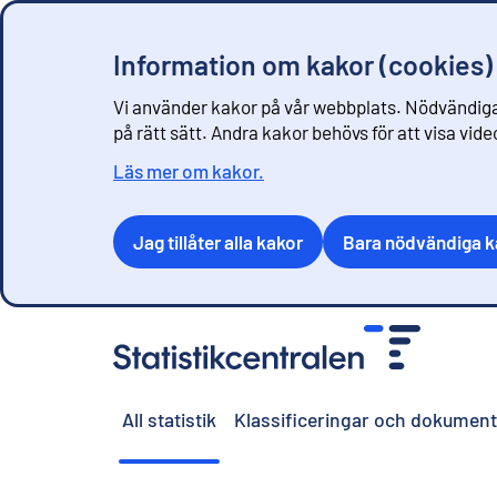
Information om kakor (cookies)
Vi använder kakor på vår webbplats. Nödvändiga
på rätt sätt. Andra kakor behövs för att visa vid
Läs mer om kakor.
Jag tillåter alla kakor
Bara nödvändiga k
G
å
t
i
All statistik
Klassificeringar och dokument
l
l
i
n