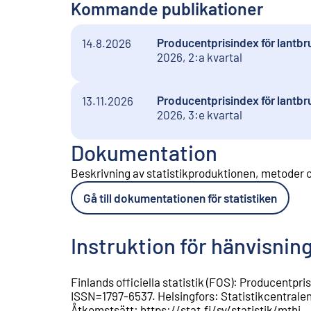
Kommande publikationer
Producentprisindex för lantbru
14.8.2026
2026, 2:a kvartal
Producentprisindex för lantbru
13.11.2026
2026, 3:e kvartal
Dokumentation
Beskrivning av statistikproduktionen, metoder o
Gå till dokumentationen för statistiken
Instruktion för hänvisnin
Finlands officiella statistik (FOS)
:
Producentpris
ISSN=
1797-6537
.
Helsingfors
:
Statistikcentrale
Åtkomstsätt
:
https://stat.fi/sv/statistik/mthi