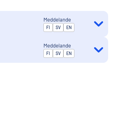
Meddelande
Publiceras på
FI
SV
EN
Meddelande
Publiceras på
FI
SV
EN