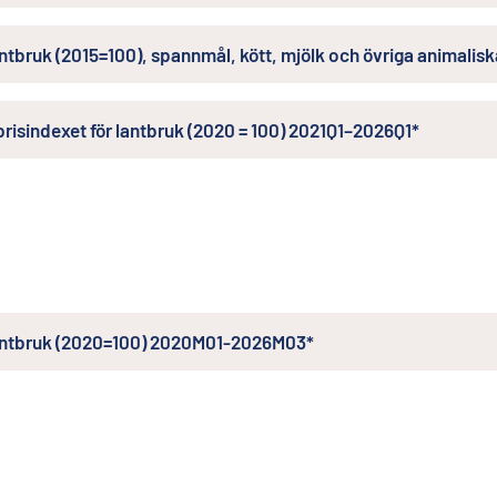
antbruk (2015=100), spannmål, kött, mjölk och övriga animal
risindexet för lantbruk (2020 = 100) 2021Q1–2026Q1*
lantbruk (2020=100) 2020M01-2026M03*