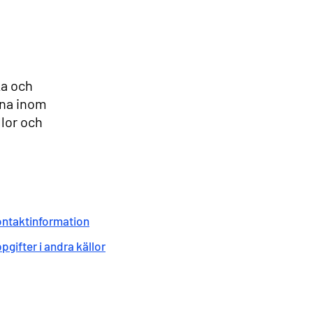
ka och
rna inom
llor och
ntaktinformation
pgifter i andra källor