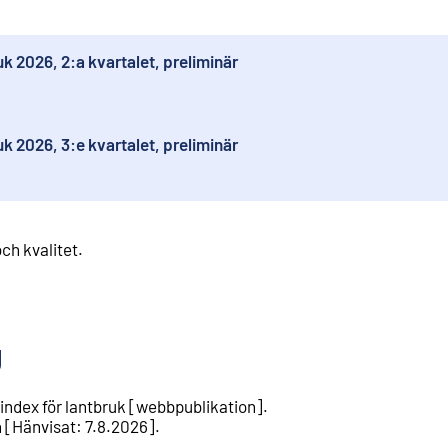
k 2026, 2:a kvartalet, preliminär
k 2026, 3:e kvartalet, preliminär
ch kvalitet
.
g
index för lantbruk
[
webbpublikation
].
n
[
Hänvisat
:
7.8.2026
].