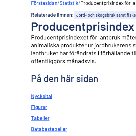
Förstasidan
/
Statistik
/
Producentprisindex för l
n
e
Relaterade ämnen:
Jord- och skogsbruk samt fiske
h
Producentprisindex 
å
l
l
Producentprisindexet för lantbruk mäter
animaliska produkter ur jordbrukarens 
lantbruket har förändrats i förhållande t
offentliggörs månadsvis.
På den här sidan
Nyckeltal
Figurer
Tabeller
Databastabeller