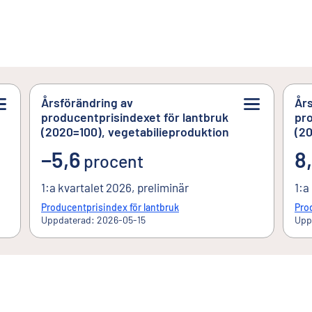
Årsförändring av
Års
producentprisindexet för lantbruk
pro
(2020=100), vegetabilieproduktion
(20
minus5,6procent
−5,6
8,
8
procent
1:a kvartalet 2026, preliminär
1:a
Producentprisindex för lantbruk
Pro
Uppdaterad: 2026-05-15
Upp