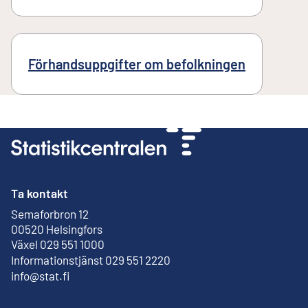
Förhandsuppgifter om befolkningen
Ta kontakt
Semaforbron 12
Extern länk
00520 Helsingfors
Växel 029 551 1000
Informationstjänst 029 551 2220
info@stat.fi