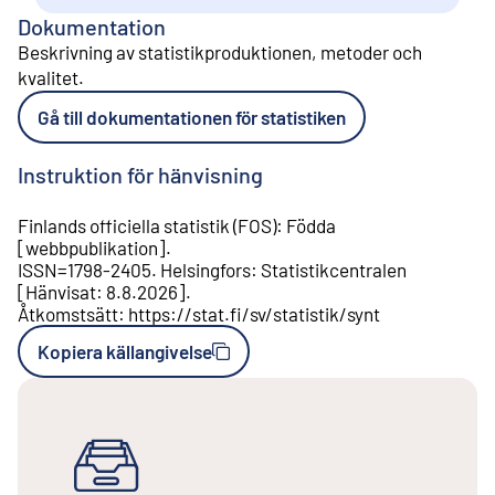
Dokumentation
Beskrivning av statistikproduktionen, metoder och
kvalitet
.
Gå till dokumentationen för statistiken
Instruktion för hänvisning
Finlands officiella statistik (FOS)
:
Födda
[
webbpublikation
].
ISSN=
1798-2405
.
Helsingfors
:
Statistikcentralen
[
Hänvisat
:
8.8.2026
].
Åtkomstsätt
:
https://stat.fi/sv/statistik/synt
Kopiera källangivelse