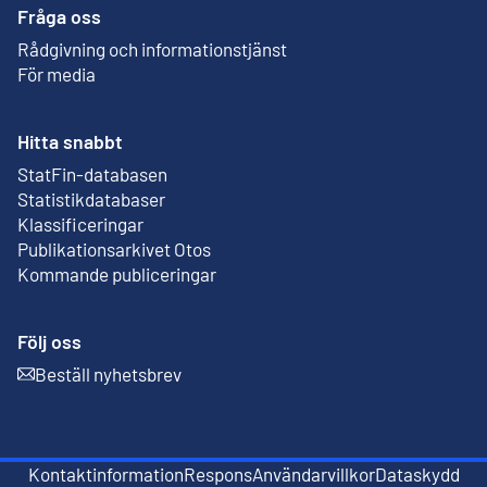
Fråga oss
Rådgivning och informationstjänst
För media
Hitta snabbt
StatFin-databasen
Extern länk
Statistikdatabaser
Klassificeringar
Publikationsarkivet Otos
Extern länk
Kommande publiceringar
Följ oss
Beställ nyhetsbrev
Extern länk
Kontaktinformation
Respons
Användarvillkor
Dataskydd
Extern länk
Extern länk