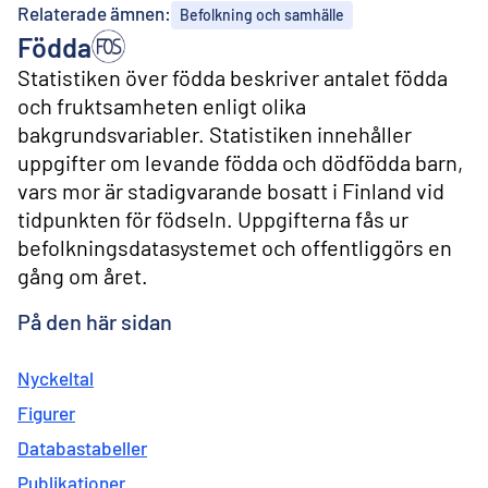
l
Relaterade ämnen:
Befolkning och samhälle
i
Födda
n
n
Statistiken över födda beskriver antalet födda
e
och fruktsamheten enligt olika
h
å
bakgrundsvariabler. Statistiken innehåller
l
uppgifter om levande födda och dödfödda barn,
l
vars mor är stadigvarande bosatt i Finland vid
tidpunkten för födseln. Uppgifterna fås ur
befolkningsdatasystemet och offentliggörs en
gång om året.
På den här sidan
Nyckeltal
Figurer
Databastabeller
Publikationer