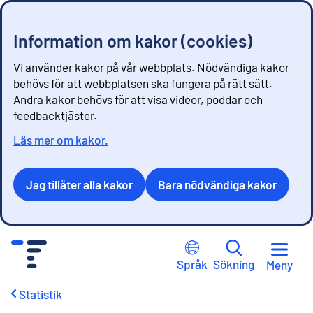
Information om kakor (cookies)
Vi använder kakor på vår webbplats. Nödvändiga kakor
behövs för att webbplatsen ska fungera på rätt sätt.
Andra kakor behövs för att visa videor, poddar och
feedbacktjäster.
Läs mer om kakor.
Jag tillåter alla kakor
Bara nödvändiga kakor
G
å
Språk
Sökning
Meny
t
i
Statistik
l