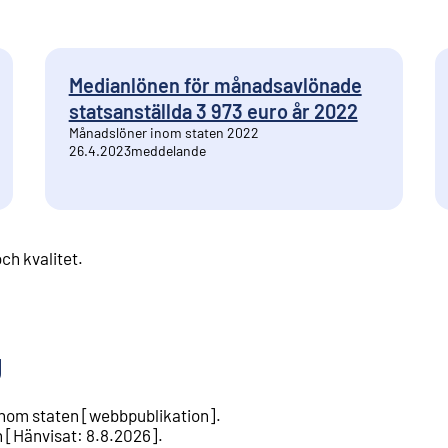
Medianlönen för månadsavlönade
statsanställda 3 973 euro år 2022
Månadslöner inom staten 2022
26.4.2023
meddelande
ch kvalitet
.
g
nom staten
[
webbpublikation
].
n
[
Hänvisat
:
8.8.2026
].