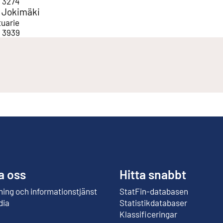
1 3274
 Jokimäki
tuarie
1 3939
a oss
Hitta snabbt
ing och informationstjänst
StatFin-databasen
Extern länk
dia
Statistikdatabaser
Klassificeringar