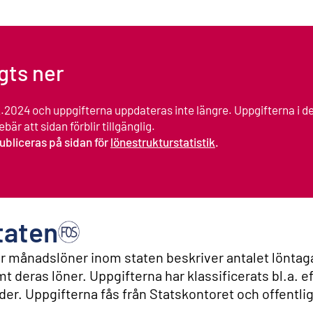
agts ner
12.2024 och uppgifterna uppdateras inte längre. Uppgifterna i d
bär att sidan förblir tillgänglig.
publiceras på sidan för
lönestrukturstatistik
.
taten
över månadslöner inom staten beskriver antalet lönta
deras löner. Uppgifterna har klassificerats bl.a. ef
lder. Uppgifterna fås från Statskontoret och offentli