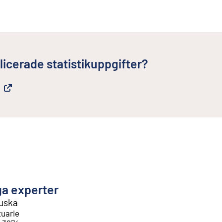
licerade statistikuppgifter?
ga experter
uuska
tuarie