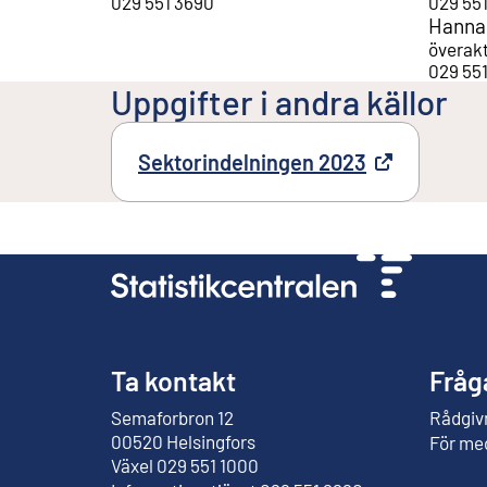
029 551 3690
029 55
Hanna
överak
029 55
Uppgifter i andra källor
Sektorindelningen 2023
Extern länk
Ta kontakt
Fråg
Semaforbron 12
Rådgivn
Extern länk
00520 Helsingfors
För me
Växel 029 551 1000