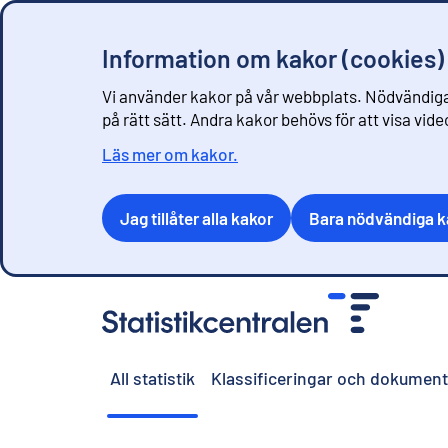
Information om kakor (cookies)
Vi använder kakor på vår webbplats. Nödvändiga
på rätt sätt. Andra kakor behövs för att visa vid
Läs mer om kakor.
Jag tillåter alla kakor
Bara nödvändiga k
G
å
t
i
All statistik
Klassificeringar och dokument
l
l
i
n