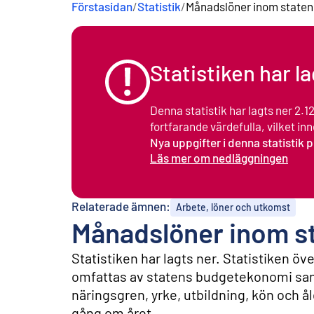
Förstasidan
/
Statistik
/
Månadslöner inom staten
n
e
h
å
l
Statistiken har l
l
Denna statistik har lagts ner 2.
fortfarande värdefulla, vilket inne
Nya uppgifter i denna statistik 
Läs mer om nedläggningen
Relaterade ämnen:
Arbete, löner och utkomst
Månadslöner inom s
Statistiken har lagts ner. Statistiken 
omfattas av statens budgetekonomi samt 
näringsgren, yrke, utbildning, kön och å
gång om året.