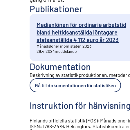
Publikationer
Medianlönen för ordinarie arbetstid
bland heltidsanställda löntagare
statsanställda 4 112 euro år 2023
Månadslöner inom staten 2023
26.4.2024
meddelande
Dokumentation
Beskrivning av statistikproduktionen, metoder o
Gå till dokumentationen för statistiken
Instruktion för hänvisnin
Finlands officiella statistik (FOS)
:
Månadslöner i
ISSN=
1798-3479
.
Helsingfors
:
Statistikcentrale