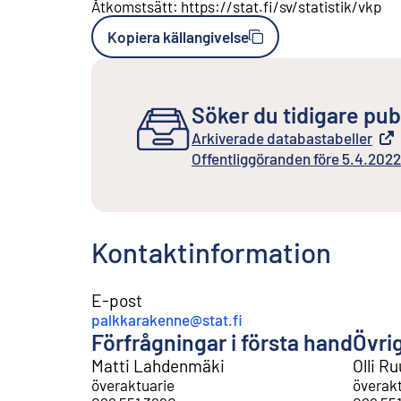
Åtkomstsätt
:
https://stat.fi/sv/statistik/vkp
Kopiera källangivelse
Söker du tidigare pub
Arkiverade databastabeller
Extern länk
Offentliggöranden före 5.4.2022
Extern länk
Kontaktinformation
E-post
palkkarakenne@stat.fi
Förfrågningar i första hand
Övri
Matti Lahdenmäki
Olli R
överaktuarie
överak