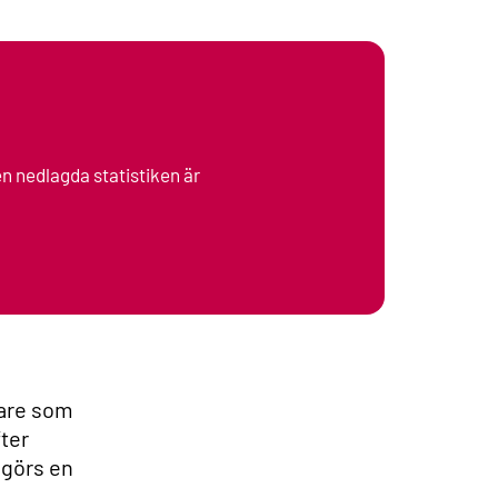
en nedlagda statistiken är
gare som
ter
ggörs en