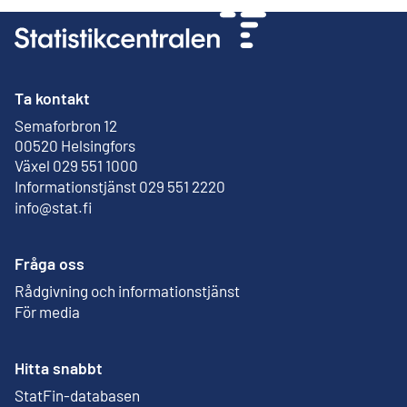
Ta kontakt
Semaforbron 12
Extern länk
00520 Helsingfors
Växel 029 551 1000
Informationstjänst 029 551 2220
info@stat.fi
Fråga oss
Rådgivning och informationstjänst
För media
Hitta snabbt
StatFin-databasen
Extern länk