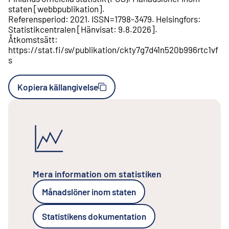
staten
[
webbpublikation
].
Referensperiod
:
2021
.
ISSN=
1798-3479
.
Helsingfors
:
Statistikcentralen
[
Hänvisat
:
9.8.2026
].
Åtkomstsätt
:
https://stat.fi/sv/publikation/ckty7g7d41n520b996rtc1vf
s
Kopiera källangivelse
Mera information om statistiken
Månadslöner inom staten
Statistikens dokumentation