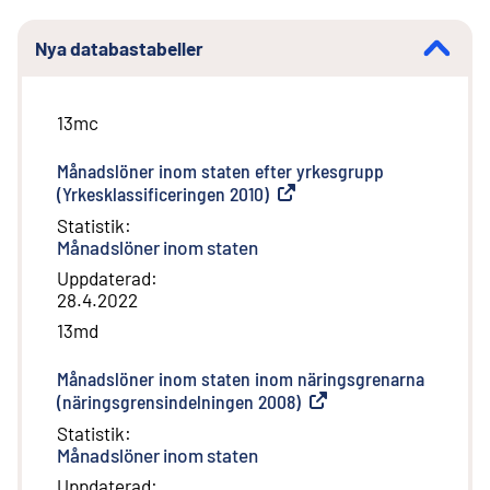
Nya databastabeller
13mc
Månadslöner inom staten efter yrkesgrupp
(Yrkesklassificeringen 2010)
(
Extern länk
)
Statistik
:
Månadslöner inom staten
Uppdaterad
:
28.4.2022
13md
Månadslöner inom staten inom näringsgrenarna
(näringsgrensindelningen 2008)
(
Extern länk
)
Statistik
:
Månadslöner inom staten
Uppdaterad
: