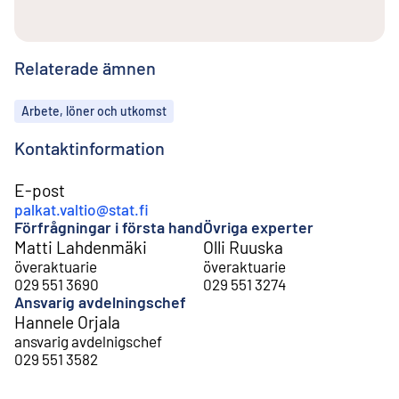
Relaterade ämnen
Ämnen
Arbete, löner och utkomst
Kontaktinformation
E-post
palkat.valtio@stat.fi
Förfrågningar i första hand
Övriga experter
Matti Lahdenmäki
Olli Ruuska
överaktuarie
överaktuarie
029 551 3690
029 551 3274
Ansvarig avdelningschef
Hannele Orjala
ansvarig avdelnigschef
029 551 3582