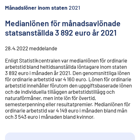
l
i
Månadslöner inom staten
2021
n
n
Medianlönen för månadsavlönade
e
statsanställda 3 892 euro år 2021
h
å
l
28.4.2022
meddelande
l
Enligt Statistikcentralen var medianlönen för ordinarie
arbetstid bland heltidsanställda löntagare inom staten
3 892 euro i månaden år 2021. Den genomsnittliga lönen
för ordinarie arbetstid var 4 160 euro. Lönen för ordinarie
arbetstid innehåller förutom den uppgiftsbaserade lönen
och de individuella tilläggen arbetstidstillägg och
naturaförmåner, men inte lön för övertid,
semesterpenning eller resultatpremier. Medianlönen för
ordinarie arbetstid var 4 149 euro i månaden bland män
och 3 543 euro i månaden bland kvinnor.