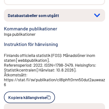
Databastabeller som utgått
Kommande publikationer
Inga publikationer
Instruktion för hänvisning
Finlands officiella statistik (FOS)
:
Månadslöner inom
staten
[
webbpublikation
].
Referensperiod
:
2022
.
ISSN=
1798-3479
.
Helsingfors
:
Statistikcentralen
[
Hänvisat
:
10.8.2026
].
Åtkomstsätt
:
https://stat.fi/sv/publikation/cl8lphft0rnn50dut2auweaz
6
Kopiera källangivelse