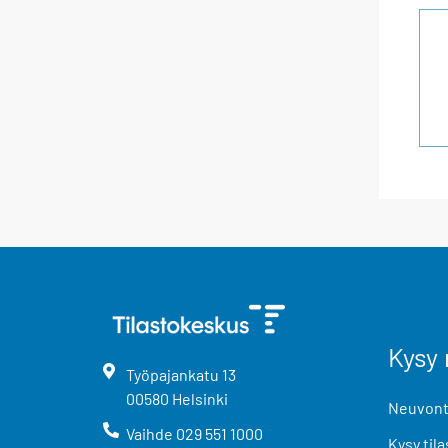
Kysy 
Työpajankatu
13
00580
Helsinki
Neuvonta
Vaihde
029 551 1000
Kysy tila