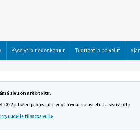
a
Kyselyt ja tiedonkeruut
Tuotteet ja palvelut
Aja
ämä sivu on arkistoitu.
.4.2022 jälkeen julkaistut tiedot löydät uudistetulta sivustolta.
iirry uudelle tilastosivulle