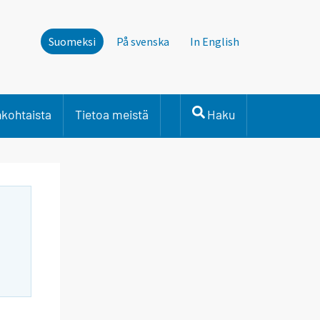
Suomeksi
På svenska
In English
nkohtaista
Tietoa meistä
Haku