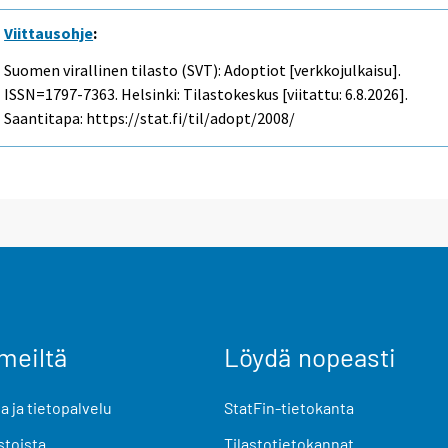
Viittausohje
:
Suomen virallinen tilasto (SVT): Adoptiot [verkkojulkaisu].
ISSN=1797-7363. Helsinki: Tilastokeskus [viitattu: 6.8.2026].
Saantitapa: https://stat.fi/til/adopt/2008/
meiltä
Löydä nopeasti
 ja tietopalvelu
StatFin-tietokanta
stoista
Tilastotietokannat