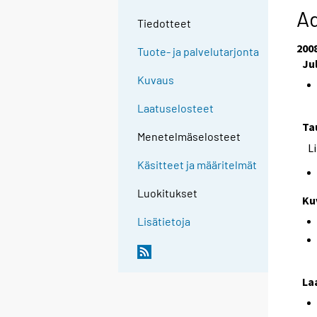
Ad
Tiedotteet
200
Tuote- ja palvelutarjonta
Ju
Kuvaus
Laatuselosteet
Ta
Menetelmäselosteet
L
Käsitteet ja määritelmät
Luokitukset
Ku
Lisätietoja
La