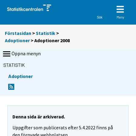
Meny
Sök
Förstasidan
>
Statistik
>
Adoptioner
> Adoptioner 2008
Öppna menyn
STATISTIK
Adoptioner
Denna sida är arkiverad.
Uppgifter som publicerats efter 5.4.2022 finns på
den förnyade webbplatsen.