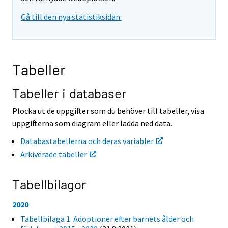
t
t
Gå till den nya statistiksidan.
i
i
l
l
l
l
e
e
n
n
Tabeller
a
a
n
n
n
n
Tabeller i databaser
a
a
n
n
Plocka ut de uppgifter som du behöver till tabeller, visa
t
t
uppgifterna som diagram eller ladda ned data.
j
j
Ã
Ã
Databastabellerna och deras variabler
¤
¤
Arkiverade tabeller
n
n
s
s
t
t
Tabellbilagor
.
.
2020
Tabellbilaga 1. Adoptioner efter barnets ålder och