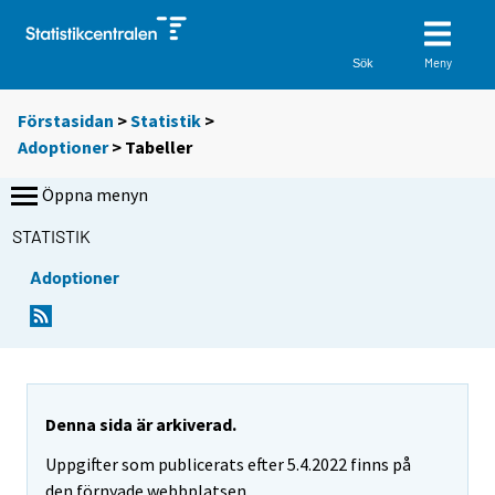
Meny
Sök
Förstasidan
>
Statistik
>
Adoptioner
> Tabeller
Öppna menyn
STATISTIK
Adoptioner
D
D
u
u
f
f
l
l
y
y
t
t
Denna sida är arkiverad.
t
t
Uppgifter som publicerats efter 5.4.2022 finns på
a
a
r
r
den förnyade webbplatsen.